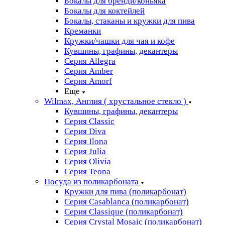
Бокалы для бренди/коньяка
Бокалы для коктейлей
Бокалы, стаканы и кружки для пива
Креманки
Кружки/чашки для чая и кофе
Кувшины, графины, декантеры
Серия Allegra
Серия Amber
Серия Amorf
Еще
Wilmax, Англия ( хрустальное стекло )
Кувшины, графины, декантеры
Серия Classic
Серия Diva
Серия Ilona
Серия Julia
Серия Olivia
Серия Teona
Посуда из поликарбоната
Кружки для пива (поликарбонат)
Серия Casablanсa (поликарбонат)
Серия Classique (поликарбонат)
Серия Crystal Mosaic (поликарбонат)