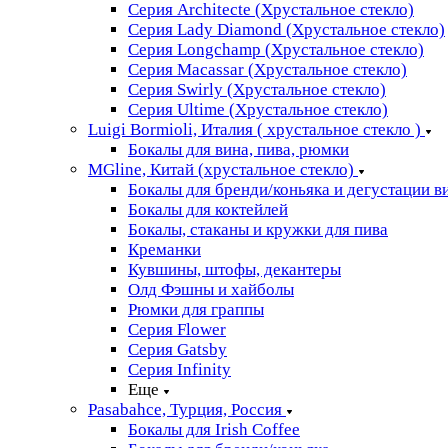
Серия Architecte (Хрустальное стекло)
Серия Lady Diamond (Хрустальное стекло)
Серия Longchamp (Хрустальное стекло)
Серия Macassar (Хрустальное стекло)
Серия Swirly (Хрустальное стекло)
Серия Ultime (Хрустальное стекло)
Luigi Bormioli, Италия ( хрустальное стекло )
Бокалы для вина, пива, рюмки
MGline, Китай (хрустальное стекло)
Бокалы для бренди/коньяка и дегустации в
Бокалы для коктейлей
Бокалы, стаканы и кружки для пива
Креманки
Кувшины, штофы, декантеры
Олд Фэшны и хайболы
Рюмки для граппы
Серия Flower
Серия Gatsby
Серия Infinity
Еще
Pasabahce, Турция, Россия
Бокалы для Irish Coffee