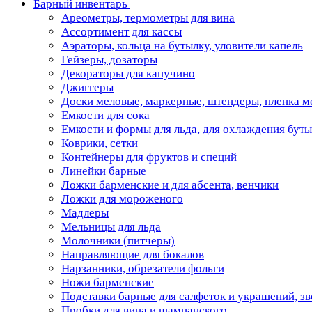
Барный инвентарь
Ареометры, термометры для вина
Ассортимент для кассы
Аэраторы, кольца на бутылку, уловители капель
Гейзеры, дозаторы
Декораторы для капучино
Джиггеры
Доски меловые, маркерные, штендеры, пленка м
Емкости для сока
Емкости и формы для льда, для охлаждения бут
Коврики, сетки
Контейнеры для фруктов и специй
Линейки барные
Ложки барменские и для абсента, венчики
Ложки для мороженого
Мадлеры
Мельницы для льда
Молочники (питчеры)
Направляющие для бокалов
Нарзанники, обрезатели фольги
Ножи барменские
Подставки барные для салфеток и украшений, з
Пробки для вина и шампанского