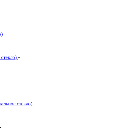
о)
 стекло)
тальное стекло)