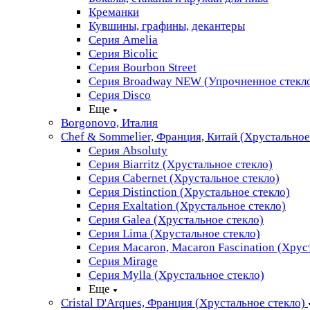
Креманки
Кувшины, графины, декантеры
Серия Amelia
Серия Bicolic
Серия Bourbon Street
Серия Broadway NEW (Упрочненное стекл
Серия Disco
Еще
Borgonovo, Италия
Chef & Sommelier, Франция, Китай (Хрустальное
Серия Absoluty
Серия Biarritz (Хрустальное стекло)
Серия Cabernet (Хрустальное стекло)
Серия Distinction (Хрустальное стекло)
Серия Exaltation (Хрустальное стекло)
Серия Galea (Хрустальное стекло)
Серия Lima (Хрустальное стекло)
Серия Macaron, Macaron Fascination (Хрус
Серия Mirage
Серия Mylla (Хрустальное стекло)
Еще
Cristal D'Arques, Франция (Хрустальное стекло)