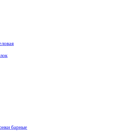
еловая
ылок
вонки барные