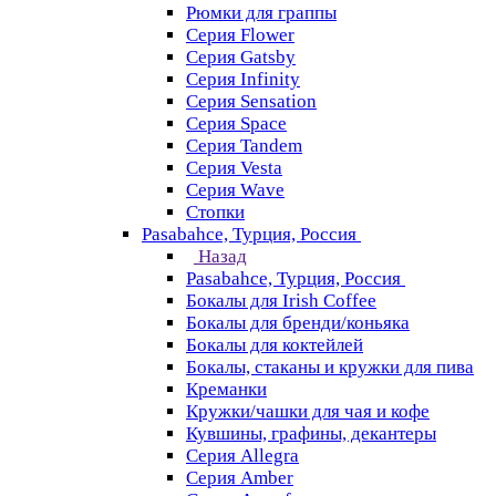
Рюмки для граппы
Серия Flower
Серия Gatsby
Серия Infinity
Серия Sensation
Серия Space
Серия Tandem
Серия Vesta
Серия Wave
Стопки
Pasabahce, Турция, Россия
Назад
Pasabahce, Турция, Россия
Бокалы для Irish Coffee
Бокалы для бренди/коньяка
Бокалы для коктейлей
Бокалы, стаканы и кружки для пива
Креманки
Кружки/чашки для чая и кофе
Кувшины, графины, декантеры
Серия Allegra
Серия Amber