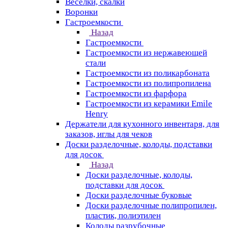
Веселки, скалки
Воронки
Гастроемкости
Назад
Гастроемкости
Гастроемкости из нержавеющей
стали
Гастроемкости из поликарбоната
Гастроемкости из полипропилена
Гастроемкости из фарфора
Гастроемкости из керамики Emile
Henry
Держатели для кухонного инвентаря, для
заказов, иглы для чеков
Доски разделочные, колоды, подставки
для досок
Назад
Доски разделочные, колоды,
подставки для досок
Доски разделочные буковые
Доски разделочные полипропилен,
пластик, полиэтилен
Колоды разрубочные