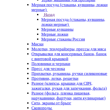
Мерная посуда (стаканы, кувшины, ложки
мерные)
Назад
Мерная посуда (стаканы, кувшины,
ложки мерные)
Мерные кувшины
Мерные ложки
Мерные стаканы Россия
Миски
Молотки, тендерайзеры, прессы для мяса
Открывалки для консервных банок, банок
с винтовой крышкой
Половники и черпаки
Пресс для чеснока
Прихватки, рукавицы, ручки силиконовые
Противни, лотки, решетки
Разное (клипсы, крышки для СВЧ,
зажигалки, рукав для запечкания, фольга)
Разное (фольга, пленка пищевая,
нарукавники, фартуки, нити кулинарные)
Сита, экраны от брызг
Сковороды