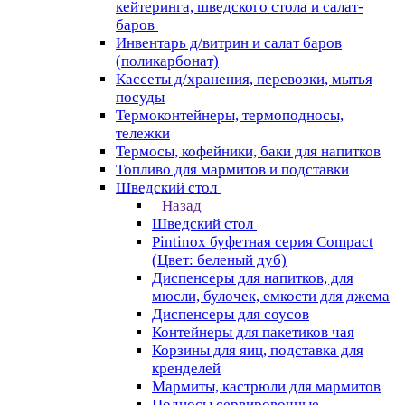
кейтеринга, шведского стола и салат-
баров
Инвентарь д/витрин и салат баров
(поликарбонат)
Кассеты д/хранения, перевозки, мытья
посуды
Термоконтейнеры, термоподносы,
тележки
Термосы, кофейники, баки для напитков
Топливо для мармитов и подставки
Шведский стол
Назад
Шведский стол
Pintinox буфетная серия Compact
(Цвет: беленый дуб)
Диспенсеры для напитков, для
мюсли, булочек, емкости для джема
Диспенсеры для соусов
Контейнеры для пакетиков чая
Корзины для яиц, подставка для
кренделей
Мармиты, кастрюли для мармитов
Подносы сервировочные