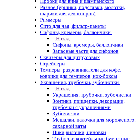
Пробки для вина и шампанского
Разное (ершики, подставки, молотки,
шарики для декантеров)
Риммеры
Сито для чая, фильтр-пакеты
Сифоны, кремеры, баллончики
Назад
Сифоны, кремеры, баллончики
Запасные части для сифонов
Сквизеры для цитрусовых
Стрейнеры
Темперы, разравниватели для кофе,
коврики для темперов, нок-боксы
Украшения, трубочки, зубочистки
Назад
Украшения, трубочки, зубочистки
Зонтики, прищепки, декорации,
трубочки с украшениями
Зубочистки
Мешалки, палочки для мороженого,
сахарной ваты
Пики,вилочки, циновки
Трубочки коктейльные бумажные