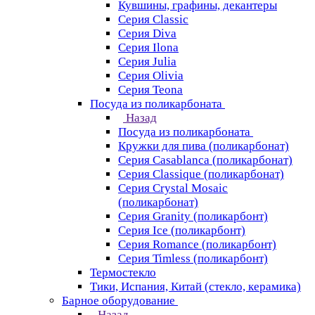
Кувшины, графины, декантеры
Серия Classic
Серия Diva
Серия Ilona
Серия Julia
Серия Olivia
Серия Teona
Посуда из поликарбоната
Назад
Посуда из поликарбоната
Кружки для пива (поликарбонат)
Серия Casablanсa (поликарбонат)
Серия Classique (поликарбонат)
Серия Crystal Mosaic
(поликарбонат)
Серия Granity (поликарбонт)
Серия Ice (поликарбонт)
Серия Romance (поликарбонт)
Серия Timless (поликарбонт)
Термостекло
Тики, Испания, Китай (стекло, керамика)
Барное оборудование
Назад