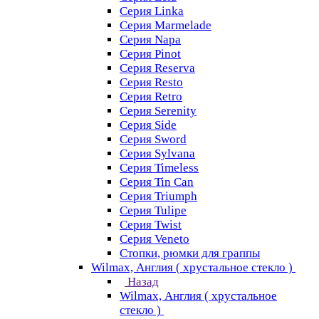
Серия Linka
Серия Marmelade
Серия Napa
Серия Pinot
Серия Reserva
Серия Resto
Серия Retro
Серия Serenity
Серия Side
Серия Sword
Серия Sуlvana
Серия Timeless
Серия Tin Can
Серия Triumph
Серия Tulipe
Серия Twist
Серия Veneto
Стопки, рюмки для граппы
Wilmax, Англия ( хрустальное стекло )
Назад
Wilmax, Англия ( хрустальное
стекло )