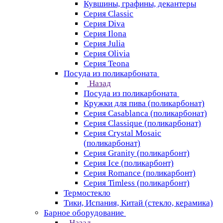
Кувшины, графины, декантеры
Серия Classic
Серия Diva
Серия Ilona
Серия Julia
Серия Olivia
Серия Teona
Посуда из поликарбоната
Назад
Посуда из поликарбоната
Кружки для пива (поликарбонат)
Серия Casablanсa (поликарбонат)
Серия Classique (поликарбонат)
Серия Crystal Mosaic
(поликарбонат)
Серия Granity (поликарбонт)
Серия Ice (поликарбонт)
Серия Romance (поликарбонт)
Серия Timless (поликарбонт)
Термостекло
Тики, Испания, Китай (стекло, керамика)
Барное оборудование
Назад