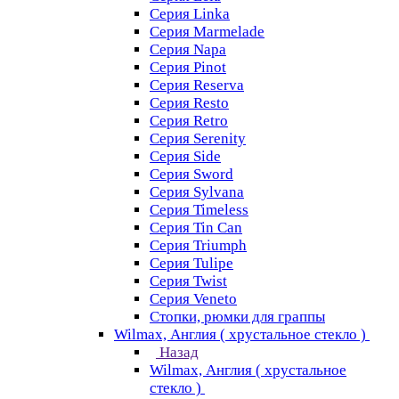
Серия Linka
Серия Marmelade
Серия Napa
Серия Pinot
Серия Reserva
Серия Resto
Серия Retro
Серия Serenity
Серия Side
Серия Sword
Серия Sуlvana
Серия Timeless
Серия Tin Can
Серия Triumph
Серия Tulipe
Серия Twist
Серия Veneto
Стопки, рюмки для граппы
Wilmax, Англия ( хрустальное стекло )
Назад
Wilmax, Англия ( хрустальное
стекло )