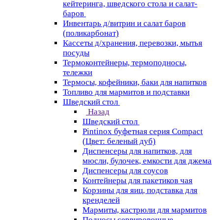
кейтеринга, шведского стола и салат-
баров
Инвентарь д/витрин и салат баров
(поликарбонат)
Кассеты д/хранения, перевозки, мытья
посуды
Термоконтейнеры, термоподносы,
тележки
Термосы, кофейники, баки для напитков
Топливо для мармитов и подставки
Шведский стол
Назад
Шведский стол
Pintinox буфетная серия Compact
(Цвет: беленый дуб)
Диспенсеры для напитков, для
мюсли, булочек, емкости для джема
Диспенсеры для соусов
Контейнеры для пакетиков чая
Корзины для яиц, подставка для
кренделей
Мармиты, кастрюли для мармитов
Подносы сервировочные