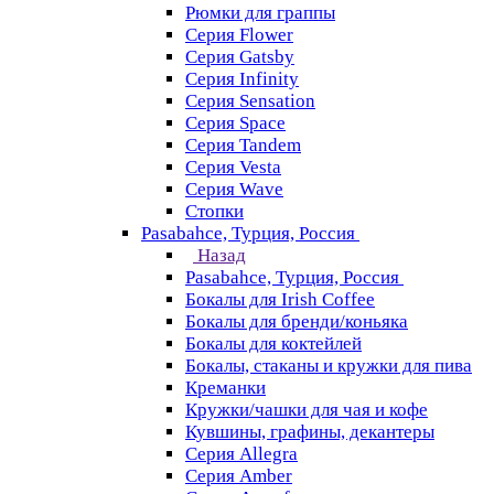
Рюмки для граппы
Серия Flower
Серия Gatsby
Серия Infinity
Серия Sensation
Серия Space
Серия Tandem
Серия Vesta
Серия Wave
Стопки
Pasabahce, Турция, Россия
Назад
Pasabahce, Турция, Россия
Бокалы для Irish Coffee
Бокалы для бренди/коньяка
Бокалы для коктейлей
Бокалы, стаканы и кружки для пива
Креманки
Кружки/чашки для чая и кофе
Кувшины, графины, декантеры
Серия Allegra
Серия Amber