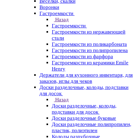
Веселки, скалки
Воронки
Гастроемкости
Назад
Гастроемкости
Гастроемкости из нержавеющей
стали
Гастроемкости из поликарбоната
Гастроемкости из полипропилена
Гастроемкости из фарфора
Гастроемкости из керамики Emile
Henry
Держатели для кухонного инвентаря, для
заказов, иглы для чеков
Доски разделочные, колоды, подставки
для досок
Назад
Доски разделочные, колоды,
подставки для досок
Доски разделочные буковые
Доски разделочные полипропилен,
пластик, полиэтилен
Колоды разрубочные