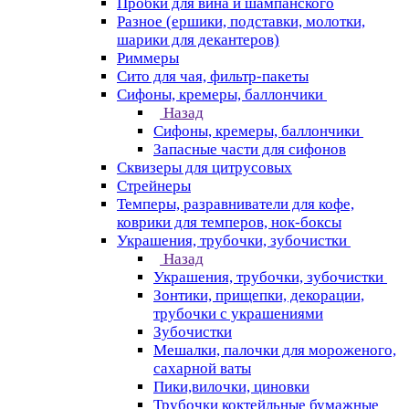
Пробки для вина и шампанского
Разное (ершики, подставки, молотки,
шарики для декантеров)
Риммеры
Сито для чая, фильтр-пакеты
Сифоны, кремеры, баллончики
Назад
Сифоны, кремеры, баллончики
Запасные части для сифонов
Сквизеры для цитрусовых
Стрейнеры
Темперы, разравниватели для кофе,
коврики для темперов, нок-боксы
Украшения, трубочки, зубочистки
Назад
Украшения, трубочки, зубочистки
Зонтики, прищепки, декорации,
трубочки с украшениями
Зубочистки
Мешалки, палочки для мороженого,
сахарной ваты
Пики,вилочки, циновки
Трубочки коктейльные бумажные