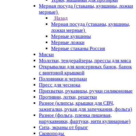
Мерная посуда (стаканы, кувшины, ложки
мерные)
Назад
Мерная посуда (стаканы, кувшины,
ложки мерные)
Мерные кувшины
Мерные ложки
Мерные стаканы Россия
Миски
Молотки, тендерайзеры, прессы для мяса
Открывалки для консервных банок, банок
с винтовой крышкой
Половники и черпаки
Пресс для чеснока
Прихватки, рукавицы, ручки силиконовые
Противни, лотки, решетки
Разное (клипсы, крышки для СВЧ,
зажигалки, рукав для запечкания, фольга)
Разное (фольга, пленка пищевая,
нарукавники, фартуки, нити кулинарные)
Сита, экраны от брызг
Сковороды