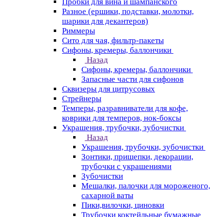
Пробки для вина и шампанского
Разное (ершики, подставки, молотки,
шарики для декантеров)
Риммеры
Сито для чая, фильтр-пакеты
Сифоны, кремеры, баллончики
Назад
Сифоны, кремеры, баллончики
Запасные части для сифонов
Сквизеры для цитрусовых
Стрейнеры
Темперы, разравниватели для кофе,
коврики для темперов, нок-боксы
Украшения, трубочки, зубочистки
Назад
Украшения, трубочки, зубочистки
Зонтики, прищепки, декорации,
трубочки с украшениями
Зубочистки
Мешалки, палочки для мороженого,
сахарной ваты
Пики,вилочки, циновки
Трубочки коктейльные бумажные