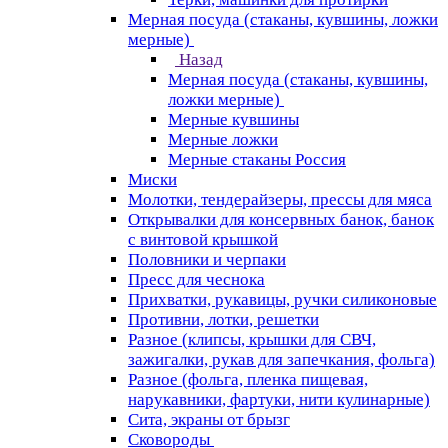
Мерная посуда (стаканы, кувшины, ложки
мерные)
Назад
Мерная посуда (стаканы, кувшины,
ложки мерные)
Мерные кувшины
Мерные ложки
Мерные стаканы Россия
Миски
Молотки, тендерайзеры, прессы для мяса
Открывалки для консервных банок, банок
с винтовой крышкой
Половники и черпаки
Пресс для чеснока
Прихватки, рукавицы, ручки силиконовые
Противни, лотки, решетки
Разное (клипсы, крышки для СВЧ,
зажигалки, рукав для запечкания, фольга)
Разное (фольга, пленка пищевая,
нарукавники, фартуки, нити кулинарные)
Сита, экраны от брызг
Сковороды