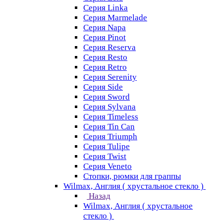
Серия Linka
Серия Marmelade
Серия Napa
Серия Pinot
Серия Reserva
Серия Resto
Серия Retro
Серия Serenity
Серия Side
Серия Sword
Серия Sуlvana
Серия Timeless
Серия Tin Can
Серия Triumph
Серия Tulipe
Серия Twist
Серия Veneto
Стопки, рюмки для граппы
Wilmax, Англия ( хрустальное стекло )
Назад
Wilmax, Англия ( хрустальное
стекло )