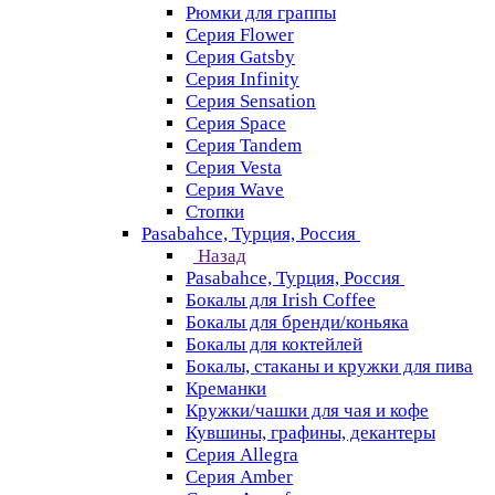
Рюмки для граппы
Серия Flower
Серия Gatsby
Серия Infinity
Серия Sensation
Серия Space
Серия Tandem
Серия Vesta
Серия Wave
Стопки
Pasabahce, Турция, Россия
Назад
Pasabahce, Турция, Россия
Бокалы для Irish Coffee
Бокалы для бренди/коньяка
Бокалы для коктейлей
Бокалы, стаканы и кружки для пива
Креманки
Кружки/чашки для чая и кофе
Кувшины, графины, декантеры
Серия Allegra
Серия Amber