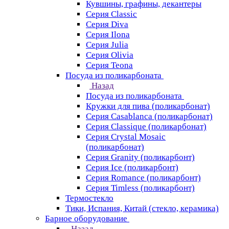
Кувшины, графины, декантеры
Серия Classic
Серия Diva
Серия Ilona
Серия Julia
Серия Olivia
Серия Teona
Посуда из поликарбоната
Назад
Посуда из поликарбоната
Кружки для пива (поликарбонат)
Серия Casablanсa (поликарбонат)
Серия Classique (поликарбонат)
Серия Crystal Mosaic
(поликарбонат)
Серия Granity (поликарбонт)
Серия Ice (поликарбонт)
Серия Romance (поликарбонт)
Серия Timless (поликарбонт)
Термостекло
Тики, Испания, Китай (стекло, керамика)
Барное оборудование
Назад