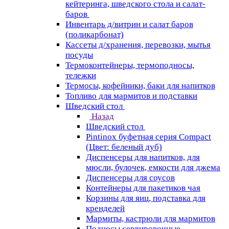
кейтеринга, шведского стола и салат-
баров
Инвентарь д/витрин и салат баров
(поликарбонат)
Кассеты д/хранения, перевозки, мытья
посуды
Термоконтейнеры, термоподносы,
тележки
Термосы, кофейники, баки для напитков
Топливо для мармитов и подставки
Шведский стол
Назад
Шведский стол
Pintinox буфетная серия Compact
(Цвет: беленый дуб)
Диспенсеры для напитков, для
мюсли, булочек, емкости для джема
Диспенсеры для соусов
Контейнеры для пакетиков чая
Корзины для яиц, подставка для
кренделей
Мармиты, кастрюли для мармитов
Подносы сервировочные