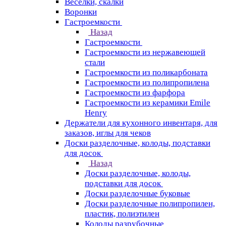
Веселки, скалки
Воронки
Гастроемкости
Назад
Гастроемкости
Гастроемкости из нержавеющей
стали
Гастроемкости из поликарбоната
Гастроемкости из полипропилена
Гастроемкости из фарфора
Гастроемкости из керамики Emile
Henry
Держатели для кухонного инвентаря, для
заказов, иглы для чеков
Доски разделочные, колоды, подставки
для досок
Назад
Доски разделочные, колоды,
подставки для досок
Доски разделочные буковые
Доски разделочные полипропилен,
пластик, полиэтилен
Колоды разрубочные