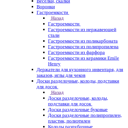
Веселки, скалки
Воронки
Гастроемкости
Назад
Гастроемкости
Гастроемкости из нержавеющей
стали
Гастроемкости из поликарбоната
Гастроемкости из полипропилена
Гастроемкости из фарфора
Гастроемкости из керамики Emile
Henry
Держатели для кухонного инвентаря, для
заказов, иглы для чеков
Доски разделочные, колоды, подставки
для досок
Назад
Доски разделочные, колоды,
подставки для досок
Доски разделочные буковые
Доски разделочные полипропилен,
пластик, полиэтилен
Колоды разрубочные