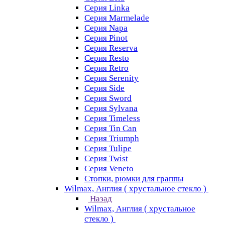
Серия Linka
Серия Marmelade
Серия Napa
Серия Pinot
Серия Reserva
Серия Resto
Серия Retro
Серия Serenity
Серия Side
Серия Sword
Серия Sуlvana
Серия Timeless
Серия Tin Can
Серия Triumph
Серия Tulipe
Серия Twist
Серия Veneto
Стопки, рюмки для граппы
Wilmax, Англия ( хрустальное стекло )
Назад
Wilmax, Англия ( хрустальное
стекло )