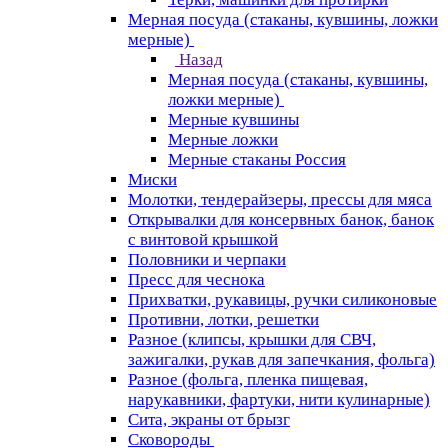
Мерная посуда (стаканы, кувшины, ложки
мерные)
Назад
Мерная посуда (стаканы, кувшины,
ложки мерные)
Мерные кувшины
Мерные ложки
Мерные стаканы Россия
Миски
Молотки, тендерайзеры, прессы для мяса
Открывалки для консервных банок, банок
с винтовой крышкой
Половники и черпаки
Пресс для чеснока
Прихватки, рукавицы, ручки силиконовые
Противни, лотки, решетки
Разное (клипсы, крышки для СВЧ,
зажигалки, рукав для запечкания, фольга)
Разное (фольга, пленка пищевая,
нарукавники, фартуки, нити кулинарные)
Сита, экраны от брызг
Сковороды