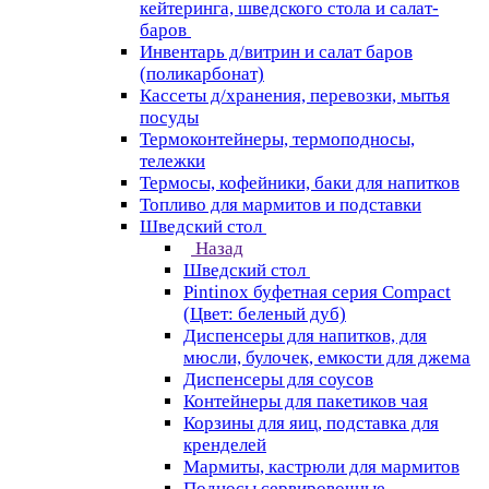
кейтеринга, шведского стола и салат-
баров
Инвентарь д/витрин и салат баров
(поликарбонат)
Кассеты д/хранения, перевозки, мытья
посуды
Термоконтейнеры, термоподносы,
тележки
Термосы, кофейники, баки для напитков
Топливо для мармитов и подставки
Шведский стол
Назад
Шведский стол
Pintinox буфетная серия Compact
(Цвет: беленый дуб)
Диспенсеры для напитков, для
мюсли, булочек, емкости для джема
Диспенсеры для соусов
Контейнеры для пакетиков чая
Корзины для яиц, подставка для
кренделей
Мармиты, кастрюли для мармитов
Подносы сервировочные