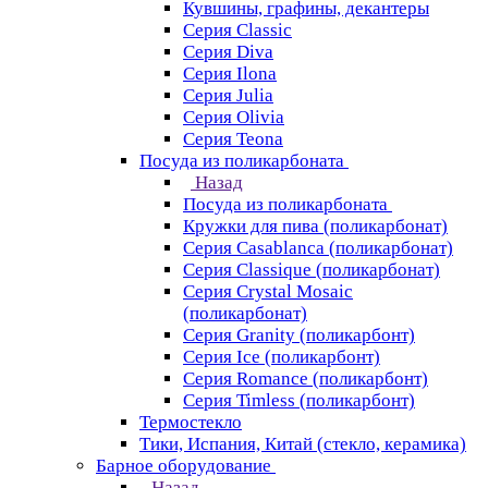
Кувшины, графины, декантеры
Серия Classic
Серия Diva
Серия Ilona
Серия Julia
Серия Olivia
Серия Teona
Посуда из поликарбоната
Назад
Посуда из поликарбоната
Кружки для пива (поликарбонат)
Серия Casablanсa (поликарбонат)
Серия Classique (поликарбонат)
Серия Crystal Mosaic
(поликарбонат)
Серия Granity (поликарбонт)
Серия Ice (поликарбонт)
Серия Romance (поликарбонт)
Серия Timless (поликарбонт)
Термостекло
Тики, Испания, Китай (стекло, керамика)
Барное оборудование
Назад