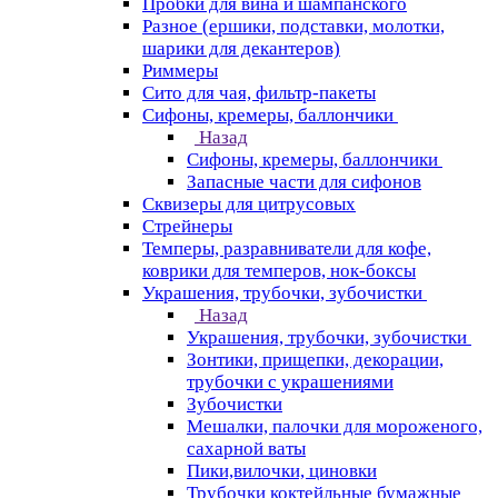
Пробки для вина и шампанского
Разное (ершики, подставки, молотки,
шарики для декантеров)
Риммеры
Сито для чая, фильтр-пакеты
Сифоны, кремеры, баллончики
Назад
Сифоны, кремеры, баллончики
Запасные части для сифонов
Сквизеры для цитрусовых
Стрейнеры
Темперы, разравниватели для кофе,
коврики для темперов, нок-боксы
Украшения, трубочки, зубочистки
Назад
Украшения, трубочки, зубочистки
Зонтики, прищепки, декорации,
трубочки с украшениями
Зубочистки
Мешалки, палочки для мороженого,
сахарной ваты
Пики,вилочки, циновки
Трубочки коктейльные бумажные