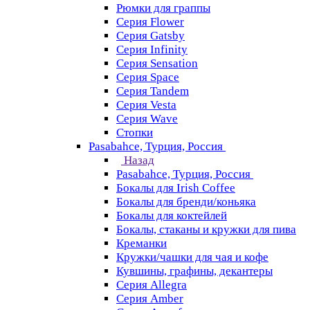
Рюмки для граппы
Серия Flower
Серия Gatsby
Серия Infinity
Серия Sensation
Серия Space
Серия Tandem
Серия Vesta
Серия Wave
Стопки
Pasabahce, Турция, Россия
Назад
Pasabahce, Турция, Россия
Бокалы для Irish Coffee
Бокалы для бренди/коньяка
Бокалы для коктейлей
Бокалы, стаканы и кружки для пива
Креманки
Кружки/чашки для чая и кофе
Кувшины, графины, декантеры
Серия Allegra
Серия Amber