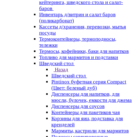
кейтеринга, шведского стола и салат-
баров
Инвентарь д/витрин и салат баров
(поликарбонат)
Кассеты д/хранения, перевозки, мытья
посуды
Термоконтейнеры, термоподносы,
тележки
Термосы, кофейники, баки для напитков
Топливо для мармитов и подставки
Шведский стол
Назад
Шведский стол
Pintinox буфетная серия Compact
(Цвет: беленый дуб)
Диспенсеры для напитков, для
мюсли, булочек, емкости для джема
Диспенсеры для соусов
Контейнеры для пакетиков чая
Корзины для яиц, подставка для
кренделей
Мармиты, кастрюли для мармитов
Подносы сервировочные