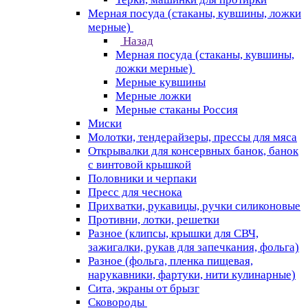
Мерная посуда (стаканы, кувшины, ложки
мерные)
Назад
Мерная посуда (стаканы, кувшины,
ложки мерные)
Мерные кувшины
Мерные ложки
Мерные стаканы Россия
Миски
Молотки, тендерайзеры, прессы для мяса
Открывалки для консервных банок, банок
с винтовой крышкой
Половники и черпаки
Пресс для чеснока
Прихватки, рукавицы, ручки силиконовые
Противни, лотки, решетки
Разное (клипсы, крышки для СВЧ,
зажигалки, рукав для запечкания, фольга)
Разное (фольга, пленка пищевая,
нарукавники, фартуки, нити кулинарные)
Сита, экраны от брызг
Сковороды