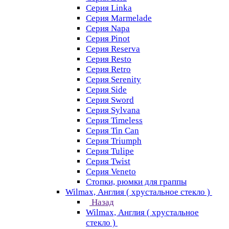
Серия Linka
Серия Marmelade
Серия Napa
Серия Pinot
Серия Reserva
Серия Resto
Серия Retro
Серия Serenity
Серия Side
Серия Sword
Серия Sуlvana
Серия Timeless
Серия Tin Can
Серия Triumph
Серия Tulipe
Серия Twist
Серия Veneto
Стопки, рюмки для граппы
Wilmax, Англия ( хрустальное стекло )
Назад
Wilmax, Англия ( хрустальное
стекло )