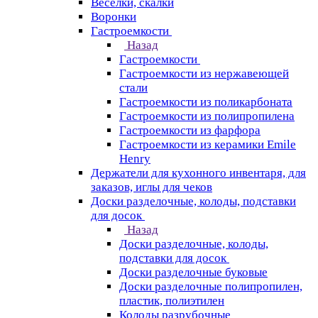
Веселки, скалки
Воронки
Гастроемкости
Назад
Гастроемкости
Гастроемкости из нержавеющей
стали
Гастроемкости из поликарбоната
Гастроемкости из полипропилена
Гастроемкости из фарфора
Гастроемкости из керамики Emile
Henry
Держатели для кухонного инвентаря, для
заказов, иглы для чеков
Доски разделочные, колоды, подставки
для досок
Назад
Доски разделочные, колоды,
подставки для досок
Доски разделочные буковые
Доски разделочные полипропилен,
пластик, полиэтилен
Колоды разрубочные