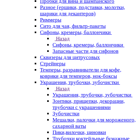
Пробки для вина и шампанского
Разное (ершики, подставки, молотки,
шарики для декантеров)
Риммеры
Сито для чая, фильтр-пакеты
Сифоны, кремеры, баллончики
Назад
Сифоны, кремеры, баллончики
Запасные части для сифонов
Сквизеры для цитрусовых
Стрейнеры
Темперы, разравниватели для кофе,
коврики для темперов, нок-боксы
Украшения, трубочки, зубочистки
Назад
Украшения, трубочки, зубочистки
Зонтики, прищепки, декорации,
трубочки с украшениями
Зубочистки
Мешалки, палочки для мороженого,
сахарной ваты
Пики,вилочки, циновки
Трубочки коктейльные бумажные