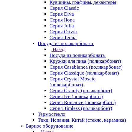
Кувшины, графины, декантеры
Серия Classic
Серия Diva
Серия Ilona
Серия Julia
Серия Olivia
Серия Teona
Посуда из поликарбоната
Назад
Посуда из поликарбоната
Кружки для пива (поликарбонат)
Серия Casablanсa (поликарбонат)
Серия Classique (поликарбонат)
Серия Crystal Mosaic
(поликарбонат)
Серия Granity (поликарбонт)
Серия Ice (поликарбонт)
Серия Romance (поликарбонт)
Серия Timless (поликарбонт)
Термостекло
Тики, Испания, Китай (стекло, керамика)
Барное оборудование
Назад