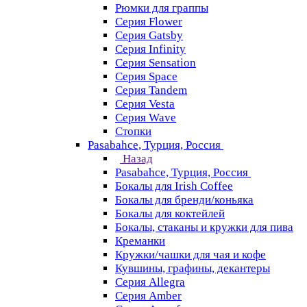
Рюмки для граппы
Серия Flower
Серия Gatsby
Серия Infinity
Серия Sensation
Серия Space
Серия Tandem
Серия Vesta
Серия Wave
Стопки
Pasabahce, Турция, Россия
Назад
Pasabahce, Турция, Россия
Бокалы для Irish Coffee
Бокалы для бренди/коньяка
Бокалы для коктейлей
Бокалы, стаканы и кружки для пива
Креманки
Кружки/чашки для чая и кофе
Кувшины, графины, декантеры
Серия Allegra
Серия Amber