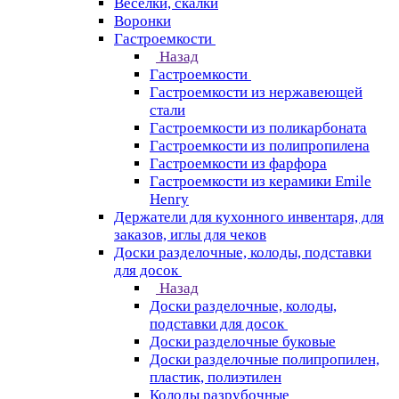
Веселки, скалки
Воронки
Гастроемкости
Назад
Гастроемкости
Гастроемкости из нержавеющей
стали
Гастроемкости из поликарбоната
Гастроемкости из полипропилена
Гастроемкости из фарфора
Гастроемкости из керамики Emile
Henry
Держатели для кухонного инвентаря, для
заказов, иглы для чеков
Доски разделочные, колоды, подставки
для досок
Назад
Доски разделочные, колоды,
подставки для досок
Доски разделочные буковые
Доски разделочные полипропилен,
пластик, полиэтилен
Колоды разрубочные