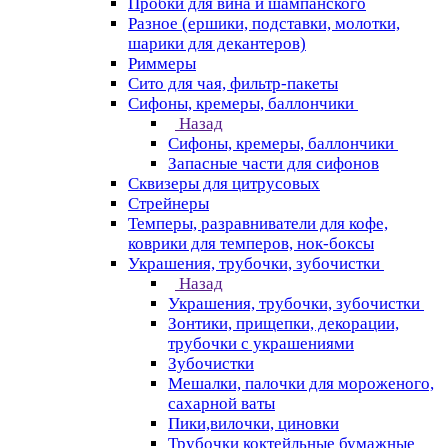
Пробки для вина и шампанского
Разное (ершики, подставки, молотки,
шарики для декантеров)
Риммеры
Сито для чая, фильтр-пакеты
Сифоны, кремеры, баллончики
Назад
Сифоны, кремеры, баллончики
Запасные части для сифонов
Сквизеры для цитрусовых
Стрейнеры
Темперы, разравниватели для кофе,
коврики для темперов, нок-боксы
Украшения, трубочки, зубочистки
Назад
Украшения, трубочки, зубочистки
Зонтики, прищепки, декорации,
трубочки с украшениями
Зубочистки
Мешалки, палочки для мороженого,
сахарной ваты
Пики,вилочки, циновки
Трубочки коктейльные бумажные