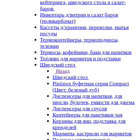
кейтеринга, шведского стола и салат-
баров
Инвентарь д/витрин и салат баров
(поликарбонат)
Кассеты д/хранения, перевозки, мытья
посуды
Термоконтейнеры, термоподносы,
тележки
Термосы, кофейники, баки для напитков
Топливо для мармитов и подставки
Шведский стол
Назад
Шведский стол
Pintinox буфетная серия Compact
(Цвет: беленый дуб)
Диспенсеры для напитков, для
мюсли, булочек, емкости для джема
Диспенсеры для соусов
Контейнеры для пакетиков чая
Корзины для яиц, подставка для
кренделей
Мармиты, кастрюли для мармитов
Подносы сервировочные