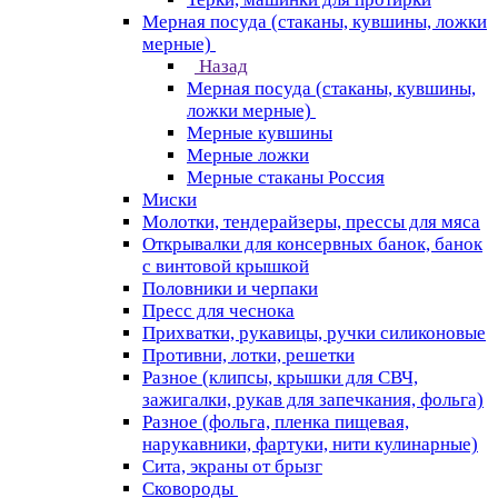
Мерная посуда (стаканы, кувшины, ложки
мерные)
Назад
Мерная посуда (стаканы, кувшины,
ложки мерные)
Мерные кувшины
Мерные ложки
Мерные стаканы Россия
Миски
Молотки, тендерайзеры, прессы для мяса
Открывалки для консервных банок, банок
с винтовой крышкой
Половники и черпаки
Пресс для чеснока
Прихватки, рукавицы, ручки силиконовые
Противни, лотки, решетки
Разное (клипсы, крышки для СВЧ,
зажигалки, рукав для запечкания, фольга)
Разное (фольга, пленка пищевая,
нарукавники, фартуки, нити кулинарные)
Сита, экраны от брызг
Сковороды