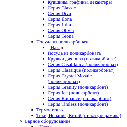
Кувшины, графины, декантеры
Серия Classic
Серия Diva
Серия Ilona
Серия Julia
Серия Olivia
Серия Teona
Посуда из поликарбоната
Назад
Посуда из поликарбоната
Кружки для пива (поликарбонат)
Серия Casablanсa (поликарбонат)
Серия Classique (поликарбонат)
Серия Crystal Mosaic
(поликарбонат)
Серия Granity (поликарбонт)
Серия Ice (поликарбонт)
Серия Romance (поликарбонт)
Серия Timless (поликарбонт)
Термостекло
Тики, Испания, Китай (стекло, керамика)
Барное оборудование
Назад