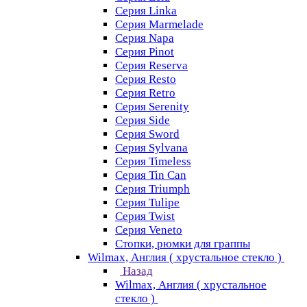
Серия Linka
Серия Marmelade
Серия Napa
Серия Pinot
Серия Reserva
Серия Resto
Серия Retro
Серия Serenity
Серия Side
Серия Sword
Серия Sуlvana
Серия Timeless
Серия Tin Can
Серия Triumph
Серия Tulipe
Серия Twist
Серия Veneto
Стопки, рюмки для граппы
Wilmax, Англия ( хрустальное стекло )
Назад
Wilmax, Англия ( хрустальное
стекло )