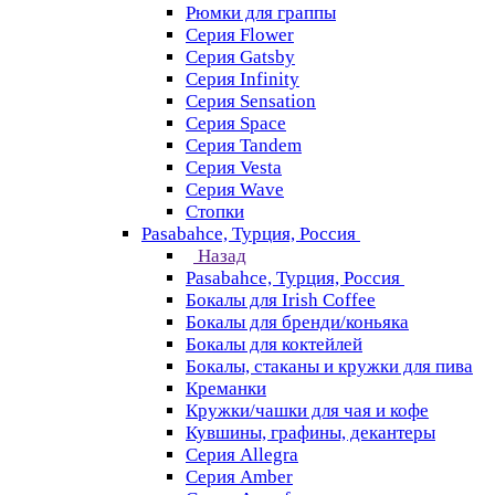
Рюмки для граппы
Серия Flower
Серия Gatsby
Серия Infinity
Серия Sensation
Серия Space
Серия Tandem
Серия Vesta
Серия Wave
Стопки
Pasabahce, Турция, Россия
Назад
Pasabahce, Турция, Россия
Бокалы для Irish Coffee
Бокалы для бренди/коньяка
Бокалы для коктейлей
Бокалы, стаканы и кружки для пива
Креманки
Кружки/чашки для чая и кофе
Кувшины, графины, декантеры
Серия Allegra
Серия Amber