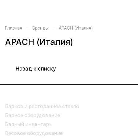
–
–
Главная
Бренды
APACH (Италия)
APACH (Италия)
Назад к списку
Каталог
Барное и ресторанное стекло
Барное оборудование
Барный инвентарь
Весовое оборудование