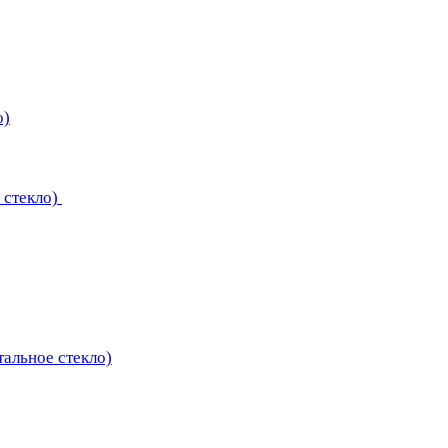
о)
 стекло)
тальное стекло)