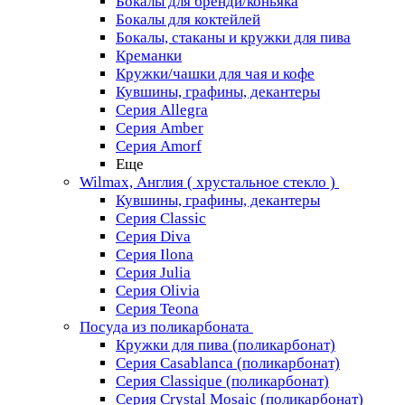
Бокалы для бренди/коньяка
Бокалы для коктейлей
Бокалы, стаканы и кружки для пива
Креманки
Кружки/чашки для чая и кофе
Кувшины, графины, декантеры
Серия Allegra
Серия Amber
Серия Amorf
Еще
Wilmax, Англия ( хрустальное стекло )
Кувшины, графины, декантеры
Серия Classic
Серия Diva
Серия Ilona
Серия Julia
Серия Olivia
Серия Teona
Посуда из поликарбоната
Кружки для пива (поликарбонат)
Серия Casablanсa (поликарбонат)
Серия Classique (поликарбонат)
Серия Crystal Mosaic (поликарбонат)