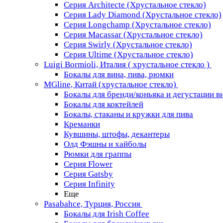
Серия Architecte (Хрустальное стекло)
Серия Lady Diamond (Хрустальное стекло)
Серия Longchamp (Хрустальное стекло)
Серия Macassar (Хрустальное стекло)
Серия Swirly (Хрустальное стекло)
Серия Ultime (Хрустальное стекло)
Luigi Bormioli, Италия ( хрустальное стекло )
Бокалы для вина, пива, рюмки
MGline, Китай (хрустальное стекло)
Бокалы для бренди/коньяка и дегустации в
Бокалы для коктейлей
Бокалы, стаканы и кружки для пива
Креманки
Кувшины, штофы, декантеры
Олд Фэшны и хайболы
Рюмки для граппы
Серия Flower
Серия Gatsby
Серия Infinity
Еще
Pasabahce, Турция, Россия
Бокалы для Irish Coffee