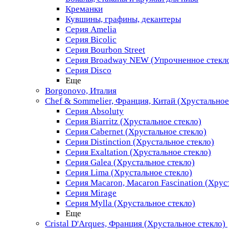
Креманки
Кувшины, графины, декантеры
Серия Amelia
Серия Bicolic
Серия Bourbon Street
Серия Broadway NEW (Упрочненное стекл
Серия Disco
Еще
Borgonovo, Италия
Chef & Sommelier, Франция, Китай (Хрустальное
Серия Absoluty
Серия Biarritz (Хрустальное стекло)
Серия Cabernet (Хрустальное стекло)
Серия Distinction (Хрустальное стекло)
Серия Exaltation (Хрустальное стекло)
Серия Galea (Хрустальное стекло)
Серия Lima (Хрустальное стекло)
Серия Macaron, Macaron Fascination (Хрус
Серия Mirage
Серия Mylla (Хрустальное стекло)
Еще
Cristal D'Arques, Франция (Хрустальное стекло)