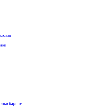
еловая
ылок
вонки барные