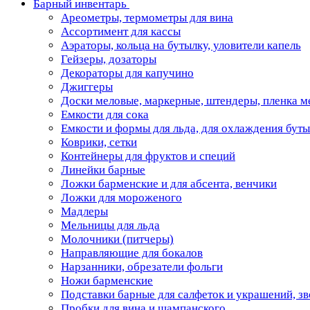
Барный инвентарь
Ареометры, термометры для вина
Ассортимент для кассы
Аэраторы, кольца на бутылку, уловители капель
Гейзеры, дозаторы
Декораторы для капучино
Джиггеры
Доски меловые, маркерные, штендеры, пленка м
Емкости для сока
Емкости и формы для льда, для охлаждения бут
Коврики, сетки
Контейнеры для фруктов и специй
Линейки барные
Ложки барменские и для абсента, венчики
Ложки для мороженого
Мадлеры
Мельницы для льда
Молочники (питчеры)
Направляющие для бокалов
Нарзанники, обрезатели фольги
Ножи барменские
Подставки барные для салфеток и украшений, з
Пробки для вина и шампанского