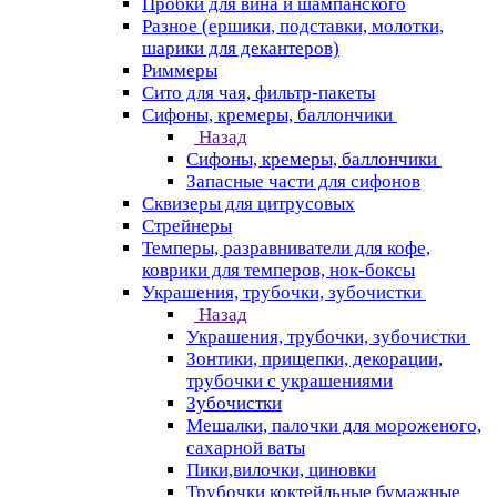
Пробки для вина и шампанского
Разное (ершики, подставки, молотки,
шарики для декантеров)
Риммеры
Сито для чая, фильтр-пакеты
Сифоны, кремеры, баллончики
Назад
Сифоны, кремеры, баллончики
Запасные части для сифонов
Сквизеры для цитрусовых
Стрейнеры
Темперы, разравниватели для кофе,
коврики для темперов, нок-боксы
Украшения, трубочки, зубочистки
Назад
Украшения, трубочки, зубочистки
Зонтики, прищепки, декорации,
трубочки с украшениями
Зубочистки
Мешалки, палочки для мороженого,
сахарной ваты
Пики,вилочки, циновки
Трубочки коктейльные бумажные