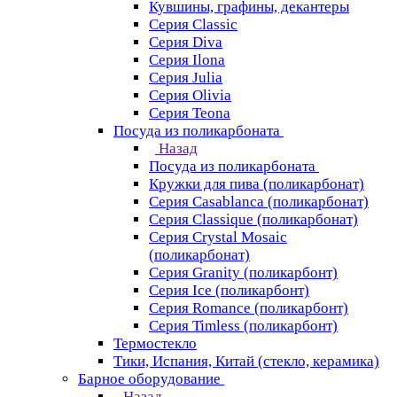
Кувшины, графины, декантеры
Серия Classic
Серия Diva
Серия Ilona
Серия Julia
Серия Olivia
Серия Teona
Посуда из поликарбоната
Назад
Посуда из поликарбоната
Кружки для пива (поликарбонат)
Серия Casablanсa (поликарбонат)
Серия Classique (поликарбонат)
Серия Crystal Mosaic
(поликарбонат)
Серия Granity (поликарбонт)
Серия Ice (поликарбонт)
Серия Romance (поликарбонт)
Серия Timless (поликарбонт)
Термостекло
Тики, Испания, Китай (стекло, керамика)
Барное оборудование
Назад