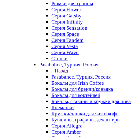
Рюмки для граппы
Серия Flower
Серия Gatsby
Серия Infinity
Серия Sensation
Серия Space
Серия Tandem
Серия Vesta
Серия Wave
Стопки
Pasabahce, Турция, Россия
Назад
Pasabahce, Турция, Россия
Бокалы для Irish Coffee
Бокалы для бренди/коньяка
Бокалы для коктейлей
Бокалы, стаканы и кружки для пива
Креманки
Кружки/чашки для чая и кофе
Кувшины, графины, декантеры
Серия Allegra
Серия Amber