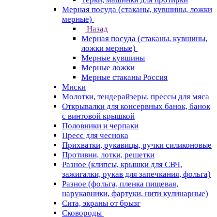
Мерная посуда (стаканы, кувшины, ложки
мерные)
Назад
Мерная посуда (стаканы, кувшины,
ложки мерные)
Мерные кувшины
Мерные ложки
Мерные стаканы Россия
Миски
Молотки, тендерайзеры, прессы для мяса
Открывалки для консервных банок, банок
с винтовой крышкой
Половники и черпаки
Пресс для чеснока
Прихватки, рукавицы, ручки силиконовые
Противни, лотки, решетки
Разное (клипсы, крышки для СВЧ,
зажигалки, рукав для запечкания, фольга)
Разное (фольга, пленка пищевая,
нарукавники, фартуки, нити кулинарные)
Сита, экраны от брызг
Сковороды