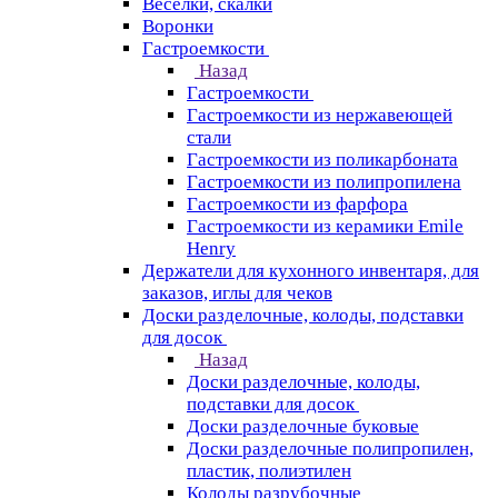
Веселки, скалки
Воронки
Гастроемкости
Назад
Гастроемкости
Гастроемкости из нержавеющей
стали
Гастроемкости из поликарбоната
Гастроемкости из полипропилена
Гастроемкости из фарфора
Гастроемкости из керамики Emile
Henry
Держатели для кухонного инвентаря, для
заказов, иглы для чеков
Доски разделочные, колоды, подставки
для досок
Назад
Доски разделочные, колоды,
подставки для досок
Доски разделочные буковые
Доски разделочные полипропилен,
пластик, полиэтилен
Колоды разрубочные