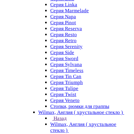
Серия Linka
Серия Marmelade
Серия Napa
Серия Pinot
Серия Reserva
Серия Resto
Серия Retro
Серия Serenity
Серия Side
Серия Sword
Серия Sуlvana
Серия Timeless
Серия Tin Can
Серия Triumph
Серия Tulipe
Серия Twist
Серия Veneto
Стопки, рюмки для граппы
Wilmax, Англия ( хрустальное стекло )
Назад
Wilmax, Англия ( хрустальное
стекло )