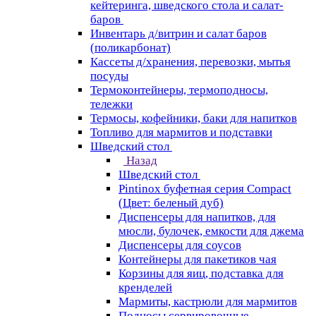
кейтеринга, шведского стола и салат-
баров
Инвентарь д/витрин и салат баров
(поликарбонат)
Кассеты д/хранения, перевозки, мытья
посуды
Термоконтейнеры, термоподносы,
тележки
Термосы, кофейники, баки для напитков
Топливо для мармитов и подставки
Шведский стол
Назад
Шведский стол
Pintinox буфетная серия Compact
(Цвет: беленый дуб)
Диспенсеры для напитков, для
мюсли, булочек, емкости для джема
Диспенсеры для соусов
Контейнеры для пакетиков чая
Корзины для яиц, подставка для
кренделей
Мармиты, кастрюли для мармитов
Подносы сервировочные