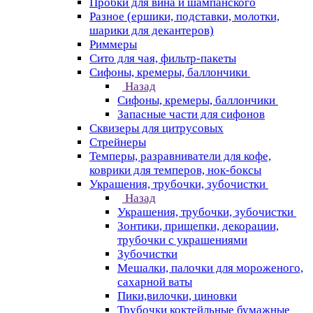
Пробки для вина и шампанского
Разное (ершики, подставки, молотки,
шарики для декантеров)
Риммеры
Сито для чая, фильтр-пакеты
Сифоны, кремеры, баллончики
Назад
Сифоны, кремеры, баллончики
Запасные части для сифонов
Сквизеры для цитрусовых
Стрейнеры
Темперы, разравниватели для кофе,
коврики для темперов, нок-боксы
Украшения, трубочки, зубочистки
Назад
Украшения, трубочки, зубочистки
Зонтики, прищепки, декорации,
трубочки с украшениями
Зубочистки
Мешалки, палочки для мороженого,
сахарной ваты
Пики,вилочки, циновки
Трубочки коктейльные бумажные