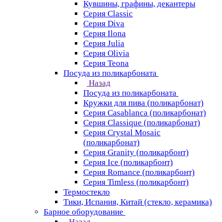
Кувшины, графины, декантеры
Серия Classic
Серия Diva
Серия Ilona
Серия Julia
Серия Olivia
Серия Teona
Посуда из поликарбоната
Назад
Посуда из поликарбоната
Кружки для пива (поликарбонат)
Серия Casablanсa (поликарбонат)
Серия Classique (поликарбонат)
Серия Crystal Mosaic
(поликарбонат)
Серия Granity (поликарбонт)
Серия Ice (поликарбонт)
Серия Romance (поликарбонт)
Серия Timless (поликарбонт)
Термостекло
Тики, Испания, Китай (стекло, керамика)
Барное оборудование
Назад