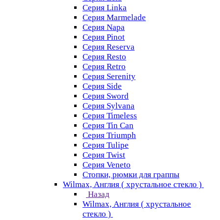
Серия Linka
Серия Marmelade
Серия Napa
Серия Pinot
Серия Reserva
Серия Resto
Серия Retro
Серия Serenity
Серия Side
Серия Sword
Серия Sуlvana
Серия Timeless
Серия Tin Can
Серия Triumph
Серия Tulipe
Серия Twist
Серия Veneto
Стопки, рюмки для граппы
Wilmax, Англия ( хрустальное стекло )
Назад
Wilmax, Англия ( хрустальное
стекло )