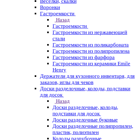
Веселки, скалки
Воронки
Гастроемкости
Назад
Гастроемкости
Гастроемкости из нержавеющей
стали
Гастроемкости из поликарбоната
Гастроемкости из полипропилена
Гастроемкости из фарфора
Гастроемкости из керамики Emile
Henry
Держатели для кухонного инвентаря, для
заказов, иглы для чеков
Доски разделочные, колоды, подставки
для досок
Назад
Доски разделочные, колоды,
подставки для досок
Доски разделочные буковые
Доски разделочные полипропилен,
пластик, полиэтилен
Колоды разрубочные