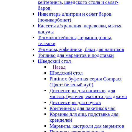
кейтеринга, шведского стола и салат-
баров
Инвентарь д/витрин и салат баров
(поликарбонат)
Кассеты д/хранения, перевозки, мытья
посуды
Термоконтейнеры, термоподносы,
тележки
Термосы, кофейники, баки для напитков
Топливо для мармитов и подставки
Шведский стол
Назад
Шведский стол
Pintinox буфетная серия Compact
(Цвет: беленый дуб)
Диспенсеры для напитков, для
мюсли, булочек, емкости для джема
Диспенсеры для соусов
Контейнеры для пакетиков чая
Корзины для яиц, подставка для
кренделей
Мармиты, кастрюли для мармитов
Подносы сервировочные