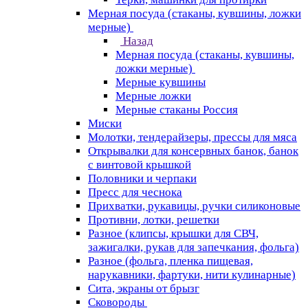
Мерная посуда (стаканы, кувшины, ложки
мерные)
Назад
Мерная посуда (стаканы, кувшины,
ложки мерные)
Мерные кувшины
Мерные ложки
Мерные стаканы Россия
Миски
Молотки, тендерайзеры, прессы для мяса
Открывалки для консервных банок, банок
с винтовой крышкой
Половники и черпаки
Пресс для чеснока
Прихватки, рукавицы, ручки силиконовые
Противни, лотки, решетки
Разное (клипсы, крышки для СВЧ,
зажигалки, рукав для запечкания, фольга)
Разное (фольга, пленка пищевая,
нарукавники, фартуки, нити кулинарные)
Сита, экраны от брызг
Сковороды