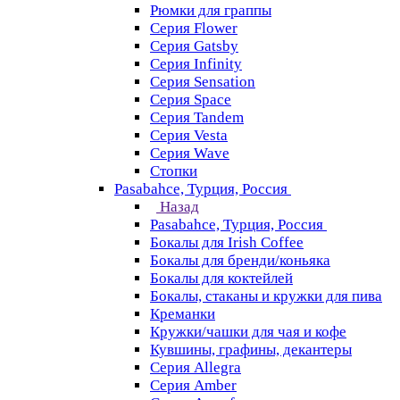
Рюмки для граппы
Серия Flower
Серия Gatsby
Серия Infinity
Серия Sensation
Серия Space
Серия Tandem
Серия Vesta
Серия Wave
Стопки
Pasabahce, Турция, Россия
Назад
Pasabahce, Турция, Россия
Бокалы для Irish Coffee
Бокалы для бренди/коньяка
Бокалы для коктейлей
Бокалы, стаканы и кружки для пива
Креманки
Кружки/чашки для чая и кофе
Кувшины, графины, декантеры
Серия Allegra
Серия Amber