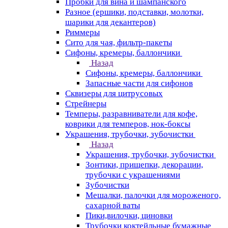
Пробки для вина и шампанского
Разное (ершики, подставки, молотки,
шарики для декантеров)
Риммеры
Сито для чая, фильтр-пакеты
Сифоны, кремеры, баллончики
Назад
Сифоны, кремеры, баллончики
Запасные части для сифонов
Сквизеры для цитрусовых
Стрейнеры
Темперы, разравниватели для кофе,
коврики для темперов, нок-боксы
Украшения, трубочки, зубочистки
Назад
Украшения, трубочки, зубочистки
Зонтики, прищепки, декорации,
трубочки с украшениями
Зубочистки
Мешалки, палочки для мороженого,
сахарной ваты
Пики,вилочки, циновки
Трубочки коктейльные бумажные