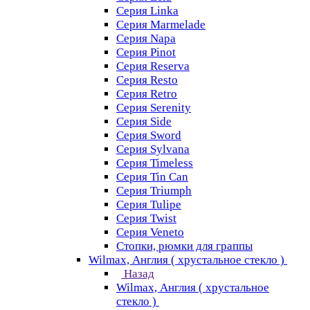
Серия Linka
Серия Marmelade
Серия Napa
Серия Pinot
Серия Reserva
Серия Resto
Серия Retro
Серия Serenity
Серия Side
Серия Sword
Серия Sуlvana
Серия Timeless
Серия Tin Can
Серия Triumph
Серия Tulipe
Серия Twist
Серия Veneto
Стопки, рюмки для граппы
Wilmax, Англия ( хрустальное стекло )
Назад
Wilmax, Англия ( хрустальное
стекло )