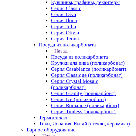
Кувшины, графины, декантеры
Серия Classic
Серия Diva
Серия Ilona
Серия Julia
Серия Olivia
Серия Teona
Посуда из поликарбоната
Назад
Посуда из поликарбоната
Кружки для пива (поликарбонат)
Серия Casablanсa (поликарбонат)
Серия Classique (поликарбонат)
Серия Crystal Mosaic
(поликарбонат)
Серия Granity (поликарбонт)
Серия Ice (поликарбонт)
Серия Romance (поликарбонт)
Серия Timless (поликарбонт)
Термостекло
Тики, Испания, Китай (стекло, керамика)
Барное оборудование
Назад