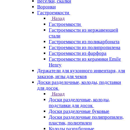
Веселки, скалки
Воронки
Гастроемкости
Назад
Гастроемкости
Гастроемкости из нержавеющей
стали
Гастроемкости из поликарбоната
Гастроемкости из полипропилена
Гастроемкости из фарфора
Гастроемкости из керамики Emile
Henry
Держатели для кухонного инвентаря, для
заказов, иглы для чеков
Доски разделочные, колоды, подставки
для досок
Назад
Доски разделочные, колоды,
подставки для досок
Доски разделочные буковые
Доски разделочные полипропилен,
пластик, полиэтилен
Колоды разрубочные