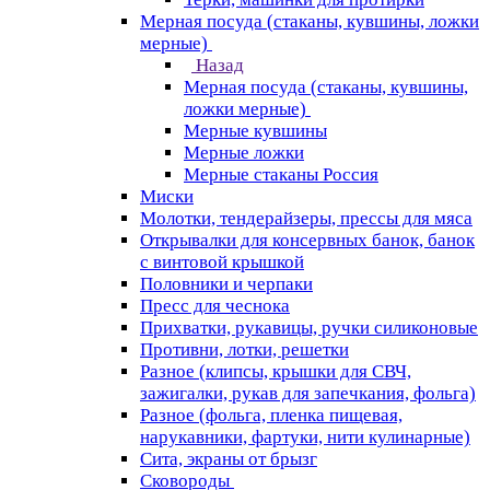
Мерная посуда (стаканы, кувшины, ложки
мерные)
Назад
Мерная посуда (стаканы, кувшины,
ложки мерные)
Мерные кувшины
Мерные ложки
Мерные стаканы Россия
Миски
Молотки, тендерайзеры, прессы для мяса
Открывалки для консервных банок, банок
с винтовой крышкой
Половники и черпаки
Пресс для чеснока
Прихватки, рукавицы, ручки силиконовые
Противни, лотки, решетки
Разное (клипсы, крышки для СВЧ,
зажигалки, рукав для запечкания, фольга)
Разное (фольга, пленка пищевая,
нарукавники, фартуки, нити кулинарные)
Сита, экраны от брызг
Сковороды