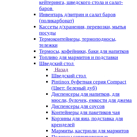
кейтеринга, шведского стола и салат-
баров
Инвентарь д/витрин и салат баров
(поликарбонат)
Кассеты д/хранения, перевозки, мытья
посуды
Термоконтейнеры, термоподносы,
тележки
Термосы, кофейники, баки для напитков
Топливо для мармитов и подставки
Шведский стол
Назад
Шведский стол
Pintinox буфетная серия Compact
(Цвет: беленый дуб)
Диспенсеры для напитков, для
мюсли, булочек, емкости для джема
Диспенсеры для соусов
Контейнеры для пакетиков чая
Корзины для яиц, подставка для
кренделей
Мармиты, кастрюли для мармитов
Подносы сервировочные