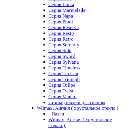
Серия Linka
Серия Marmelade
Серия Napa
Серия Pinot
Серия Reserva
Серия Resto
Серия Retro
Серия Serenity
Серия Side
Серия Sword
Серия Sуlvana
Серия Timeless
Серия Tin Can
Серия Triumph
Серия Tulipe
Серия Twist
Серия Veneto
Стопки, рюмки для граппы
Wilmax, Англия ( хрустальное стекло )
Назад
Wilmax, Англия ( хрустальное
стекло )