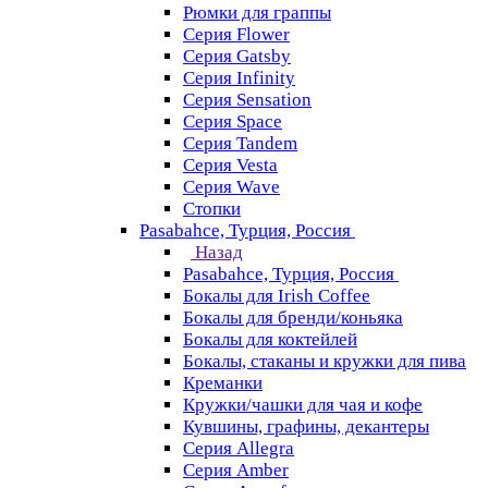
Рюмки для граппы
Серия Flower
Серия Gatsby
Серия Infinity
Серия Sensation
Серия Space
Серия Tandem
Серия Vesta
Серия Wave
Стопки
Pasabahce, Турция, Россия
Назад
Pasabahce, Турция, Россия
Бокалы для Irish Coffee
Бокалы для бренди/коньяка
Бокалы для коктейлей
Бокалы, стаканы и кружки для пива
Креманки
Кружки/чашки для чая и кофе
Кувшины, графины, декантеры
Серия Allegra
Серия Amber