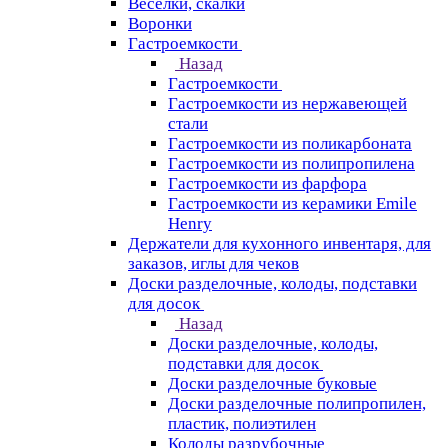
Веселки, скалки
Воронки
Гастроемкости
Назад
Гастроемкости
Гастроемкости из нержавеющей
стали
Гастроемкости из поликарбоната
Гастроемкости из полипропилена
Гастроемкости из фарфора
Гастроемкости из керамики Emile
Henry
Держатели для кухонного инвентаря, для
заказов, иглы для чеков
Доски разделочные, колоды, подставки
для досок
Назад
Доски разделочные, колоды,
подставки для досок
Доски разделочные буковые
Доски разделочные полипропилен,
пластик, полиэтилен
Колоды разрубочные