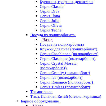
Кувшины, графины, декантеры
Серия Classic
Серия Diva
Серия Ilona
Серия Julia
Серия Olivia
Серия Teona
Посуда из поликарбоната
Назад
Посуда из поликарбоната
Кружки для пива (поликарбонат)
Серия Casablanсa (поликарбонат)
Серия Classique (поликарбонат)
Серия Crystal Mosaic
(поликарбонат)
Серия Granity (поликарбонт)
Серия Ice (поликарбонт)
Серия Romance (поликарбонт)
Серия Timless (поликарбонт)
Термостекло
Тики, Испания, Китай (стекло, керамика)
Барное оборудование
Назад