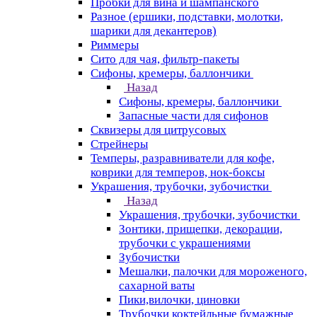
Пробки для вина и шампанского
Разное (ершики, подставки, молотки,
шарики для декантеров)
Риммеры
Сито для чая, фильтр-пакеты
Сифоны, кремеры, баллончики
Назад
Сифоны, кремеры, баллончики
Запасные части для сифонов
Сквизеры для цитрусовых
Стрейнеры
Темперы, разравниватели для кофе,
коврики для темперов, нок-боксы
Украшения, трубочки, зубочистки
Назад
Украшения, трубочки, зубочистки
Зонтики, прищепки, декорации,
трубочки с украшениями
Зубочистки
Мешалки, палочки для мороженого,
сахарной ваты
Пики,вилочки, циновки
Трубочки коктейльные бумажные