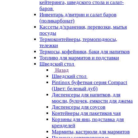
кейтеринга, шведского стола и салат-
баров
Инвентарь д/витрин и салат баров
(поликарбонат)
Кассеты д/хранения, перевозки, мытья
посуды
Термоконтейнеры, термоподносы,
тележки
Термосы, кофейники, баки для напитков
Топливо для мармитов и подставки
Шведский стол
Назад
Шведский стол
Pintinox буфетная серия Compact
(Цвет: беленый дуб)
Диспенсеры для напитков, для
мюсли, булочек, емкости для джема
Диспенсеры для соусов
Контейнеры для пакетиков чая
Корзины для яиц, подставка для
кренделей
Мармиты, кастрюли для мармитов
Подносы сервировочные