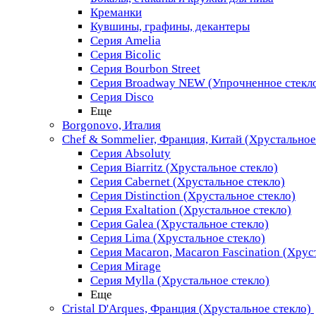
Креманки
Кувшины, графины, декантеры
Серия Amelia
Серия Bicolic
Серия Bourbon Street
Серия Broadway NEW (Упрочненное стекл
Серия Disco
Еще
Borgonovo, Италия
Chef & Sommelier, Франция, Китай (Хрустальное
Серия Absoluty
Серия Biarritz (Хрустальное стекло)
Серия Cabernet (Хрустальное стекло)
Серия Distinction (Хрустальное стекло)
Серия Exaltation (Хрустальное стекло)
Серия Galea (Хрустальное стекло)
Серия Lima (Хрустальное стекло)
Серия Macaron, Macaron Fascination (Хрус
Серия Mirage
Серия Mylla (Хрустальное стекло)
Еще
Cristal D'Arques, Франция (Хрустальное стекло)