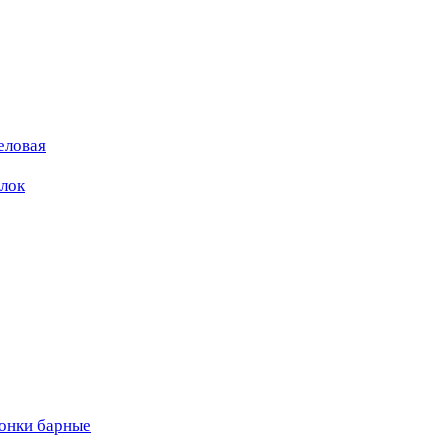
еловая
ылок
вонки барные