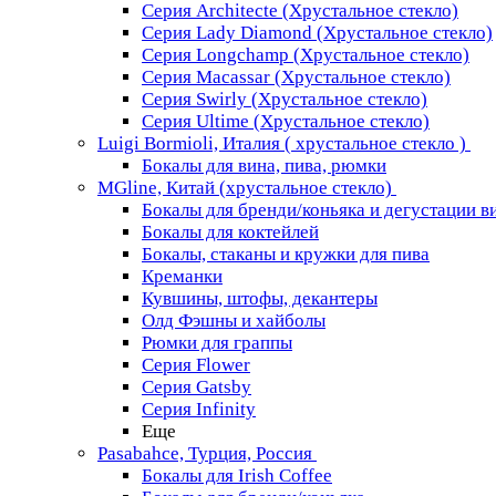
Серия Architecte (Хрустальное стекло)
Серия Lady Diamond (Хрустальное стекло)
Серия Longchamp (Хрустальное стекло)
Серия Macassar (Хрустальное стекло)
Серия Swirly (Хрустальное стекло)
Серия Ultime (Хрустальное стекло)
Luigi Bormioli, Италия ( хрустальное стекло )
Бокалы для вина, пива, рюмки
MGline, Китай (хрустальное стекло)
Бокалы для бренди/коньяка и дегустации в
Бокалы для коктейлей
Бокалы, стаканы и кружки для пива
Креманки
Кувшины, штофы, декантеры
Олд Фэшны и хайболы
Рюмки для граппы
Серия Flower
Серия Gatsby
Серия Infinity
Еще
Pasabahce, Турция, Россия
Бокалы для Irish Coffee