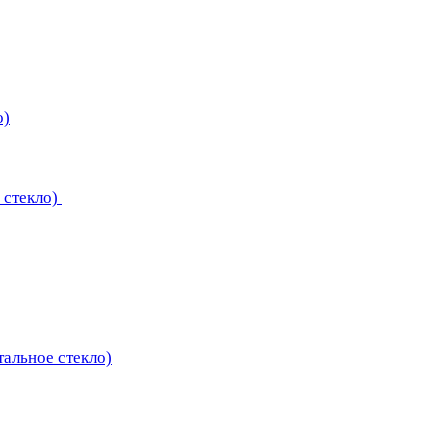
о)
 стекло)
тальное стекло)