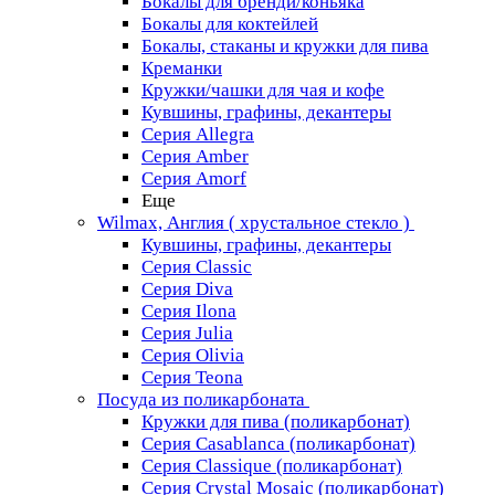
Бокалы для бренди/коньяка
Бокалы для коктейлей
Бокалы, стаканы и кружки для пива
Креманки
Кружки/чашки для чая и кофе
Кувшины, графины, декантеры
Серия Allegra
Серия Amber
Серия Amorf
Еще
Wilmax, Англия ( хрустальное стекло )
Кувшины, графины, декантеры
Серия Classic
Серия Diva
Серия Ilona
Серия Julia
Серия Olivia
Серия Teona
Посуда из поликарбоната
Кружки для пива (поликарбонат)
Серия Casablanсa (поликарбонат)
Серия Classique (поликарбонат)
Серия Crystal Mosaic (поликарбонат)