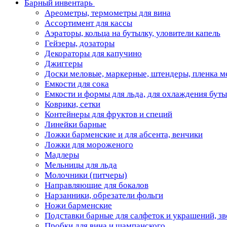
Барный инвентарь
Ареометры, термометры для вина
Ассортимент для кассы
Аэраторы, кольца на бутылку, уловители капель
Гейзеры, дозаторы
Декораторы для капучино
Джиггеры
Доски меловые, маркерные, штендеры, пленка м
Емкости для сока
Емкости и формы для льда, для охлаждения бут
Коврики, сетки
Контейнеры для фруктов и специй
Линейки барные
Ложки барменские и для абсента, венчики
Ложки для мороженого
Мадлеры
Мельницы для льда
Молочники (питчеры)
Направляющие для бокалов
Нарзанники, обрезатели фольги
Ножи барменские
Подставки барные для салфеток и украшений, з
Пробки для вина и шампанского