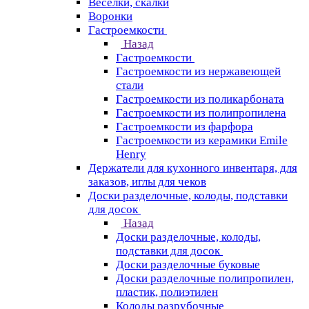
Веселки, скалки
Воронки
Гастроемкости
Назад
Гастроемкости
Гастроемкости из нержавеющей
стали
Гастроемкости из поликарбоната
Гастроемкости из полипропилена
Гастроемкости из фарфора
Гастроемкости из керамики Emile
Henry
Держатели для кухонного инвентаря, для
заказов, иглы для чеков
Доски разделочные, колоды, подставки
для досок
Назад
Доски разделочные, колоды,
подставки для досок
Доски разделочные буковые
Доски разделочные полипропилен,
пластик, полиэтилен
Колоды разрубочные