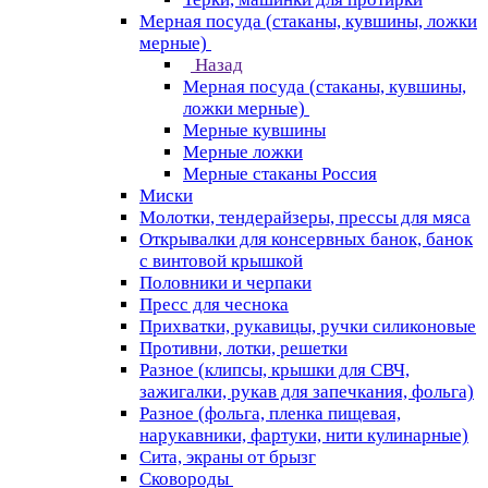
Мерная посуда (стаканы, кувшины, ложки
мерные)
Назад
Мерная посуда (стаканы, кувшины,
ложки мерные)
Мерные кувшины
Мерные ложки
Мерные стаканы Россия
Миски
Молотки, тендерайзеры, прессы для мяса
Открывалки для консервных банок, банок
с винтовой крышкой
Половники и черпаки
Пресс для чеснока
Прихватки, рукавицы, ручки силиконовые
Противни, лотки, решетки
Разное (клипсы, крышки для СВЧ,
зажигалки, рукав для запечкания, фольга)
Разное (фольга, пленка пищевая,
нарукавники, фартуки, нити кулинарные)
Сита, экраны от брызг
Сковороды