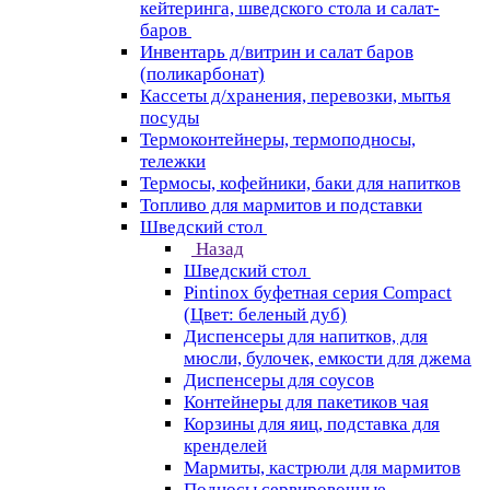
кейтеринга, шведского стола и салат-
баров
Инвентарь д/витрин и салат баров
(поликарбонат)
Кассеты д/хранения, перевозки, мытья
посуды
Термоконтейнеры, термоподносы,
тележки
Термосы, кофейники, баки для напитков
Топливо для мармитов и подставки
Шведский стол
Назад
Шведский стол
Pintinox буфетная серия Compact
(Цвет: беленый дуб)
Диспенсеры для напитков, для
мюсли, булочек, емкости для джема
Диспенсеры для соусов
Контейнеры для пакетиков чая
Корзины для яиц, подставка для
кренделей
Мармиты, кастрюли для мармитов
Подносы сервировочные