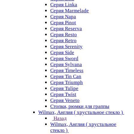
Серия Linka
Серия Marmelade
Серия Napa
Серия Pinot
Серия Reserva
Серия Resto
Серия Retro
Серия Serenity
Серия Side
Серия Sword
Серия Sуlvana
Серия Timeless
Серия Tin Can
Серия Triumph
Серия Tulipe
Серия Twist
Серия Veneto
Стопки, рюмки для граппы
Wilmax, Англия ( хрустальное стекло )
Назад
Wilmax, Англия ( хрустальное
стекло )