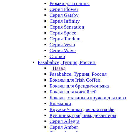
Рюмки для граппы
Серия Flower
Серия Gatsby
Серия Infinity
Серия Sensation
Серия Space
Серия Tandem
Серия Vesta
Серия Wave
Стопки
Pasabahce, Турция, Россия
Назад
Pasabahce, Турция, Россия
Бокалы для Irish Coffee
Бокалы для бренди/коньяка
Бокалы для коктейлей
Бокалы, стаканы и кружки для пива
Креманки
Кружки/чашки для чая и кофе
Кувшины, графины, декантеры
Серия Allegra
Серия Amber