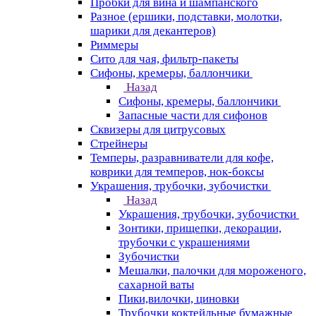
Пробки для вина и шампанского
Разное (ершики, подставки, молотки,
шарики для декантеров)
Риммеры
Сито для чая, фильтр-пакеты
Сифоны, кремеры, баллончики
Назад
Сифоны, кремеры, баллончики
Запасные части для сифонов
Сквизеры для цитрусовых
Стрейнеры
Темперы, разравниватели для кофе,
коврики для темперов, нок-боксы
Украшения, трубочки, зубочистки
Назад
Украшения, трубочки, зубочистки
Зонтики, прищепки, декорации,
трубочки с украшениями
Зубочистки
Мешалки, палочки для мороженого,
сахарной ваты
Пики,вилочки, циновки
Трубочки коктейльные бумажные