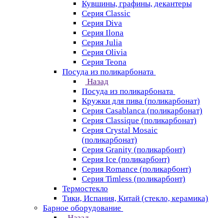
Кувшины, графины, декантеры
Серия Classic
Серия Diva
Серия Ilona
Серия Julia
Серия Olivia
Серия Teona
Посуда из поликарбоната
Назад
Посуда из поликарбоната
Кружки для пива (поликарбонат)
Серия Casablanсa (поликарбонат)
Серия Classique (поликарбонат)
Серия Crystal Mosaic
(поликарбонат)
Серия Granity (поликарбонт)
Серия Ice (поликарбонт)
Серия Romance (поликарбонт)
Серия Timless (поликарбонт)
Термостекло
Тики, Испания, Китай (стекло, керамика)
Барное оборудование
Назад