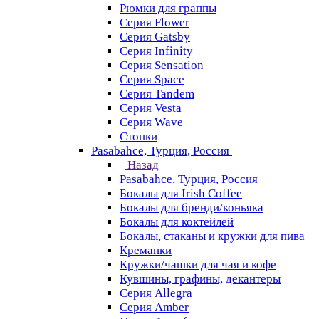
Рюмки для граппы
Серия Flower
Серия Gatsby
Серия Infinity
Серия Sensation
Серия Space
Серия Tandem
Серия Vesta
Серия Wave
Стопки
Pasabahce, Турция, Россия
Назад
Pasabahce, Турция, Россия
Бокалы для Irish Coffee
Бокалы для бренди/коньяка
Бокалы для коктейлей
Бокалы, стаканы и кружки для пива
Креманки
Кружки/чашки для чая и кофе
Кувшины, графины, декантеры
Серия Allegra
Серия Amber