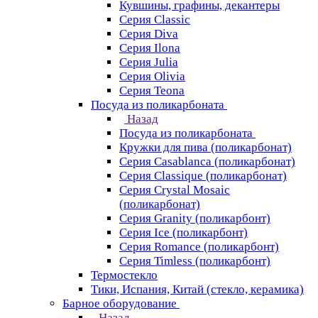
Кувшины, графины, декантеры
Серия Classic
Серия Diva
Серия Ilona
Серия Julia
Серия Olivia
Серия Teona
Посуда из поликарбоната
Назад
Посуда из поликарбоната
Кружки для пива (поликарбонат)
Серия Casablanсa (поликарбонат)
Серия Classique (поликарбонат)
Серия Crystal Mosaic
(поликарбонат)
Серия Granity (поликарбонт)
Серия Ice (поликарбонт)
Серия Romance (поликарбонт)
Серия Timless (поликарбонт)
Термостекло
Тики, Испания, Китай (стекло, керамика)
Барное оборудование
Назад