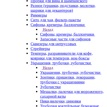
Пробки для вина и шампанского
Разное (ершики, подставки, молотки,
шарики для декантеров)
Риммеры
Сито для чая, фильтр-пакеты
Сифоны, кремеры, баллончики
Назад
Сифоны, кремеры, баллончики
Запасные части для сифонов
Сквизеры для цитрусовых
Стрейнеры
Темперы, разравниватели для кофе,
коврики для темперов, нок-боксы
Украшения, трубочки, зубочистки
Назад
Украшения, трубочки, зубочистки
Зонтики, прищепки, декорации,
трубочки с украшениями
Зубочистки
Мешалки, палочки для мороженого,
сахарной ваты
Пики,вилочки, циновки
Трубочки коктейльные бумажные