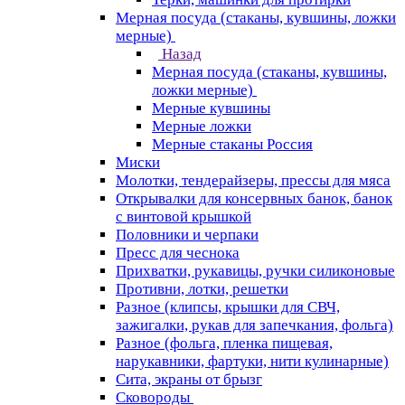
Мерная посуда (стаканы, кувшины, ложки
мерные)
Назад
Мерная посуда (стаканы, кувшины,
ложки мерные)
Мерные кувшины
Мерные ложки
Мерные стаканы Россия
Миски
Молотки, тендерайзеры, прессы для мяса
Открывалки для консервных банок, банок
с винтовой крышкой
Половники и черпаки
Пресс для чеснока
Прихватки, рукавицы, ручки силиконовые
Противни, лотки, решетки
Разное (клипсы, крышки для СВЧ,
зажигалки, рукав для запечкания, фольга)
Разное (фольга, пленка пищевая,
нарукавники, фартуки, нити кулинарные)
Сита, экраны от брызг
Сковороды