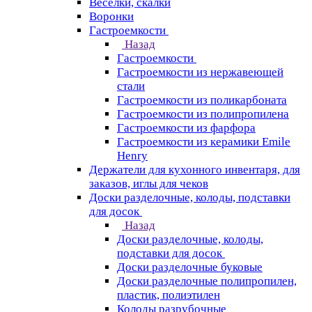
Веселки, скалки
Воронки
Гастроемкости
Назад
Гастроемкости
Гастроемкости из нержавеющей
стали
Гастроемкости из поликарбоната
Гастроемкости из полипропилена
Гастроемкости из фарфора
Гастроемкости из керамики Emile
Henry
Держатели для кухонного инвентаря, для
заказов, иглы для чеков
Доски разделочные, колоды, подставки
для досок
Назад
Доски разделочные, колоды,
подставки для досок
Доски разделочные буковые
Доски разделочные полипропилен,
пластик, полиэтилен
Колоды разрубочные