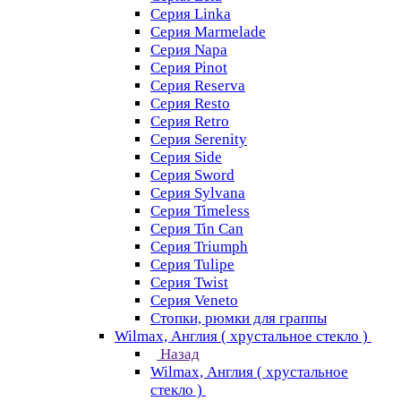
Серия Linka
Серия Marmelade
Серия Napa
Серия Pinot
Серия Reserva
Серия Resto
Серия Retro
Серия Serenity
Серия Side
Серия Sword
Серия Sуlvana
Серия Timeless
Серия Tin Can
Серия Triumph
Серия Tulipe
Серия Twist
Серия Veneto
Стопки, рюмки для граппы
Wilmax, Англия ( хрустальное стекло )
Назад
Wilmax, Англия ( хрустальное
стекло )