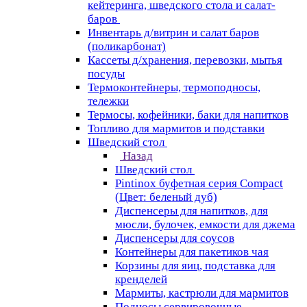
кейтеринга, шведского стола и салат-
баров
Инвентарь д/витрин и салат баров
(поликарбонат)
Кассеты д/хранения, перевозки, мытья
посуды
Термоконтейнеры, термоподносы,
тележки
Термосы, кофейники, баки для напитков
Топливо для мармитов и подставки
Шведский стол
Назад
Шведский стол
Pintinox буфетная серия Compact
(Цвет: беленый дуб)
Диспенсеры для напитков, для
мюсли, булочек, емкости для джема
Диспенсеры для соусов
Контейнеры для пакетиков чая
Корзины для яиц, подставка для
кренделей
Мармиты, кастрюли для мармитов
Подносы сервировочные