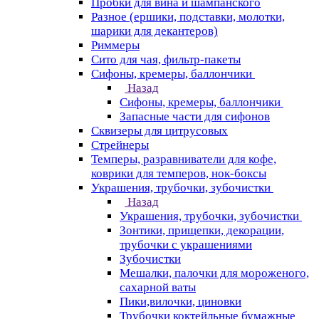
Пробки для вина и шампанского
Разное (ершики, подставки, молотки,
шарики для декантеров)
Риммеры
Сито для чая, фильтр-пакеты
Сифоны, кремеры, баллончики
Назад
Сифоны, кремеры, баллончики
Запасные части для сифонов
Сквизеры для цитрусовых
Стрейнеры
Темперы, разравниватели для кофе,
коврики для темперов, нок-боксы
Украшения, трубочки, зубочистки
Назад
Украшения, трубочки, зубочистки
Зонтики, прищепки, декорации,
трубочки с украшениями
Зубочистки
Мешалки, палочки для мороженого,
сахарной ваты
Пики,вилочки, циновки
Трубочки коктейльные бумажные