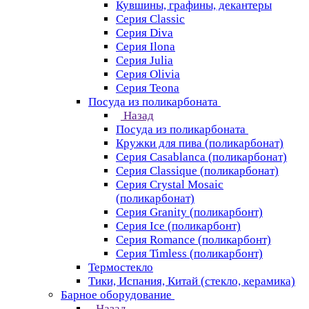
Кувшины, графины, декантеры
Серия Classic
Серия Diva
Серия Ilona
Серия Julia
Серия Olivia
Серия Teona
Посуда из поликарбоната
Назад
Посуда из поликарбоната
Кружки для пива (поликарбонат)
Серия Casablanсa (поликарбонат)
Серия Classique (поликарбонат)
Серия Crystal Mosaic
(поликарбонат)
Серия Granity (поликарбонт)
Серия Ice (поликарбонт)
Серия Romance (поликарбонт)
Серия Timless (поликарбонт)
Термостекло
Тики, Испания, Китай (стекло, керамика)
Барное оборудование
Назад