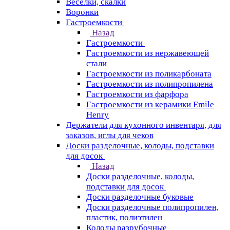
Веселки, скалки
Воронки
Гастроемкости
Назад
Гастроемкости
Гастроемкости из нержавеющей
стали
Гастроемкости из поликарбоната
Гастроемкости из полипропилена
Гастроемкости из фарфора
Гастроемкости из керамики Emile
Henry
Держатели для кухонного инвентаря, для
заказов, иглы для чеков
Доски разделочные, колоды, подставки
для досок
Назад
Доски разделочные, колоды,
подставки для досок
Доски разделочные буковые
Доски разделочные полипропилен,
пластик, полиэтилен
Колоды разрубочные