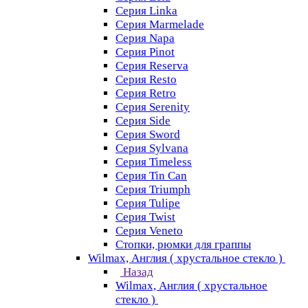
Серия Linka
Серия Marmelade
Серия Napa
Серия Pinot
Серия Reserva
Серия Resto
Серия Retro
Серия Serenity
Серия Side
Серия Sword
Серия Sуlvana
Серия Timeless
Серия Tin Can
Серия Triumph
Серия Tulipe
Серия Twist
Серия Veneto
Стопки, рюмки для граппы
Wilmax, Англия ( хрустальное стекло )
Назад
Wilmax, Англия ( хрустальное
стекло )