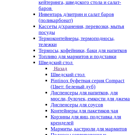
кейтеринга, шведского стола и салат-
баров
Инвентарь д/витрин и салат баров
(поликарбонат)
Кассеты д/хранения, перевозки, мытья
посуды
Термоконтейнеры, термоподносы,
тележки
Термосы, кофейники, баки для напитков
Топливо для мармитов и подставки
Шведский стол
Назад
Шведский стол
Pintinox буфетная серия Compact
(Цвет: беленый дуб)
Диспенсеры для напитков, для
мюсли, булочек, емкости для джема
Диспенсеры для соусов
Контейнеры для пакетиков чая
Корзины для яиц, подставка для
кренделей
Мармиты, кастрюли для мармитов
Подносы сервировочные