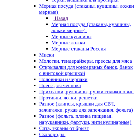
Мерная посуда (стаканы, кувшины, ложки
мерные)
Назад
Мерная посуда (стаканы, кувшины,
ложки мерные)
Мерные кувшины
Мерные ложки
Мерные стаканы Россия
Миски
Молотки, тендерайзеры, прессы для мяса
Открывалки для консервных банок, банок
с винтовой крышкой
Половники и черпаки
Пресс для чеснока
Прихватки, рукавицы, ручки силиконовые
Противни, лотки, решетки
Разное (клипсы, крышки для СВЧ,
зажигалки, рукав для запечкания, фольга)
Разное (фольга, пленка пищевая,
нарукавники, фартуки, нити кулинарные)
Сита, экраны от брызг
Сковороды