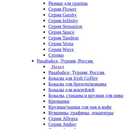
Рюмки для граппы
Серия Flower
Серия Gatsby
Серия Infinity
Серия Sensation
Серия Space
Серия Tandem
Серия Vesta
Серия Wave
Стопки
Pasabahce, Турция, Россия
Назад
Pasabahce, Турция, Россия
Бокалы для Irish Coffee
Бокалы для бренди/коньяка
Бокалы для коктейлей
Бокалы, стаканы и кружки для пива
Креманки
Кружки/чашки для чая и кофе
Кувшины, графины, декантеры
Серия Allegra
Серия Amber