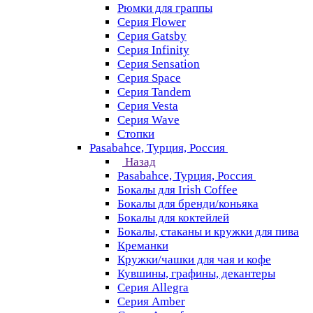
Рюмки для граппы
Серия Flower
Серия Gatsby
Серия Infinity
Серия Sensation
Серия Space
Серия Tandem
Серия Vesta
Серия Wave
Стопки
Pasabahce, Турция, Россия
Назад
Pasabahce, Турция, Россия
Бокалы для Irish Coffee
Бокалы для бренди/коньяка
Бокалы для коктейлей
Бокалы, стаканы и кружки для пива
Креманки
Кружки/чашки для чая и кофе
Кувшины, графины, декантеры
Серия Allegra
Серия Amber