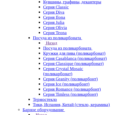
Кувшины, графины, декантеры
Серия Classic
Серия Diva
Серия Ilona
Серия Julia
Серия Olivia
Серия Teona
Посуда из поликарбоната
Назад
Посуда из поликарбоната
Кружки для пива (поликарбонат)
Серия Casablanсa (поликарбонат)
Серия Classique (поликарбонат)
Серия Crystal Mosaic
(поликарбонат)
Серия Granity (поликарбонт)
Серия Ice (поликарбонт)
Серия Romance (поликарбонт)
Серия Timless (поликарбонт)
Термостекло
Тики, Испания, Китай (стекло, керамика)
Барное оборудование
Назад