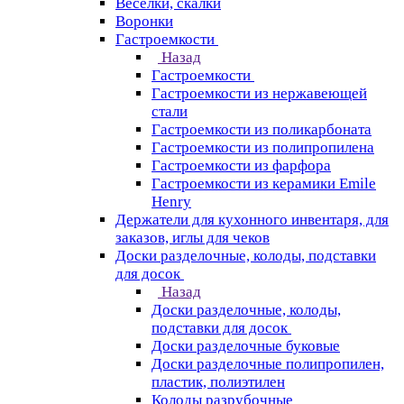
Веселки, скалки
Воронки
Гастроемкости
Назад
Гастроемкости
Гастроемкости из нержавеющей
стали
Гастроемкости из поликарбоната
Гастроемкости из полипропилена
Гастроемкости из фарфора
Гастроемкости из керамики Emile
Henry
Держатели для кухонного инвентаря, для
заказов, иглы для чеков
Доски разделочные, колоды, подставки
для досок
Назад
Доски разделочные, колоды,
подставки для досок
Доски разделочные буковые
Доски разделочные полипропилен,
пластик, полиэтилен
Колоды разрубочные