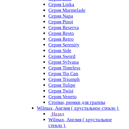
Серия Linka
Серия Marmelade
Серия Napa
Серия Pinot
Серия Reserva
Серия Resto
Серия Retro
Серия Serenity
Серия Side
Серия Sword
Серия Sуlvana
Серия Timeless
Серия Tin Can
Серия Triumph
Серия Tulipe
Серия Twist
Серия Veneto
Стопки, рюмки для граппы
Wilmax, Англия ( хрустальное стекло )
Назад
Wilmax, Англия ( хрустальное
стекло )