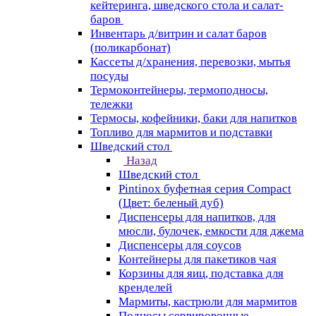
кейтеринга, шведского стола и салат-
баров
Инвентарь д/витрин и салат баров
(поликарбонат)
Кассеты д/хранения, перевозки, мытья
посуды
Термоконтейнеры, термоподносы,
тележки
Термосы, кофейники, баки для напитков
Топливо для мармитов и подставки
Шведский стол
Назад
Шведский стол
Pintinox буфетная серия Compact
(Цвет: беленый дуб)
Диспенсеры для напитков, для
мюсли, булочек, емкости для джема
Диспенсеры для соусов
Контейнеры для пакетиков чая
Корзины для яиц, подставка для
кренделей
Мармиты, кастрюли для мармитов
Подносы сервировочные