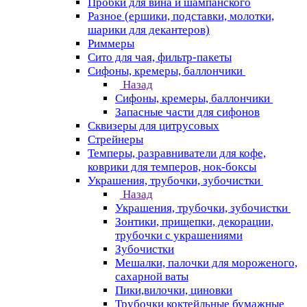
Пробки для вина и шампанского
Разное (ершики, подставки, молотки,
шарики для декантеров)
Риммеры
Сито для чая, фильтр-пакеты
Сифоны, кремеры, баллончики
Назад
Сифоны, кремеры, баллончики
Запасные части для сифонов
Сквизеры для цитрусовых
Стрейнеры
Темперы, разравниватели для кофе,
коврики для темперов, нок-боксы
Украшения, трубочки, зубочистки
Назад
Украшения, трубочки, зубочистки
Зонтики, прищепки, декорации,
трубочки с украшениями
Зубочистки
Мешалки, палочки для мороженого,
сахарной ваты
Пики,вилочки, циновки
Трубочки коктейльные бумажные