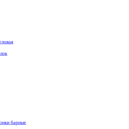
еловая
ылок
вонки барные