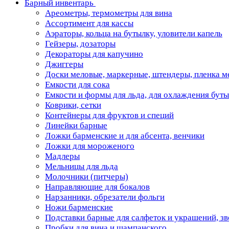
Барный инвентарь
Ареометры, термометры для вина
Ассортимент для кассы
Аэраторы, кольца на бутылку, уловители капель
Гейзеры, дозаторы
Декораторы для капучино
Джиггеры
Доски меловые, маркерные, штендеры, пленка м
Емкости для сока
Емкости и формы для льда, для охлаждения бут
Коврики, сетки
Контейнеры для фруктов и специй
Линейки барные
Ложки барменские и для абсента, венчики
Ложки для мороженого
Мадлеры
Мельницы для льда
Молочники (питчеры)
Направляющие для бокалов
Нарзанники, обрезатели фольги
Ножи барменские
Подставки барные для салфеток и украшений, з
Пробки для вина и шампанского