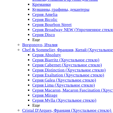
Креманки
Кувшины, графины, декантеры
Серия Amelia
Серия Bicolic
Серия Bourbon Street
Серия Broadway NEW (Упрочненное стекл
Серия Disco
Еще
Borgonovo, Италия
Chef & Sommelier, Франция, Китай (Хрустальное
Серия Absoluty
Серия Biarritz (Хрустальное стекло)
Серия Cabernet (Хрустальное стекло)
Серия Distinction (Хрустальное стекло)
Серия Exaltation (Хрустальное стекло)
Серия Galea (Хрустальное стекло)
Серия Lima (Хрустальное стекло)
Серия Macaron, Macaron Fascination (Хрус
Серия Mirage
Серия Mylla (Хрустальное стекло)
Еще
Cristal D'Arques, Франция (Хрустальное стекло)