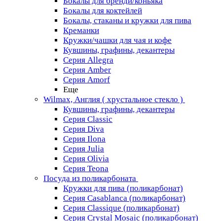
Бокалы для бренди/коньяка
Бокалы для коктейлей
Бокалы, стаканы и кружки для пива
Креманки
Кружки/чашки для чая и кофе
Кувшины, графины, декантеры
Серия Allegra
Серия Amber
Серия Amorf
Еще
Wilmax, Англия ( хрустальное стекло )
Кувшины, графины, декантеры
Серия Classic
Серия Diva
Серия Ilona
Серия Julia
Серия Olivia
Серия Teona
Посуда из поликарбоната
Кружки для пива (поликарбонат)
Серия Casablanсa (поликарбонат)
Серия Classique (поликарбонат)
Серия Crystal Mosaic (поликарбонат)