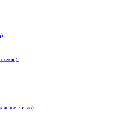
о)
 стекло)
тальное стекло)