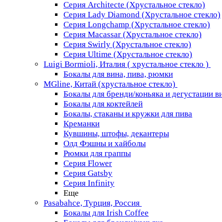
Серия Architecte (Хрустальное стекло)
Серия Lady Diamond (Хрустальное стекло)
Серия Longchamp (Хрустальное стекло)
Серия Macassar (Хрустальное стекло)
Серия Swirly (Хрустальное стекло)
Серия Ultime (Хрустальное стекло)
Luigi Bormioli, Италия ( хрустальное стекло )
Бокалы для вина, пива, рюмки
MGline, Китай (хрустальное стекло)
Бокалы для бренди/коньяка и дегустации в
Бокалы для коктейлей
Бокалы, стаканы и кружки для пива
Креманки
Кувшины, штофы, декантеры
Олд Фэшны и хайболы
Рюмки для граппы
Серия Flower
Серия Gatsby
Серия Infinity
Еще
Pasabahce, Турция, Россия
Бокалы для Irish Coffee