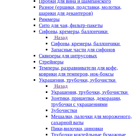
Пробки для вина и шампанского
Разное (ершики, подставки, молотки,
шарики для декантеров)
Риммеры
Сито для чая, фильтр-пакеты
Сифоны, кремеры, баллончики
Назад
Сифоны, кремеры, баллончики
Запасные части для сифонов
Сквизеры для цитрусовых
Стрейнеры
Темперы, разравниватели для кофе,
коврики для темперов, нок-боксы
Украшения, трубочки, зубочистки
Назад
Украшения, трубочки, зубочистки
Зонтики, прищепки, декорации,
трубочки с украшениями
Зубочистки
Мешалки, палочки для мороженого,
сахарной ваты
Пики,вилочки, циновки
Трубочки коктейльные бумажные