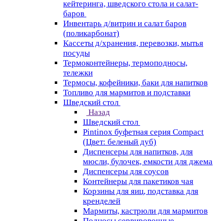
кейтеринга, шведского стола и салат-
баров
Инвентарь д/витрин и салат баров
(поликарбонат)
Кассеты д/хранения, перевозки, мытья
посуды
Термоконтейнеры, термоподносы,
тележки
Термосы, кофейники, баки для напитков
Топливо для мармитов и подставки
Шведский стол
Назад
Шведский стол
Pintinox буфетная серия Compact
(Цвет: беленый дуб)
Диспенсеры для напитков, для
мюсли, булочек, емкости для джема
Диспенсеры для соусов
Контейнеры для пакетиков чая
Корзины для яиц, подставка для
кренделей
Мармиты, кастрюли для мармитов
Подносы сервировочные