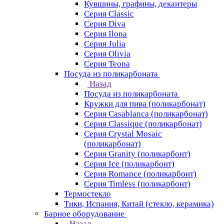
Кувшины, графины, декантеры
Серия Classic
Серия Diva
Серия Ilona
Серия Julia
Серия Olivia
Серия Teona
Посуда из поликарбоната
Назад
Посуда из поликарбоната
Кружки для пива (поликарбонат)
Серия Casablanсa (поликарбонат)
Серия Classique (поликарбонат)
Серия Crystal Mosaic
(поликарбонат)
Серия Granity (поликарбонт)
Серия Ice (поликарбонт)
Серия Romance (поликарбонт)
Серия Timless (поликарбонт)
Термостекло
Тики, Испания, Китай (стекло, керамика)
Барное оборудование
Назад