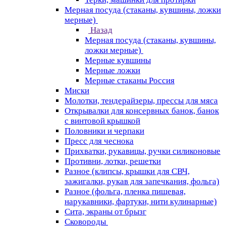
Мерная посуда (стаканы, кувшины, ложки
мерные)
Назад
Мерная посуда (стаканы, кувшины,
ложки мерные)
Мерные кувшины
Мерные ложки
Мерные стаканы Россия
Миски
Молотки, тендерайзеры, прессы для мяса
Открывалки для консервных банок, банок
с винтовой крышкой
Половники и черпаки
Пресс для чеснока
Прихватки, рукавицы, ручки силиконовые
Противни, лотки, решетки
Разное (клипсы, крышки для СВЧ,
зажигалки, рукав для запечкания, фольга)
Разное (фольга, пленка пищевая,
нарукавники, фартуки, нити кулинарные)
Сита, экраны от брызг
Сковороды