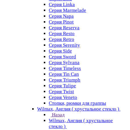
Серия Linka
Серия Marmelade
Серия Napa
Серия Pinot
Серия Reserva
Серия Resto
Серия Retro
Серия Serenity
Серия Side
Серия Sword
Серия Sуlvana
Серия Timeless
Серия Tin Can
Серия Triumph
Серия Tulipe
Серия Twist
Серия Veneto
Стопки, рюмки для граппы
Wilmax, Англия ( хрустальное стекло )
Назад
Wilmax, Англия ( хрустальное
стекло )