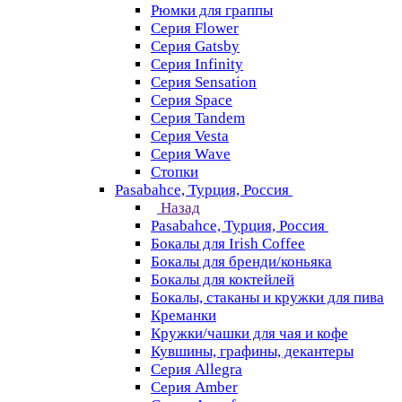
Рюмки для граппы
Серия Flower
Серия Gatsby
Серия Infinity
Серия Sensation
Серия Space
Серия Tandem
Серия Vesta
Серия Wave
Стопки
Pasabahce, Турция, Россия
Назад
Pasabahce, Турция, Россия
Бокалы для Irish Coffee
Бокалы для бренди/коньяка
Бокалы для коктейлей
Бокалы, стаканы и кружки для пива
Креманки
Кружки/чашки для чая и кофе
Кувшины, графины, декантеры
Серия Allegra
Серия Amber