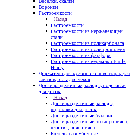
Веселки, скалки
Воронки
Гастроемкости
Назад
Гастроемкости
Гастроемкости из нержавеющей
стали
Гастроемкости из поликарбоната
Гастроемкости из полипропилена
Гастроемкости из фарфора
Гастроемкости из керамики Emile
Henry
Держатели для кухонного инвентаря, для
заказов, иглы для чеков
Доски разделочные, колоды, подставки
для досок
Назад
Доски разделочные, колоды,
подставки для досок
Доски разделочные буковые
Доски разделочные полипропилен,
пластик, полиэтилен
Колоды разрубочные