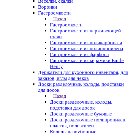
Веселки, скалки
Воронки
Гастроемкости
Назад
Гастроемкости
Гастроемкости из нержавеющей
стали
Гастроемкости из поликарбоната
Гастроемкости из полипропилена
Гастроемкости из фарфора
Гастроемкости из керамики Emile
Henry
Держатели для кухонного инвентаря, для
заказов, иглы для чеков
Доски разделочные, колоды, подставки
для досок
Назад
Доски разделочные, колоды,
подставки для досок
Доски разделочные буковые
Доски разделочные полипропилен,
пластик, полиэтилен
Колоды разрубочные