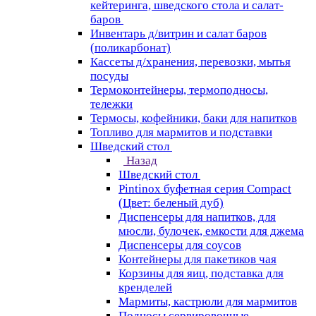
кейтеринга, шведского стола и салат-
баров
Инвентарь д/витрин и салат баров
(поликарбонат)
Кассеты д/хранения, перевозки, мытья
посуды
Термоконтейнеры, термоподносы,
тележки
Термосы, кофейники, баки для напитков
Топливо для мармитов и подставки
Шведский стол
Назад
Шведский стол
Pintinox буфетная серия Compact
(Цвет: беленый дуб)
Диспенсеры для напитков, для
мюсли, булочек, емкости для джема
Диспенсеры для соусов
Контейнеры для пакетиков чая
Корзины для яиц, подставка для
кренделей
Мармиты, кастрюли для мармитов
Подносы сервировочные