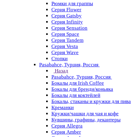
Рюмки для граппы
Серия Flower
Серия Gatsby
Серия Infinity
Серия Sensation
Серия Space
Серия Tandem
Серия Vesta
Серия Wave
Стопки
Pasabahce, Турция, Россия
Назад
Pasabahce, Турция, Россия
Бокалы для Irish Coffee
Бокалы для бренди/коньяка
Бокалы для коктейлей
Бокалы, стаканы и кружки для пива
Креманки
Кружки/чашки для чая и кофе
Кувшины, графины, декантеры
Серия Allegra
Серия Amber