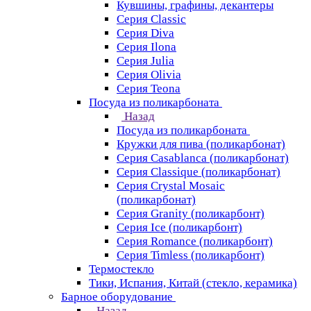
Кувшины, графины, декантеры
Серия Classic
Серия Diva
Серия Ilona
Серия Julia
Серия Olivia
Серия Teona
Посуда из поликарбоната
Назад
Посуда из поликарбоната
Кружки для пива (поликарбонат)
Серия Casablanсa (поликарбонат)
Серия Classique (поликарбонат)
Серия Crystal Mosaic
(поликарбонат)
Серия Granity (поликарбонт)
Серия Ice (поликарбонт)
Серия Romance (поликарбонт)
Серия Timless (поликарбонт)
Термостекло
Тики, Испания, Китай (стекло, керамика)
Барное оборудование
Назад