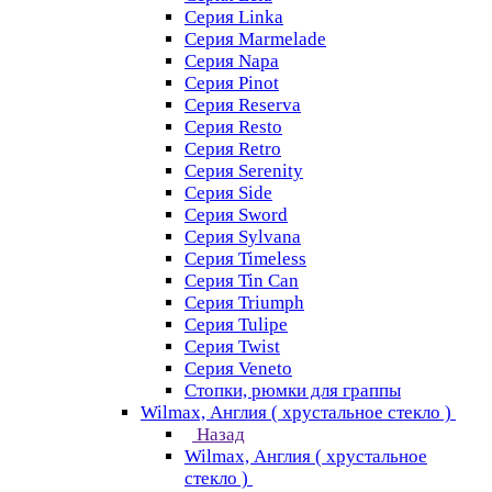
Серия Linka
Серия Marmelade
Серия Napa
Серия Pinot
Серия Reserva
Серия Resto
Серия Retro
Серия Serenity
Серия Side
Серия Sword
Серия Sуlvana
Серия Timeless
Серия Tin Can
Серия Triumph
Серия Tulipe
Серия Twist
Серия Veneto
Стопки, рюмки для граппы
Wilmax, Англия ( хрустальное стекло )
Назад
Wilmax, Англия ( хрустальное
стекло )