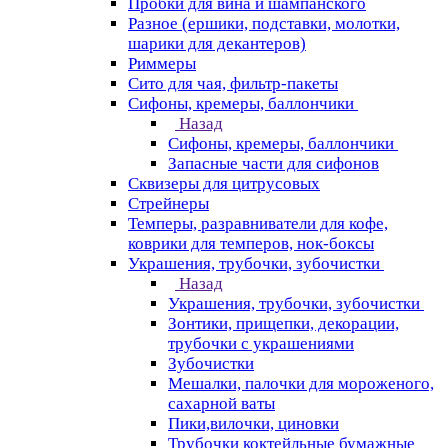
Пробки для вина и шампанского
Разное (ершики, подставки, молотки,
шарики для декантеров)
Риммеры
Сито для чая, фильтр-пакеты
Сифоны, кремеры, баллончики
Назад
Сифоны, кремеры, баллончики
Запасные части для сифонов
Сквизеры для цитрусовых
Стрейнеры
Темперы, разравниватели для кофе,
коврики для темперов, нок-боксы
Украшения, трубочки, зубочистки
Назад
Украшения, трубочки, зубочистки
Зонтики, прищепки, декорации,
трубочки с украшениями
Зубочистки
Мешалки, палочки для мороженого,
сахарной ваты
Пики,вилочки, циновки
Трубочки коктейльные бумажные