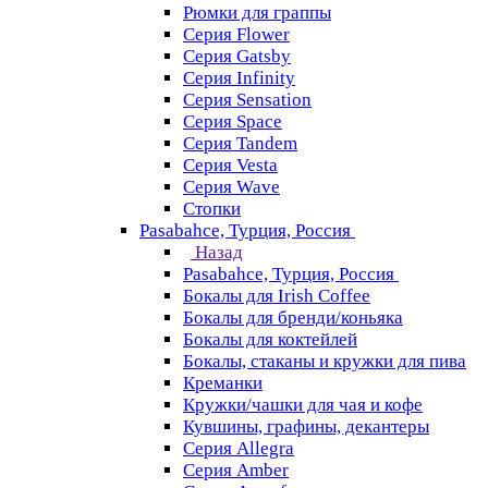
Рюмки для граппы
Серия Flower
Серия Gatsby
Серия Infinity
Серия Sensation
Серия Space
Серия Tandem
Серия Vesta
Серия Wave
Стопки
Pasabahce, Турция, Россия
Назад
Pasabahce, Турция, Россия
Бокалы для Irish Coffee
Бокалы для бренди/коньяка
Бокалы для коктейлей
Бокалы, стаканы и кружки для пива
Креманки
Кружки/чашки для чая и кофе
Кувшины, графины, декантеры
Серия Allegra
Серия Amber