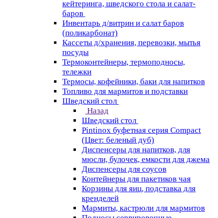
кейтеринга, шведского стола и салат-
баров
Инвентарь д/витрин и салат баров
(поликарбонат)
Кассеты д/хранения, перевозки, мытья
посуды
Термоконтейнеры, термоподносы,
тележки
Термосы, кофейники, баки для напитков
Топливо для мармитов и подставки
Шведский стол
Назад
Шведский стол
Pintinox буфетная серия Compact
(Цвет: беленый дуб)
Диспенсеры для напитков, для
мюсли, булочек, емкости для джема
Диспенсеры для соусов
Контейнеры для пакетиков чая
Корзины для яиц, подставка для
кренделей
Мармиты, кастрюли для мармитов
Подносы сервировочные