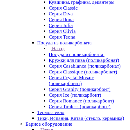
Кувшины, графины, декантеры
Серия Classic
Серия Diva
Серия Ilona
Серия Julia
Серия Olivia
Серия Teona
Посуда из поликарбоната
Назад
Посуда из поликарбоната
Кружки для пива (поликарбонат)
Серия Casablanсa (поликарбонат)
Серия Classique (поликарбонат)
Серия Crystal Mosaic
(поликарбонат)
Серия Granity (поликарбонт)
Серия Ice (поликарбонт)
Серия Romance (поликарбонт)
Серия Timless (поликарбонт)
Термостекло
Тики, Испания, Китай (стекло, керамика)
Барное оборудование
Назад