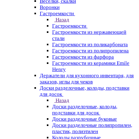
Веселки, скалки
Воронки
Гастроемкости
Назад
Гастроемкости
Гастроемкости из нержавеющей
стали
Гастроемкости из поликарбоната
Гастроемкости из полипропилена
Гастроемкости из фарфора
Гастроемкости из керамики Emile
Henry
Держатели для кухонного инвентаря, для
заказов, иглы для чеков
Доски разделочные, колоды, подставки
для досок
Назад
Доски разделочные, колоды,
подставки для досок
Доски разделочные буковые
Доски разделочные полипропилен,
пластик, полиэтилен
Колоды разрубочные