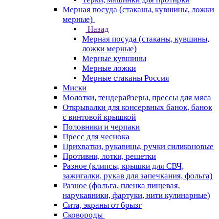
Мерная посуда (стаканы, кувшины, ложки
мерные)
Назад
Мерная посуда (стаканы, кувшины,
ложки мерные)
Мерные кувшины
Мерные ложки
Мерные стаканы Россия
Миски
Молотки, тендерайзеры, прессы для мяса
Открывалки для консервных банок, банок
с винтовой крышкой
Половники и черпаки
Пресс для чеснока
Прихватки, рукавицы, ручки силиконовые
Противни, лотки, решетки
Разное (клипсы, крышки для СВЧ,
зажигалки, рукав для запечкания, фольга)
Разное (фольга, пленка пищевая,
нарукавники, фартуки, нити кулинарные)
Сита, экраны от брызг
Сковороды