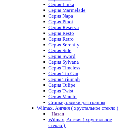
Серия Linka
Серия Marmelade
Серия Napa
Серия Pinot
Серия Reserva
Серия Resto
Серия Retro
Серия Serenity
Серия Side
Серия Sword
Серия Sуlvana
Серия Timeless
Серия Tin Can
Серия Triumph
Серия Tulipe
Серия Twist
Серия Veneto
Стопки, рюмки для граппы
Wilmax, Англия ( хрустальное стекло )
Назад
Wilmax, Англия ( хрустальное
стекло )