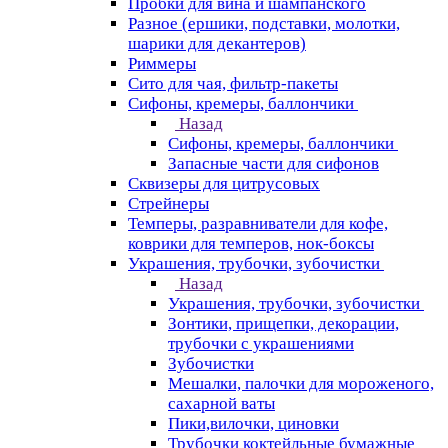
Пробки для вина и шампанского
Разное (ершики, подставки, молотки,
шарики для декантеров)
Риммеры
Сито для чая, фильтр-пакеты
Сифоны, кремеры, баллончики
Назад
Сифоны, кремеры, баллончики
Запасные части для сифонов
Сквизеры для цитрусовых
Стрейнеры
Темперы, разравниватели для кофе,
коврики для темперов, нок-боксы
Украшения, трубочки, зубочистки
Назад
Украшения, трубочки, зубочистки
Зонтики, прищепки, декорации,
трубочки с украшениями
Зубочистки
Мешалки, палочки для мороженого,
сахарной ваты
Пики,вилочки, циновки
Трубочки коктейльные бумажные