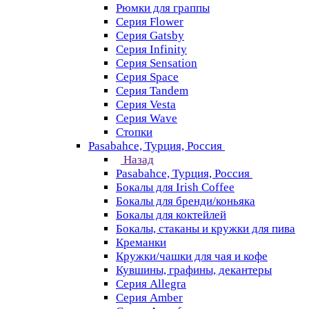
Рюмки для граппы
Серия Flower
Серия Gatsby
Серия Infinity
Серия Sensation
Серия Space
Серия Tandem
Серия Vesta
Серия Wave
Стопки
Pasabahce, Турция, Россия
Назад
Pasabahce, Турция, Россия
Бокалы для Irish Coffee
Бокалы для бренди/коньяка
Бокалы для коктейлей
Бокалы, стаканы и кружки для пива
Креманки
Кружки/чашки для чая и кофе
Кувшины, графины, декантеры
Серия Allegra
Серия Amber