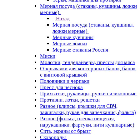
Мерная посуда (стаканы, кувшины, ложки
мерные)
Назад
Мерная посуда (стаканы, кувшины,
ложки мерные)
Мерные кувшины
Мерные ложки
Мерные стаканы Россия
Миски
Молотки, тендерайзеры, прессы для мяса
Открывалки для консервных банок, банок
с винтовой крышкой
Половники и черпаки
Пресс для чеснока
Прихватки, рукавицы, ручки силиконовые
Противни, лотки, решетки
Разное (клипсы, крышки для СВЧ,
зажигалки, рукав для запечкания, фольга)
Разное (фольга, пленка пищевая,
нарукавники, фартуки, нити кулинарные)
Сита, экраны от брызг
Сковороды