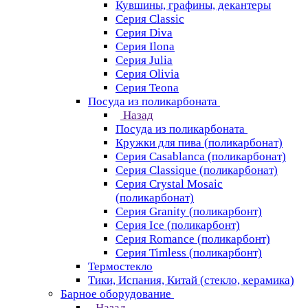
Кувшины, графины, декантеры
Серия Classic
Серия Diva
Серия Ilona
Серия Julia
Серия Olivia
Серия Teona
Посуда из поликарбоната
Назад
Посуда из поликарбоната
Кружки для пива (поликарбонат)
Серия Casablanсa (поликарбонат)
Серия Classique (поликарбонат)
Серия Crystal Mosaic
(поликарбонат)
Серия Granity (поликарбонт)
Серия Ice (поликарбонт)
Серия Romance (поликарбонт)
Серия Timless (поликарбонт)
Термостекло
Тики, Испания, Китай (стекло, керамика)
Барное оборудование
Назад