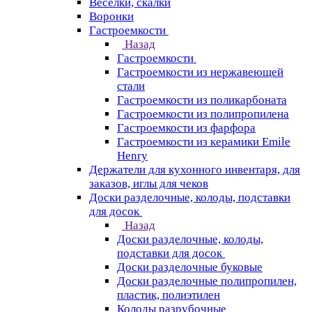
Веселки, скалки
Воронки
Гастроемкости
Назад
Гастроемкости
Гастроемкости из нержавеющей
стали
Гастроемкости из поликарбоната
Гастроемкости из полипропилена
Гастроемкости из фарфора
Гастроемкости из керамики Emile
Henry
Держатели для кухонного инвентаря, для
заказов, иглы для чеков
Доски разделочные, колоды, подставки
для досок
Назад
Доски разделочные, колоды,
подставки для досок
Доски разделочные буковые
Доски разделочные полипропилен,
пластик, полиэтилен
Колоды разрубочные