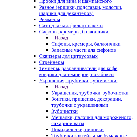
Пробки для вина и шампанского
Разное (ершики, подставки, молотки,
шарики для декантеров)
Риммеры
Сито для чая, фильтр-пакеты
Сифоны, кремеры, баллончики
Назад
Сифоны, кремеры, баллончики
Запасные части для сифонов
Сквизеры для цитрусовых
Стрейнеры
Темперы, разравниватели для кофе,
коврики для темперов, нок-боксы
Украшения, трубочки, зубочистки
Назад
Украшения, трубочки, зубочистки
Зонтики, прищепки, декорации,
трубочки с украшениями
Зубочистки
Мешалки, палочки для мороженого,
сахарной ваты
Пики,вилочки, циновки
Трубочки коктейльные бумажные