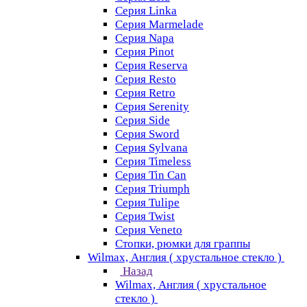
Серия Linka
Серия Marmelade
Серия Napa
Серия Pinot
Серия Reserva
Серия Resto
Серия Retro
Серия Serenity
Серия Side
Серия Sword
Серия Sуlvana
Серия Timeless
Серия Tin Can
Серия Triumph
Серия Tulipe
Серия Twist
Серия Veneto
Стопки, рюмки для граппы
Wilmax, Англия ( хрустальное стекло )
Назад
Wilmax, Англия ( хрустальное
стекло )