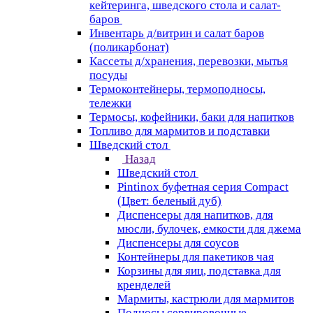
кейтеринга, шведского стола и салат-
баров
Инвентарь д/витрин и салат баров
(поликарбонат)
Кассеты д/хранения, перевозки, мытья
посуды
Термоконтейнеры, термоподносы,
тележки
Термосы, кофейники, баки для напитков
Топливо для мармитов и подставки
Шведский стол
Назад
Шведский стол
Pintinox буфетная серия Compact
(Цвет: беленый дуб)
Диспенсеры для напитков, для
мюсли, булочек, емкости для джема
Диспенсеры для соусов
Контейнеры для пакетиков чая
Корзины для яиц, подставка для
кренделей
Мармиты, кастрюли для мармитов
Подносы сервировочные