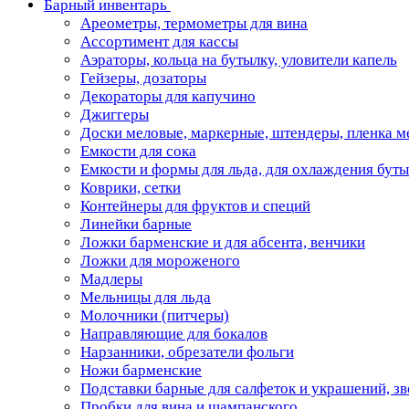
Барный инвентарь
Ареометры, термометры для вина
Ассортимент для кассы
Аэраторы, кольца на бутылку, уловители капель
Гейзеры, дозаторы
Декораторы для капучино
Джиггеры
Доски меловые, маркерные, штендеры, пленка м
Емкости для сока
Емкости и формы для льда, для охлаждения бут
Коврики, сетки
Контейнеры для фруктов и специй
Линейки барные
Ложки барменские и для абсента, венчики
Ложки для мороженого
Мадлеры
Мельницы для льда
Молочники (питчеры)
Направляющие для бокалов
Нарзанники, обрезатели фольги
Ножи барменские
Подставки барные для салфеток и украшений, з
Пробки для вина и шампанского