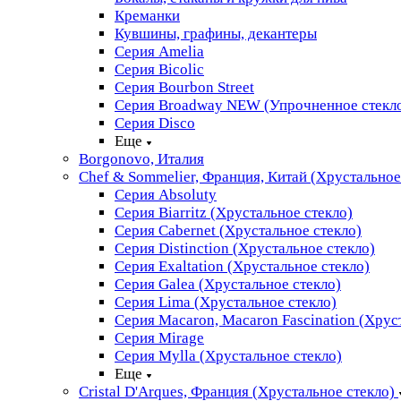
Креманки
Кувшины, графины, декантеры
Серия Amelia
Серия Bicolic
Серия Bourbon Street
Серия Broadway NEW (Упрочненное стекл
Серия Disco
Еще
Borgonovo, Италия
Chef & Sommelier, Франция, Китай (Хрустальное
Серия Absoluty
Серия Biarritz (Хрустальное стекло)
Серия Cabernet (Хрустальное стекло)
Серия Distinction (Хрустальное стекло)
Серия Exaltation (Хрустальное стекло)
Серия Galea (Хрустальное стекло)
Серия Lima (Хрустальное стекло)
Серия Macaron, Macaron Fascination (Хрус
Серия Mirage
Серия Mylla (Хрустальное стекло)
Еще
Cristal D'Arques, Франция (Хрустальное стекло)