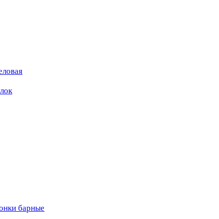
еловая
ылок
вонки барные