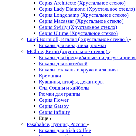
Серия Architecte (Хрустальное стекло)
Серия Lady Diamond (Хрустальное стекло)
Серия Longchamp (Хрустальное стекло)
Серия Macassar (Хрустальное стекло)
Серия Swirly (Хрустальное стекло)
Серия Ultime (Хрустальное стекло)
Luigi Bormioli, Италия ( хрустальное стекло )
Бокалы для вина, пива, рюмки
MGline, Китай (хрустальное стекло)
Бокалы для бренди/коньяка и дегустации в
Бокалы для коктейлей
Бокалы, стаканы и кружки для пива
Креманки
Кувшины, штофы, декантеры
Олд Фэшны и хайболы
Рюмки для граппы
Серия Flower
Серия Gatsby
Серия Infinity
Еще
Pasabahce, Турция, Россия
Бокалы для Irish Coffee