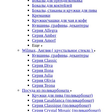
Бокалы для бренди/коньяка
Бокалы для коктейлей
Бокалы, стаканы и кружки для пива
Креманки
Кружки/чашки для чая и кофе
Кувшины, графины, декантеры
Серия Allegra
Серия Amber
Серия Amorf
Еще
Wilmax, Англия ( хрустальное стекло )
Кувшины, графины, декантеры
Серия Classic
Серия Diva
Серия Ilona
Серия Julia
Серия Olivia
Серия Teona
Посуда из поликарбоната
Кружки для пива (поликарбонат)
Серия Casablanсa (поликарбонат)
Серия Classique (поликарбонат)
Серия Crystal Mosaic (поликарбонат)