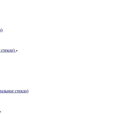
о)
 стекло)
тальное стекло)