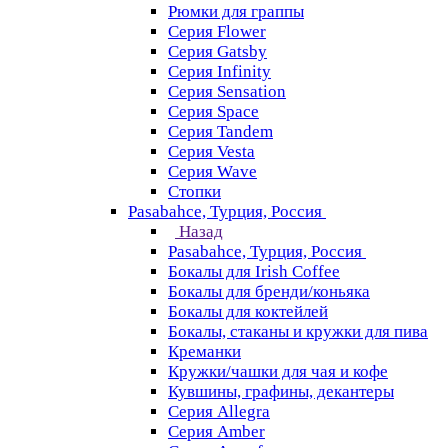
Рюмки для граппы
Серия Flower
Серия Gatsby
Серия Infinity
Серия Sensation
Серия Space
Серия Tandem
Серия Vesta
Серия Wave
Стопки
Pasabahce, Турция, Россия
Назад
Pasabahce, Турция, Россия
Бокалы для Irish Coffee
Бокалы для бренди/коньяка
Бокалы для коктейлей
Бокалы, стаканы и кружки для пива
Креманки
Кружки/чашки для чая и кофе
Кувшины, графины, декантеры
Серия Allegra
Серия Amber