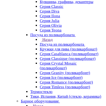
Кувшины, графины, декантеры
Серия Classic
Серия Diva
Серия Ilona
Серия Julia
Серия Olivia
Серия Teona
Посуда из поликарбоната
Назад
Посуда из поликарбоната
Кружки для пива (поликарбонат)
Серия Casablanсa (поликарбонат)
Серия Classique (поликарбонат)
Серия Crystal Mosaic
(поликарбонат)
Серия Granity (поликарбонт)
Серия Ice (поликарбонт)
Серия Romance (поликарбонт)
Серия Timless (поликарбонт)
Термостекло
Тики, Испания, Китай (стекло, керамика)
Барное оборудование
Назад