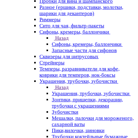
Пробки для вина и шампанского
Разное (ершики, подставки, молотки,
шарики для декантеров)
Риммеры
Сито для чая, фильтр-пакеты
Сифоны, кремеры, баллончики
Назад
Сифоны, кремеры, баллончики
Запасные части для сифонов
Сквизеры для цитрусовых
Стрейнеры
Темперы, разравниватели для кофе,
коврики для темперов, нок-боксы
Украшения, трубочки, зубочистки
Назад
Украшения, трубочки, зубочистки
Зонтики, прищепки, декорации,
трубочки с украшениями
Зубочистки
Мешалки, палочки для мороженого,
сахарной ваты
Пики,вилочки, циновки
Трубочки коктейльные бумажные