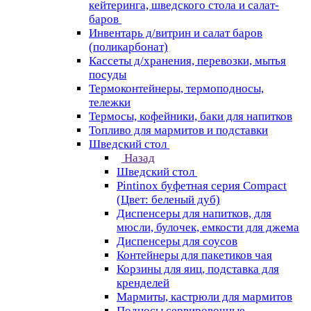
кейтеринга, шведского стола и салат-
баров
Инвентарь д/витрин и салат баров
(поликарбонат)
Кассеты д/хранения, перевозки, мытья
посуды
Термоконтейнеры, термоподносы,
тележки
Термосы, кофейники, баки для напитков
Топливо для мармитов и подставки
Шведский стол
Назад
Шведский стол
Pintinox буфетная серия Compact
(Цвет: беленый дуб)
Диспенсеры для напитков, для
мюсли, булочек, емкости для джема
Диспенсеры для соусов
Контейнеры для пакетиков чая
Корзины для яиц, подставка для
кренделей
Мармиты, кастрюли для мармитов
Подносы сервировочные