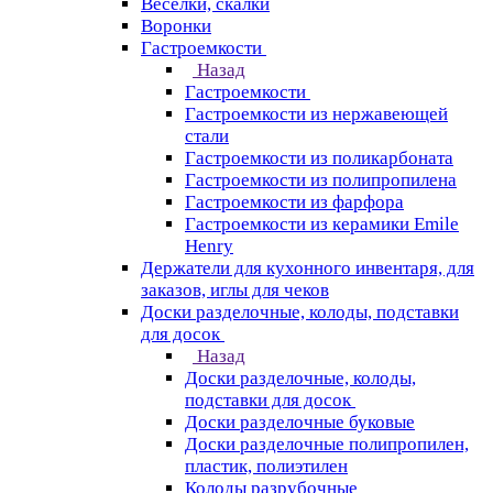
Веселки, скалки
Воронки
Гастроемкости
Назад
Гастроемкости
Гастроемкости из нержавеющей
стали
Гастроемкости из поликарбоната
Гастроемкости из полипропилена
Гастроемкости из фарфора
Гастроемкости из керамики Emile
Henry
Держатели для кухонного инвентаря, для
заказов, иглы для чеков
Доски разделочные, колоды, подставки
для досок
Назад
Доски разделочные, колоды,
подставки для досок
Доски разделочные буковые
Доски разделочные полипропилен,
пластик, полиэтилен
Колоды разрубочные