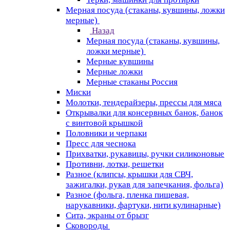
Мерная посуда (стаканы, кувшины, ложки
мерные)
Назад
Мерная посуда (стаканы, кувшины,
ложки мерные)
Мерные кувшины
Мерные ложки
Мерные стаканы Россия
Миски
Молотки, тендерайзеры, прессы для мяса
Открывалки для консервных банок, банок
с винтовой крышкой
Половники и черпаки
Пресс для чеснока
Прихватки, рукавицы, ручки силиконовые
Противни, лотки, решетки
Разное (клипсы, крышки для СВЧ,
зажигалки, рукав для запечкания, фольга)
Разное (фольга, пленка пищевая,
нарукавники, фартуки, нити кулинарные)
Сита, экраны от брызг
Сковороды