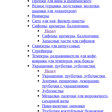
Пробки для вина и шампанского
Разное (ершики, подставки, молотки,
шарики для декантеров)
Риммеры
Сито для чая, фильтр-пакеты
Сифоны, кремеры, баллончики
Назад
Сифоны, кремеры, баллончики
Запасные части для сифонов
Сквизеры для цитрусовых
Стрейнеры
Темперы, разравниватели для кофе,
коврики для темперов, нок-боксы
Украшения, трубочки, зубочистки
Назад
Украшения, трубочки, зубочистки
Зонтики, прищепки, декорации,
трубочки с украшениями
Зубочистки
Мешалки, палочки для мороженого,
сахарной ваты
Пики,вилочки, циновки
Трубочки коктейльные бумажные