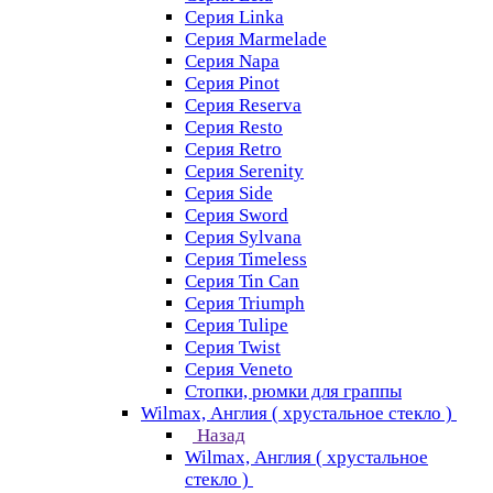
Серия Linka
Серия Marmelade
Серия Napa
Серия Pinot
Серия Reserva
Серия Resto
Серия Retro
Серия Serenity
Серия Side
Серия Sword
Серия Sуlvana
Серия Timeless
Серия Tin Can
Серия Triumph
Серия Tulipe
Серия Twist
Серия Veneto
Стопки, рюмки для граппы
Wilmax, Англия ( хрустальное стекло )
Назад
Wilmax, Англия ( хрустальное
стекло )