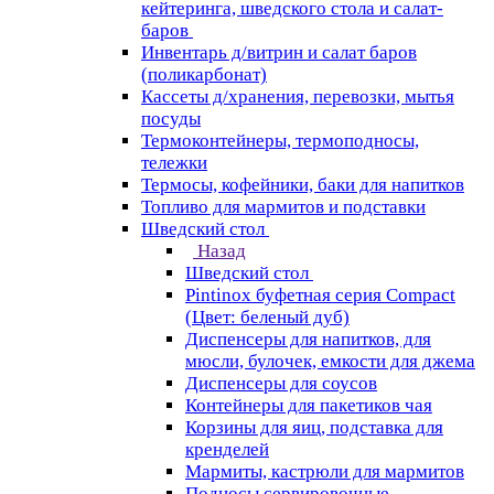
кейтеринга, шведского стола и салат-
баров
Инвентарь д/витрин и салат баров
(поликарбонат)
Кассеты д/хранения, перевозки, мытья
посуды
Термоконтейнеры, термоподносы,
тележки
Термосы, кофейники, баки для напитков
Топливо для мармитов и подставки
Шведский стол
Назад
Шведский стол
Pintinox буфетная серия Compact
(Цвет: беленый дуб)
Диспенсеры для напитков, для
мюсли, булочек, емкости для джема
Диспенсеры для соусов
Контейнеры для пакетиков чая
Корзины для яиц, подставка для
кренделей
Мармиты, кастрюли для мармитов
Подносы сервировочные