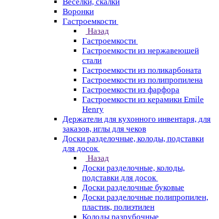
Веселки, скалки
Воронки
Гастроемкости
Назад
Гастроемкости
Гастроемкости из нержавеющей
стали
Гастроемкости из поликарбоната
Гастроемкости из полипропилена
Гастроемкости из фарфора
Гастроемкости из керамики Emile
Henry
Держатели для кухонного инвентаря, для
заказов, иглы для чеков
Доски разделочные, колоды, подставки
для досок
Назад
Доски разделочные, колоды,
подставки для досок
Доски разделочные буковые
Доски разделочные полипропилен,
пластик, полиэтилен
Колоды разрубочные