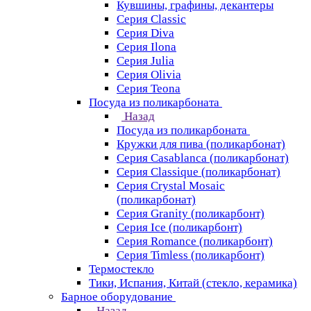
Кувшины, графины, декантеры
Серия Classic
Серия Diva
Серия Ilona
Серия Julia
Серия Olivia
Серия Teona
Посуда из поликарбоната
Назад
Посуда из поликарбоната
Кружки для пива (поликарбонат)
Серия Casablanсa (поликарбонат)
Серия Classique (поликарбонат)
Серия Crystal Mosaic
(поликарбонат)
Серия Granity (поликарбонт)
Серия Ice (поликарбонт)
Серия Romance (поликарбонт)
Серия Timless (поликарбонт)
Термостекло
Тики, Испания, Китай (стекло, керамика)
Барное оборудование
Назад