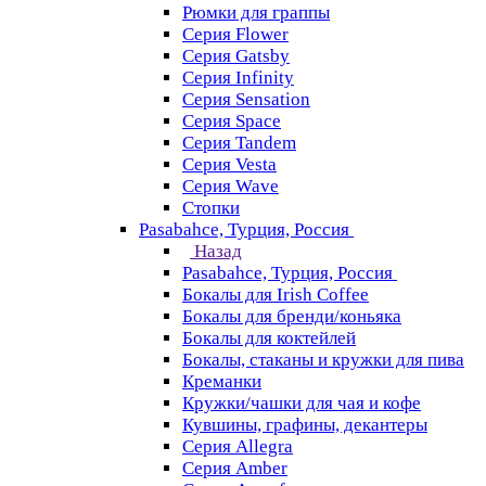
Рюмки для граппы
Серия Flower
Серия Gatsby
Серия Infinity
Серия Sensation
Серия Space
Серия Tandem
Серия Vesta
Серия Wave
Стопки
Pasabahce, Турция, Россия
Назад
Pasabahce, Турция, Россия
Бокалы для Irish Coffee
Бокалы для бренди/коньяка
Бокалы для коктейлей
Бокалы, стаканы и кружки для пива
Креманки
Кружки/чашки для чая и кофе
Кувшины, графины, декантеры
Серия Allegra
Серия Amber