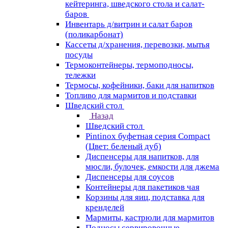
кейтеринга, шведского стола и салат-
баров
Инвентарь д/витрин и салат баров
(поликарбонат)
Кассеты д/хранения, перевозки, мытья
посуды
Термоконтейнеры, термоподносы,
тележки
Термосы, кофейники, баки для напитков
Топливо для мармитов и подставки
Шведский стол
Назад
Шведский стол
Pintinox буфетная серия Compact
(Цвет: беленый дуб)
Диспенсеры для напитков, для
мюсли, булочек, емкости для джема
Диспенсеры для соусов
Контейнеры для пакетиков чая
Корзины для яиц, подставка для
кренделей
Мармиты, кастрюли для мармитов
Подносы сервировочные