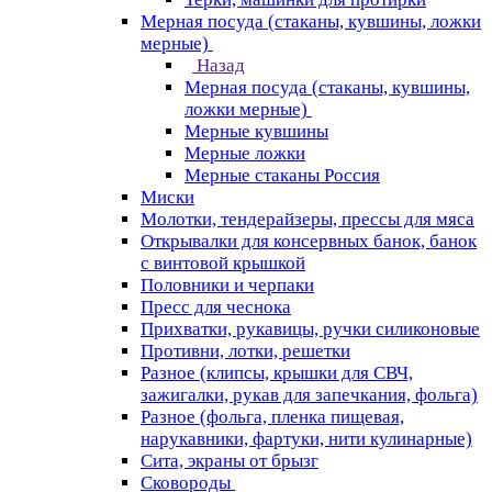
Мерная посуда (стаканы, кувшины, ложки
мерные)
Назад
Мерная посуда (стаканы, кувшины,
ложки мерные)
Мерные кувшины
Мерные ложки
Мерные стаканы Россия
Миски
Молотки, тендерайзеры, прессы для мяса
Открывалки для консервных банок, банок
с винтовой крышкой
Половники и черпаки
Пресс для чеснока
Прихватки, рукавицы, ручки силиконовые
Противни, лотки, решетки
Разное (клипсы, крышки для СВЧ,
зажигалки, рукав для запечкания, фольга)
Разное (фольга, пленка пищевая,
нарукавники, фартуки, нити кулинарные)
Сита, экраны от брызг
Сковороды