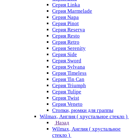
Серия Linka
Серия Marmelade
Серия Napa
Серия Pinot
Серия Reserva
Серия Resto
Серия Retro
Серия Serenity
Серия Side
Серия Sword
Серия Sуlvana
Серия Timeless
Серия Tin Can
Серия Triumph
Серия Tulipe
Серия Twist
Серия Veneto
Стопки, рюмки для граппы
Wilmax, Англия ( хрустальное стекло )
Назад
Wilmax, Англия ( хрустальное
стекло )