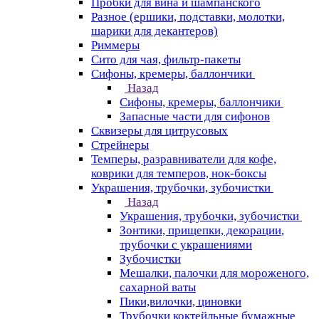
Пробки для вина и шампанского
Разное (ершики, подставки, молотки,
шарики для декантеров)
Риммеры
Сито для чая, фильтр-пакеты
Сифоны, кремеры, баллончики
Назад
Сифоны, кремеры, баллончики
Запасные части для сифонов
Сквизеры для цитрусовых
Стрейнеры
Темперы, разравниватели для кофе,
коврики для темперов, нок-боксы
Украшения, трубочки, зубочистки
Назад
Украшения, трубочки, зубочистки
Зонтики, прищепки, декорации,
трубочки с украшениями
Зубочистки
Мешалки, палочки для мороженого,
сахарной ваты
Пики,вилочки, циновки
Трубочки коктейльные бумажные