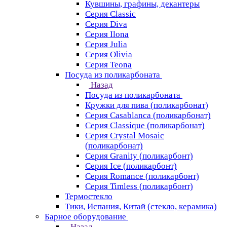
Кувшины, графины, декантеры
Серия Classic
Серия Diva
Серия Ilona
Серия Julia
Серия Olivia
Серия Teona
Посуда из поликарбоната
Назад
Посуда из поликарбоната
Кружки для пива (поликарбонат)
Серия Casablanсa (поликарбонат)
Серия Classique (поликарбонат)
Серия Crystal Mosaic
(поликарбонат)
Серия Granity (поликарбонт)
Серия Ice (поликарбонт)
Серия Romance (поликарбонт)
Серия Timless (поликарбонт)
Термостекло
Тики, Испания, Китай (стекло, керамика)
Барное оборудование
Назад