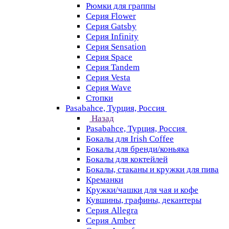
Рюмки для граппы
Серия Flower
Серия Gatsby
Серия Infinity
Серия Sensation
Серия Space
Серия Tandem
Серия Vesta
Серия Wave
Стопки
Pasabahce, Турция, Россия
Назад
Pasabahce, Турция, Россия
Бокалы для Irish Coffee
Бокалы для бренди/коньяка
Бокалы для коктейлей
Бокалы, стаканы и кружки для пива
Креманки
Кружки/чашки для чая и кофе
Кувшины, графины, декантеры
Серия Allegra
Серия Amber