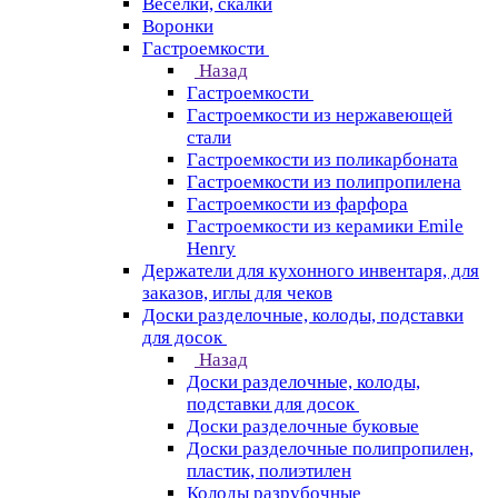
Веселки, скалки
Воронки
Гастроемкости
Назад
Гастроемкости
Гастроемкости из нержавеющей
стали
Гастроемкости из поликарбоната
Гастроемкости из полипропилена
Гастроемкости из фарфора
Гастроемкости из керамики Emile
Henry
Держатели для кухонного инвентаря, для
заказов, иглы для чеков
Доски разделочные, колоды, подставки
для досок
Назад
Доски разделочные, колоды,
подставки для досок
Доски разделочные буковые
Доски разделочные полипропилен,
пластик, полиэтилен
Колоды разрубочные