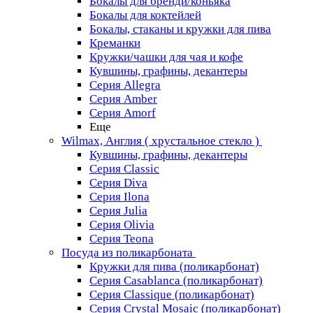
Бокалы для бренди/коньяка
Бокалы для коктейлей
Бокалы, стаканы и кружки для пива
Креманки
Кружки/чашки для чая и кофе
Кувшины, графины, декантеры
Серия Allegra
Серия Amber
Серия Amorf
Еще
Wilmax, Англия ( хрустальное стекло )
Кувшины, графины, декантеры
Серия Classic
Серия Diva
Серия Ilona
Серия Julia
Серия Olivia
Серия Teona
Посуда из поликарбоната
Кружки для пива (поликарбонат)
Серия Casablanсa (поликарбонат)
Серия Classique (поликарбонат)
Серия Crystal Mosaic (поликарбонат)