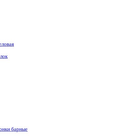
еловая
ылок
вонки барные