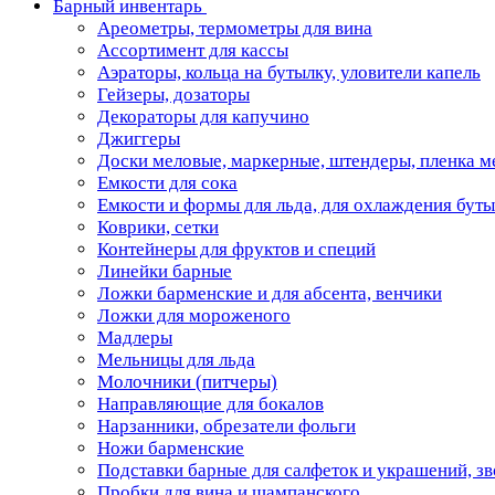
Барный инвентарь
Ареометры, термометры для вина
Ассортимент для кассы
Аэраторы, кольца на бутылку, уловители капель
Гейзеры, дозаторы
Декораторы для капучино
Джиггеры
Доски меловые, маркерные, штендеры, пленка м
Емкости для сока
Емкости и формы для льда, для охлаждения бут
Коврики, сетки
Контейнеры для фруктов и специй
Линейки барные
Ложки барменские и для абсента, венчики
Ложки для мороженого
Мадлеры
Мельницы для льда
Молочники (питчеры)
Направляющие для бокалов
Нарзанники, обрезатели фольги
Ножи барменские
Подставки барные для салфеток и украшений, з
Пробки для вина и шампанского