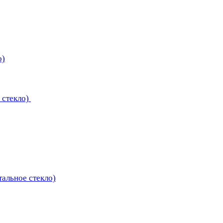
о)
 стекло)
тальное стекло)