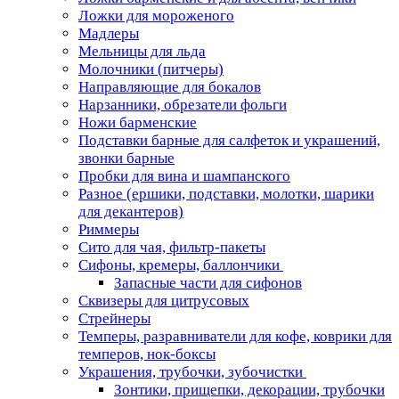
Ложки для мороженого
Мадлеры
Мельницы для льда
Молочники (питчеры)
Направляющие для бокалов
Нарзанники, обрезатели фольги
Ножи барменские
Подставки барные для салфеток и украшений,
звонки барные
Пробки для вина и шампанского
Разное (ершики, подставки, молотки, шарики
для декантеров)
Риммеры
Сито для чая, фильтр-пакеты
Сифоны, кремеры, баллончики
Запасные части для сифонов
Сквизеры для цитрусовых
Стрейнеры
Темперы, разравниватели для кофе, коврики для
темперов, нок-боксы
Украшения, трубочки, зубочистки
Зонтики, прищепки, декорации, трубочки