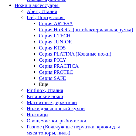
Ножи и аксессуары
Abert, Италия
Icel, Португалия
Серия ARTESA
Серия HoReCa (антибактериальная ручка)
Серия I-TECH
Серия JUNIOR
Серия KIDS
Серия PLATINA (Кованые ножи)
Серия POLY
Серия PRACTICA
Серия PROTEC
Серия SAFE
Еще
Pintinox, Италия
Китайские ножи
Магнитные держатели
Ножи для японской кухни
Ножницы
Овощечистки, рыбочистки
Разное (Кольчужные перчатки, крюки для
мяса,топоры, пилы)