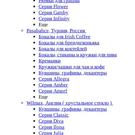
Рюмки для граппы
Серия Flower
Серия Gatsby
Серия Infinity
Еще
Pasabahce, Турция, Россия
Бокалы для Irish Coffee
Бокалы для бренди/коньяка
Бокалы для коктейлей
Бокалы, стаканы и кружки для пива
Креманки
Кружки/чашки для чая и кофе
Кувшины, графины, декантеры
Серия Allegra
Серия Amber
Серия Amorf
Еще
Wilmax, Англия ( хрустальное стекло )
Кувшины, графины, декантеры
Серия Classic
Серия Diva
Серия Ilona
Серия Julia