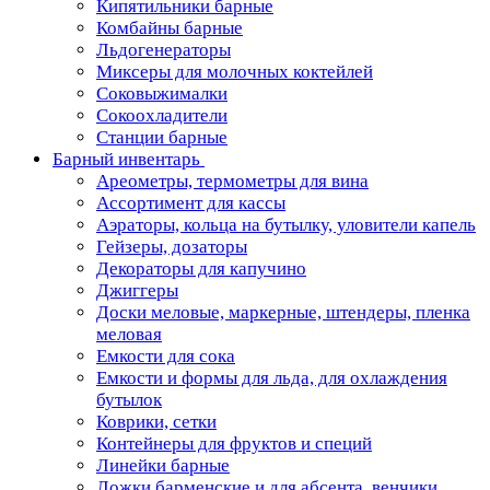
Кипятильники барные
Комбайны барные
Льдогенераторы
Миксеры для молочных коктейлей
Соковыжималки
Сокоохладители
Станции барные
Барный инвентарь
Ареометры, термометры для вина
Ассортимент для кассы
Аэраторы, кольца на бутылку, уловители капель
Гейзеры, дозаторы
Декораторы для капучино
Джиггеры
Доски меловые, маркерные, штендеры, пленка
меловая
Емкости для сока
Емкости и формы для льда, для охлаждения
бутылок
Коврики, сетки
Контейнеры для фруктов и специй
Линейки барные
Ложки барменские и для абсента, венчики