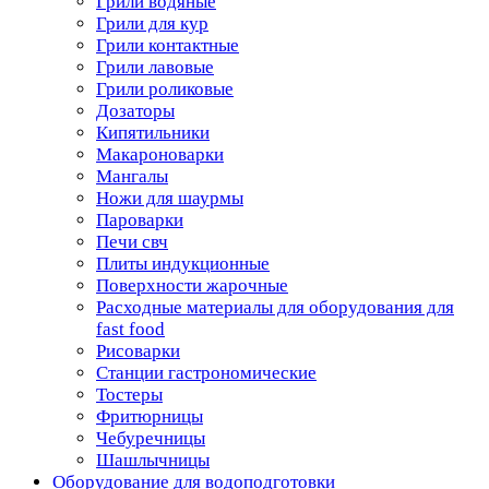
Грили водяные
Грили для кур
Грили контактные
Грили лавовые
Грили роликовые
Дозаторы
Кипятильники
Макароноварки
Мангалы
Ножи для шаурмы
Пароварки
Печи свч
Плиты индукционные
Поверхности жарочные
Расходные материалы для оборудования для
fast food
Рисоварки
Станции гастрономические
Тостеры
Фритюрницы
Чебуречницы
Шашлычницы
Оборудование для водоподготовки