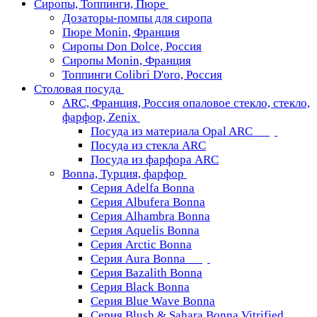
Сиропы, Топпинги, Пюре
Дозаторы-помпы для сиропа
Пюре Monin, Франция
Сиропы Don Dolce, Россия
Сиропы Monin, Франция
Топпинги Colibri D'oro, Россия
Столовая посуда
ARC, Франция, Россия опаловое стекло, стекло,
фарфор, Zenix
Посуда из материала Opal ARC
Посуда из стекла ARC
Посуда из фарфора ARC
Bonna, Турция, фарфор
Серия Adelfa Bonna
Серия Albufera Bonna
Серия Alhambra Bonna
Серия Aquelis Bonna
Серия Arctic Bonna
Серия Aura Bonna
Серия Bazalith Bonna
Серия Black Bonna
Серия Blue Wave Bonna
Серия Blush & Sahara Bonna Vitrified