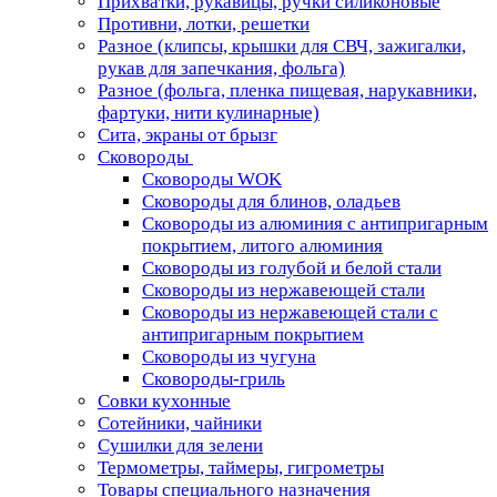
Прихватки, рукавицы, ручки силиконовые
Противни, лотки, решетки
Разное (клипсы, крышки для СВЧ, зажигалки,
рукав для запечкания, фольга)
Разное (фольга, пленка пищевая, нарукавники,
фартуки, нити кулинарные)
Сита, экраны от брызг
Сковороды
Сковороды WOK
Сковороды для блинов, оладьев
Сковороды из алюминия с антипригарным
покрытием, литого алюминия
Сковороды из голубой и белой стали
Сковороды из нержавеющей стали
Сковороды из нержавеющей стали с
антипригарным покрытием
Сковороды из чугуна
Сковороды-гриль
Совки кухонные
Сотейники, чайники
Сушилки для зелени
Термометры, таймеры, гигрометры
Товары специального назначения