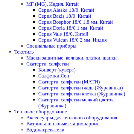
МГ (MG), Индия, Китай
Серия Alaska 18/0, Китай
Серия Bazis 18/0, Китай
Серия Bosphor 18/0 1,8 мм, Китай
Серия Doria 18/0 1 мм, Китай
Серия Vals 18/0, Китай
Серия Vulcan 18/0 2 мм, Индия
Специальные приборы
Текстиль
Маски защитные, колпаки, платки, шапки
Скатерти, салфетки
Конверт (куверт)
Салфетки Лен
Скатерти, салфетки (МАТИ)
Скатерти, салфетки гладь (Журавинка)
Скатерти, салфетки клетка (Журавинка)
Скатерти, салфетки мелкий цветок
(Журавинка)
Тепловое оборудование
Аксессуары для теплового оборудования
Витрины тепловые стационарные
Водонагреватели