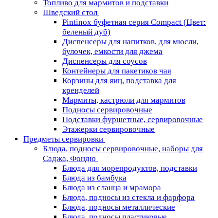
Топливо для мармитов и подставки
Шведский стол
Pintinox буфетная серия Compact (Цвет:
беленый дуб)
Диспенсеры для напитков, для мюсли,
булочек, емкости для джема
Диспенсеры для соусов
Контейнеры для пакетиков чая
Корзины для яиц, подставка для
кренделей
Мармиты, кастрюли для мармитов
Подносы сервировочные
Подставки фуршетные, сервировочные
Этажерки сервировочные
Предметы сервировки
Блюда, подносы сервировочные, наборы для
Саджа, Фондю
Блюда для морепродуктов, подставки
Блюда из бамбука
Блюда из сланца и мрамора
Блюда, подносы из стекла и фарфора
Блюда, подносы металлические
Блюда, подносы пластиковые