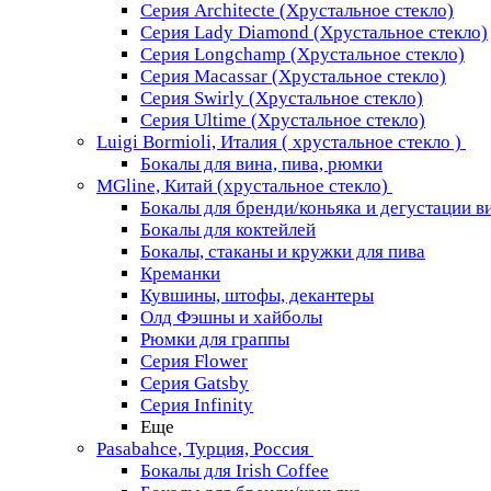
Серия Architecte (Хрустальное стекло)
Серия Lady Diamond (Хрустальное стекло)
Серия Longchamp (Хрустальное стекло)
Серия Macassar (Хрустальное стекло)
Серия Swirly (Хрустальное стекло)
Серия Ultime (Хрустальное стекло)
Luigi Bormioli, Италия ( хрустальное стекло )
Бокалы для вина, пива, рюмки
MGline, Китай (хрустальное стекло)
Бокалы для бренди/коньяка и дегустации в
Бокалы для коктейлей
Бокалы, стаканы и кружки для пива
Креманки
Кувшины, штофы, декантеры
Олд Фэшны и хайболы
Рюмки для граппы
Серия Flower
Серия Gatsby
Серия Infinity
Еще
Pasabahce, Турция, Россия
Бокалы для Irish Coffee