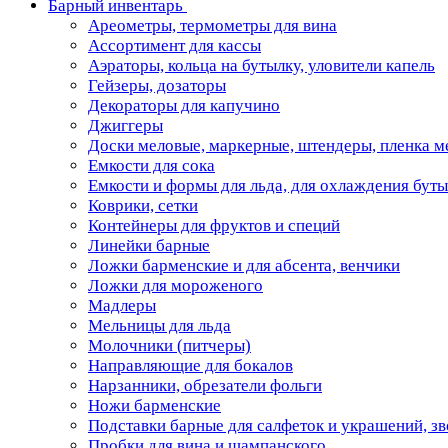
Барный инвентарь
Ареометры, термометры для вина
Ассортимент для кассы
Аэраторы, кольца на бутылку, уловители капель
Гейзеры, дозаторы
Декораторы для капучино
Джиггеры
Доски меловые, маркерные, штендеры, пленка м
Емкости для сока
Емкости и формы для льда, для охлаждения бут
Коврики, сетки
Контейнеры для фруктов и специй
Линейки барные
Ложки барменские и для абсента, венчики
Ложки для мороженого
Мадлеры
Мельницы для льда
Молочники (питчеры)
Направляющие для бокалов
Нарзанники, обрезатели фольги
Ножи барменские
Подставки барные для салфеток и украшений, з
Пробки для вина и шампанского