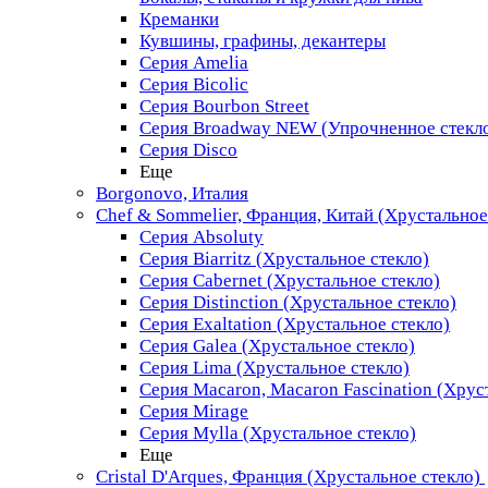
Креманки
Кувшины, графины, декантеры
Серия Amelia
Серия Bicolic
Серия Bourbon Street
Серия Broadway NEW (Упрочненное стекл
Серия Disco
Еще
Borgonovo, Италия
Chef & Sommelier, Франция, Китай (Хрустальное
Серия Absoluty
Серия Biarritz (Хрустальное стекло)
Серия Cabernet (Хрустальное стекло)
Серия Distinction (Хрустальное стекло)
Серия Exaltation (Хрустальное стекло)
Серия Galea (Хрустальное стекло)
Серия Lima (Хрустальное стекло)
Серия Macaron, Macaron Fascination (Хрус
Серия Mirage
Серия Mylla (Хрустальное стекло)
Еще
Cristal D'Arques, Франция (Хрустальное стекло)