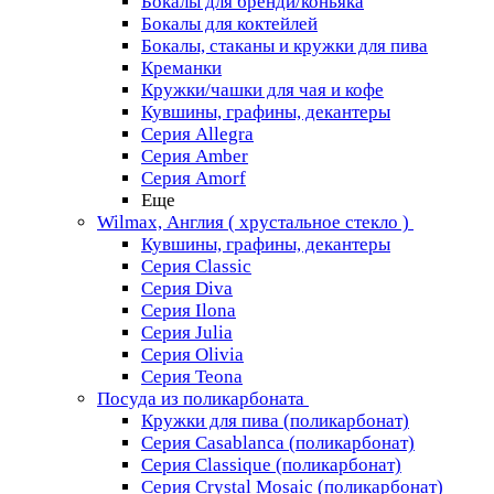
Бокалы для бренди/коньяка
Бокалы для коктейлей
Бокалы, стаканы и кружки для пива
Креманки
Кружки/чашки для чая и кофе
Кувшины, графины, декантеры
Серия Allegra
Серия Amber
Серия Amorf
Еще
Wilmax, Англия ( хрустальное стекло )
Кувшины, графины, декантеры
Серия Classic
Серия Diva
Серия Ilona
Серия Julia
Серия Olivia
Серия Teona
Посуда из поликарбоната
Кружки для пива (поликарбонат)
Серия Casablanсa (поликарбонат)
Серия Classique (поликарбонат)
Серия Crystal Mosaic (поликарбонат)