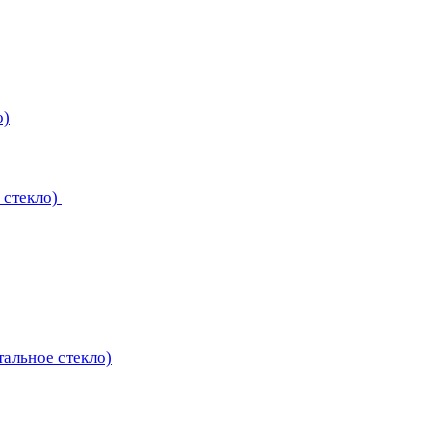
о)
 стекло)
тальное стекло)