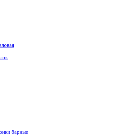
еловая
ылок
вонки барные