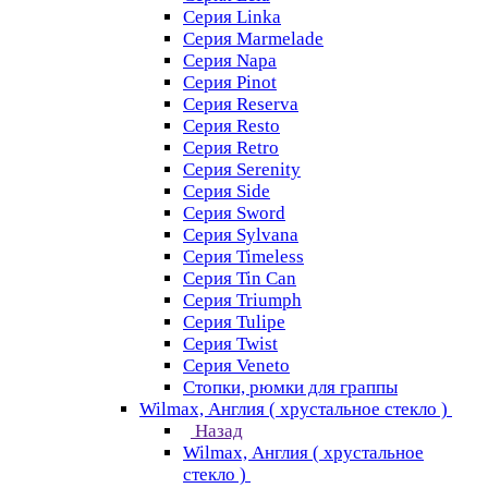
Серия Linka
Серия Marmelade
Серия Napa
Серия Pinot
Серия Reserva
Серия Resto
Серия Retro
Серия Serenity
Серия Side
Серия Sword
Серия Sуlvana
Серия Timeless
Серия Tin Can
Серия Triumph
Серия Tulipe
Серия Twist
Серия Veneto
Стопки, рюмки для граппы
Wilmax, Англия ( хрустальное стекло )
Назад
Wilmax, Англия ( хрустальное
стекло )