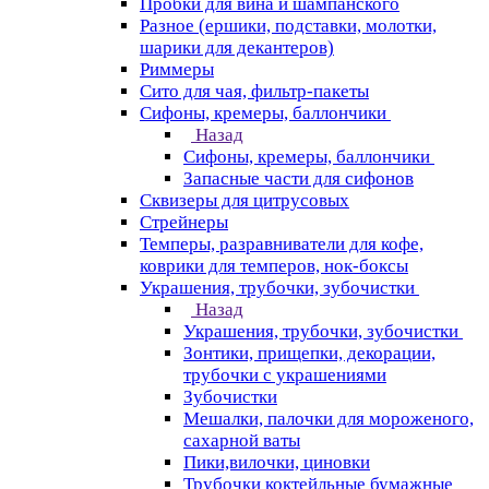
Пробки для вина и шампанского
Разное (ершики, подставки, молотки,
шарики для декантеров)
Риммеры
Сито для чая, фильтр-пакеты
Сифоны, кремеры, баллончики
Назад
Сифоны, кремеры, баллончики
Запасные части для сифонов
Сквизеры для цитрусовых
Стрейнеры
Темперы, разравниватели для кофе,
коврики для темперов, нок-боксы
Украшения, трубочки, зубочистки
Назад
Украшения, трубочки, зубочистки
Зонтики, прищепки, декорации,
трубочки с украшениями
Зубочистки
Мешалки, палочки для мороженого,
сахарной ваты
Пики,вилочки, циновки
Трубочки коктейльные бумажные