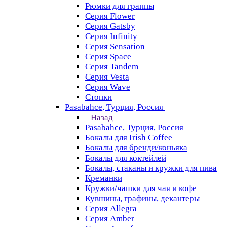
Рюмки для граппы
Серия Flower
Серия Gatsby
Серия Infinity
Серия Sensation
Серия Space
Серия Tandem
Серия Vesta
Серия Wave
Стопки
Pasabahce, Турция, Россия
Назад
Pasabahce, Турция, Россия
Бокалы для Irish Coffee
Бокалы для бренди/коньяка
Бокалы для коктейлей
Бокалы, стаканы и кружки для пива
Креманки
Кружки/чашки для чая и кофе
Кувшины, графины, декантеры
Серия Allegra
Серия Amber