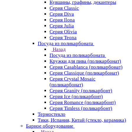
Кувшины, графины, декантеры
Серия Classic
Серия Diva
Серия Ilona
Серия Julia
Серия Olivia
Серия Teona
Посуда из поликарбоната
Назад
Посуда из поликарбоната
Кружки для пива (поликарбонат)
Серия Casablanсa (поликарбонат)
Серия Classique (поликарбонат)
Серия Crystal Mosaic
(поликарбонат)
Серия Granity (поликарбонт)
Серия Ice (поликарбонт)
Серия Romance (поликарбонт)
Серия Timless (поликарбонт)
Термостекло
Тики, Испания, Китай (стекло, керамика)
Барное оборудование
Назад