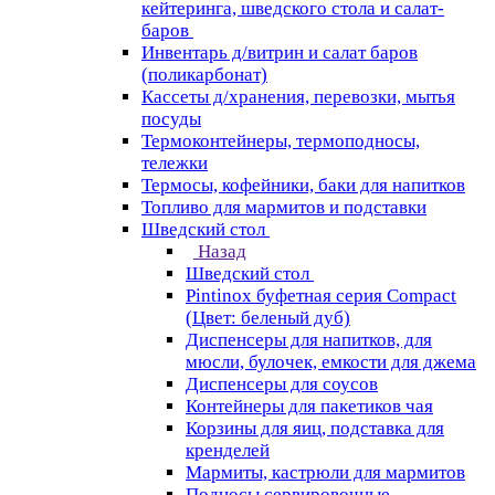
кейтеринга, шведского стола и салат-
баров
Инвентарь д/витрин и салат баров
(поликарбонат)
Кассеты д/хранения, перевозки, мытья
посуды
Термоконтейнеры, термоподносы,
тележки
Термосы, кофейники, баки для напитков
Топливо для мармитов и подставки
Шведский стол
Назад
Шведский стол
Pintinox буфетная серия Compact
(Цвет: беленый дуб)
Диспенсеры для напитков, для
мюсли, булочек, емкости для джема
Диспенсеры для соусов
Контейнеры для пакетиков чая
Корзины для яиц, подставка для
кренделей
Мармиты, кастрюли для мармитов
Подносы сервировочные