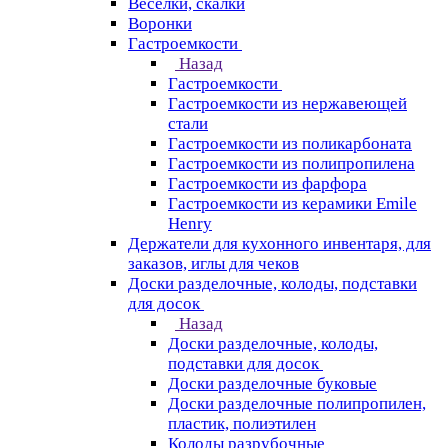
Веселки, скалки
Воронки
Гастроемкости
Назад
Гастроемкости
Гастроемкости из нержавеющей
стали
Гастроемкости из поликарбоната
Гастроемкости из полипропилена
Гастроемкости из фарфора
Гастроемкости из керамики Emile
Henry
Держатели для кухонного инвентаря, для
заказов, иглы для чеков
Доски разделочные, колоды, подставки
для досок
Назад
Доски разделочные, колоды,
подставки для досок
Доски разделочные буковые
Доски разделочные полипропилен,
пластик, полиэтилен
Колоды разрубочные