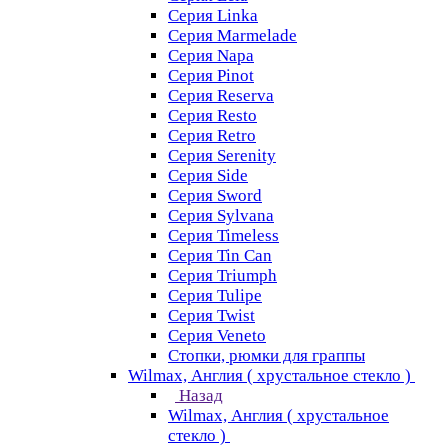
Серия Linka
Серия Marmelade
Серия Napa
Серия Pinot
Серия Reserva
Серия Resto
Серия Retro
Серия Serenity
Серия Side
Серия Sword
Серия Sуlvana
Серия Timeless
Серия Tin Can
Серия Triumph
Серия Tulipe
Серия Twist
Серия Veneto
Стопки, рюмки для граппы
Wilmax, Англия ( хрустальное стекло )
Назад
Wilmax, Англия ( хрустальное
стекло )