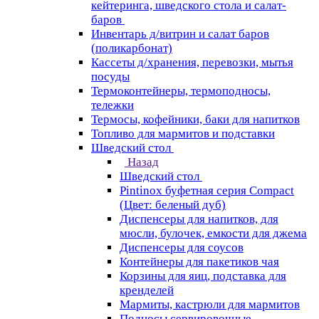
кейтеринга, шведского стола и салат-
баров
Инвентарь д/витрин и салат баров
(поликарбонат)
Кассеты д/хранения, перевозки, мытья
посуды
Термоконтейнеры, термоподносы,
тележки
Термосы, кофейники, баки для напитков
Топливо для мармитов и подставки
Шведский стол
Назад
Шведский стол
Pintinox буфетная серия Compact
(Цвет: беленый дуб)
Диспенсеры для напитков, для
мюсли, булочек, емкости для джема
Диспенсеры для соусов
Контейнеры для пакетиков чая
Корзины для яиц, подставка для
кренделей
Мармиты, кастрюли для мармитов
Подносы сервировочные