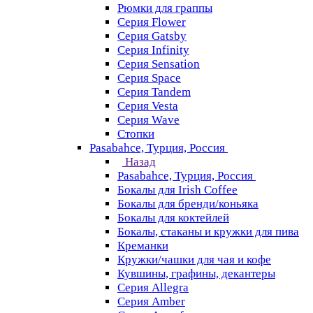
Рюмки для граппы
Серия Flower
Серия Gatsby
Серия Infinity
Серия Sensation
Серия Space
Серия Tandem
Серия Vesta
Серия Wave
Стопки
Pasabahce, Турция, Россия
Назад
Pasabahce, Турция, Россия
Бокалы для Irish Coffee
Бокалы для бренди/коньяка
Бокалы для коктейлей
Бокалы, стаканы и кружки для пива
Креманки
Кружки/чашки для чая и кофе
Кувшины, графины, декантеры
Серия Allegra
Серия Amber