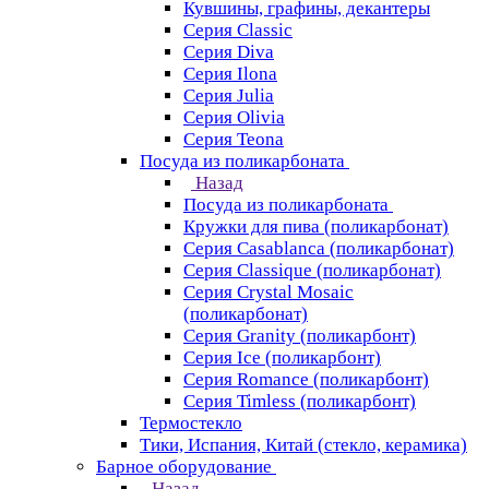
Кувшины, графины, декантеры
Серия Classic
Серия Diva
Серия Ilona
Серия Julia
Серия Olivia
Серия Teona
Посуда из поликарбоната
Назад
Посуда из поликарбоната
Кружки для пива (поликарбонат)
Серия Casablanсa (поликарбонат)
Серия Classique (поликарбонат)
Серия Crystal Mosaic
(поликарбонат)
Серия Granity (поликарбонт)
Серия Ice (поликарбонт)
Серия Romance (поликарбонт)
Серия Timless (поликарбонт)
Термостекло
Тики, Испания, Китай (стекло, керамика)
Барное оборудование
Назад