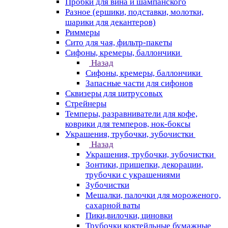
Пробки для вина и шампанского
Разное (ершики, подставки, молотки,
шарики для декантеров)
Риммеры
Сито для чая, фильтр-пакеты
Сифоны, кремеры, баллончики
Назад
Сифоны, кремеры, баллончики
Запасные части для сифонов
Сквизеры для цитрусовых
Стрейнеры
Темперы, разравниватели для кофе,
коврики для темперов, нок-боксы
Украшения, трубочки, зубочистки
Назад
Украшения, трубочки, зубочистки
Зонтики, прищепки, декорации,
трубочки с украшениями
Зубочистки
Мешалки, палочки для мороженого,
сахарной ваты
Пики,вилочки, циновки
Трубочки коктейльные бумажные