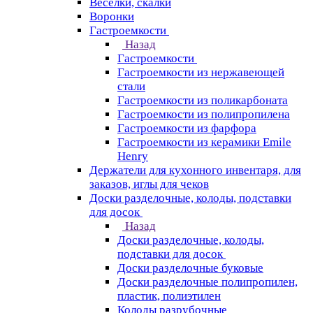
Веселки, скалки
Воронки
Гастроемкости
Назад
Гастроемкости
Гастроемкости из нержавеющей
стали
Гастроемкости из поликарбоната
Гастроемкости из полипропилена
Гастроемкости из фарфора
Гастроемкости из керамики Emile
Henry
Держатели для кухонного инвентаря, для
заказов, иглы для чеков
Доски разделочные, колоды, подставки
для досок
Назад
Доски разделочные, колоды,
подставки для досок
Доски разделочные буковые
Доски разделочные полипропилен,
пластик, полиэтилен
Колоды разрубочные