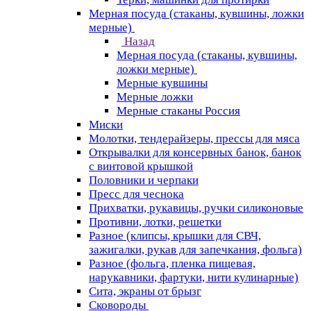
Мерная посуда (стаканы, кувшины, ложки
мерные)
Назад
Мерная посуда (стаканы, кувшины,
ложки мерные)
Мерные кувшины
Мерные ложки
Мерные стаканы Россия
Миски
Молотки, тендерайзеры, прессы для мяса
Открывалки для консервных банок, банок
с винтовой крышкой
Половники и черпаки
Пресс для чеснока
Прихватки, рукавицы, ручки силиконовые
Противни, лотки, решетки
Разное (клипсы, крышки для СВЧ,
зажигалки, рукав для запечкания, фольга)
Разное (фольга, пленка пищевая,
нарукавники, фартуки, нити кулинарные)
Сита, экраны от брызг
Сковороды