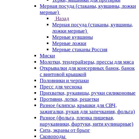
Мерная посуда (стаканы, кувшины, ложки
мерные)
Назад
Мерная посуда (стаканы, кувшины,
ложки мерные)
Мерные кувшины
Мерные ложки
Мерные стаканы Россия
Миски
Молотки, тендерайзеры, прессы для мяса
Открывалки для консервных банок, банок
с винтовой крышкой
Половники и черпаки
Пресс для чеснока
Прихватки, рукавицы, ручки силиконовые
Противни, лотки, решетки
Разное (клипсы, крышки для СВЧ,
зажигалки, рукав для запечкания, фольга)
Разное (фольга, пленка пищевая,
нарукавники, фартуки, нити кулинарные)
Сита, экраны от брызг
Сковороды