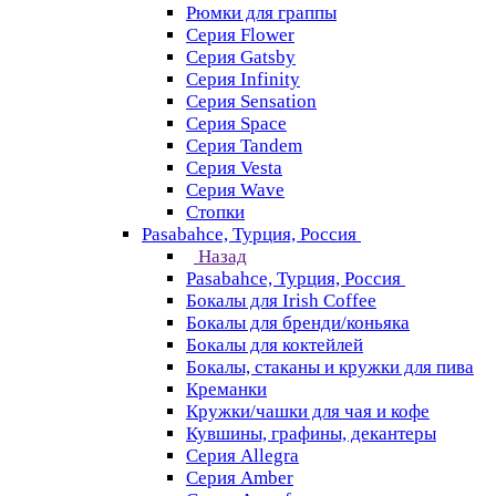
Рюмки для граппы
Серия Flower
Серия Gatsby
Серия Infinity
Серия Sensation
Серия Space
Серия Tandem
Серия Vesta
Серия Wave
Стопки
Pasabahce, Турция, Россия
Назад
Pasabahce, Турция, Россия
Бокалы для Irish Coffee
Бокалы для бренди/коньяка
Бокалы для коктейлей
Бокалы, стаканы и кружки для пива
Креманки
Кружки/чашки для чая и кофе
Кувшины, графины, декантеры
Серия Allegra
Серия Amber