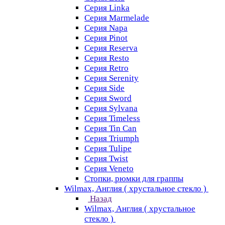
Серия Linka
Серия Marmelade
Серия Napa
Серия Pinot
Серия Reserva
Серия Resto
Серия Retro
Серия Serenity
Серия Side
Серия Sword
Серия Sуlvana
Серия Timeless
Серия Tin Can
Серия Triumph
Серия Tulipe
Серия Twist
Серия Veneto
Стопки, рюмки для граппы
Wilmax, Англия ( хрустальное стекло )
Назад
Wilmax, Англия ( хрустальное
стекло )