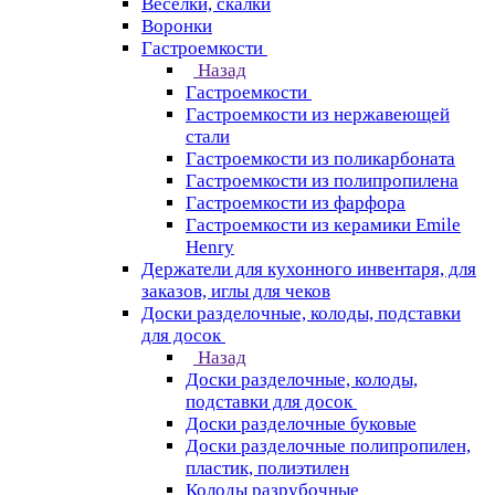
Веселки, скалки
Воронки
Гастроемкости
Назад
Гастроемкости
Гастроемкости из нержавеющей
стали
Гастроемкости из поликарбоната
Гастроемкости из полипропилена
Гастроемкости из фарфора
Гастроемкости из керамики Emile
Henry
Держатели для кухонного инвентаря, для
заказов, иглы для чеков
Доски разделочные, колоды, подставки
для досок
Назад
Доски разделочные, колоды,
подставки для досок
Доски разделочные буковые
Доски разделочные полипропилен,
пластик, полиэтилен
Колоды разрубочные