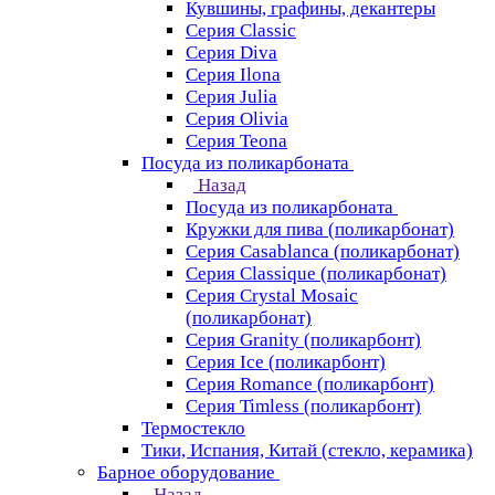
Кувшины, графины, декантеры
Серия Classic
Серия Diva
Серия Ilona
Серия Julia
Серия Olivia
Серия Teona
Посуда из поликарбоната
Назад
Посуда из поликарбоната
Кружки для пива (поликарбонат)
Серия Casablanсa (поликарбонат)
Серия Classique (поликарбонат)
Серия Crystal Mosaic
(поликарбонат)
Серия Granity (поликарбонт)
Серия Ice (поликарбонт)
Серия Romance (поликарбонт)
Серия Timless (поликарбонт)
Термостекло
Тики, Испания, Китай (стекло, керамика)
Барное оборудование
Назад