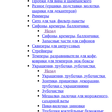
Пробки для вина и шампанского
Разное (ершики, подставки, молотки,
шарики для декантеров)
Риммеры
Сито для чая, фильтр-пакеты
Сифоны, кремеры, баллончики
Назад
Сифоны, кремеры, баллончики
Запасные части для сифонов
Сквизеры для цитрусовых
Стрейнеры
Темперы, разравниватели для кофе,
коврики для темперов, нок-боксы
Украшения, трубочки, зубочистки
Назад
Украшения, трубочки, зубочистки
Зонтики, прищепки, декорации,
трубочки с украшениями
Зубочистки
Мешалки, палочки для мороженого,
сахарной ваты
Пики,вилочки, циновки
Трубочки коктейльные бумажные