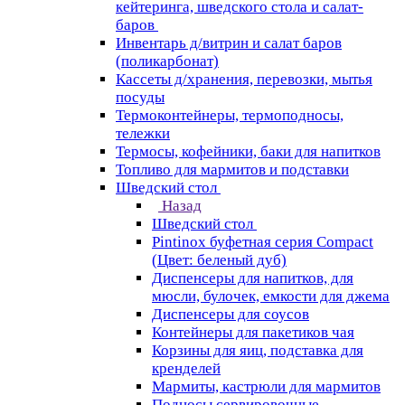
кейтеринга, шведского стола и салат-
баров
Инвентарь д/витрин и салат баров
(поликарбонат)
Кассеты д/хранения, перевозки, мытья
посуды
Термоконтейнеры, термоподносы,
тележки
Термосы, кофейники, баки для напитков
Топливо для мармитов и подставки
Шведский стол
Назад
Шведский стол
Pintinox буфетная серия Compact
(Цвет: беленый дуб)
Диспенсеры для напитков, для
мюсли, булочек, емкости для джема
Диспенсеры для соусов
Контейнеры для пакетиков чая
Корзины для яиц, подставка для
кренделей
Мармиты, кастрюли для мармитов
Подносы сервировочные