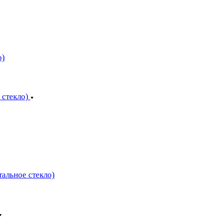
о)
 стекло)
тальное стекло)