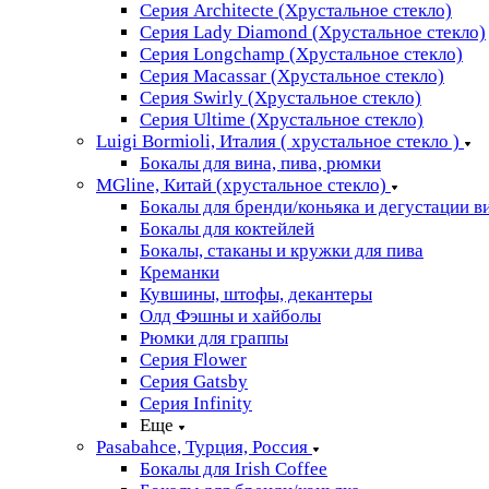
Серия Architecte (Хрустальное стекло)
Серия Lady Diamond (Хрустальное стекло)
Серия Longchamp (Хрустальное стекло)
Серия Macassar (Хрустальное стекло)
Серия Swirly (Хрустальное стекло)
Серия Ultime (Хрустальное стекло)
Luigi Bormioli, Италия ( хрустальное стекло )
Бокалы для вина, пива, рюмки
MGline, Китай (хрустальное стекло)
Бокалы для бренди/коньяка и дегустации в
Бокалы для коктейлей
Бокалы, стаканы и кружки для пива
Креманки
Кувшины, штофы, декантеры
Олд Фэшны и хайболы
Рюмки для граппы
Серия Flower
Серия Gatsby
Серия Infinity
Еще
Pasabahce, Турция, Россия
Бокалы для Irish Coffee