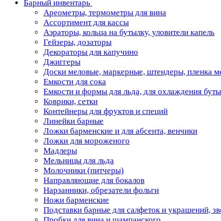
Барный инвентарь
Ареометры, термометры для вина
Ассортимент для кассы
Аэраторы, кольца на бутылку, уловители капель
Гейзеры, дозаторы
Декораторы для капучино
Джиггеры
Доски меловые, маркерные, штендеры, пленка м
Емкости для сока
Емкости и формы для льда, для охлаждения бут
Коврики, сетки
Контейнеры для фруктов и специй
Линейки барные
Ложки барменские и для абсента, венчики
Ложки для мороженого
Мадлеры
Мельницы для льда
Молочники (питчеры)
Направляющие для бокалов
Нарзанники, обрезатели фольги
Ножи барменские
Подставки барные для салфеток и украшений, з
Пробки для вина и шампанского