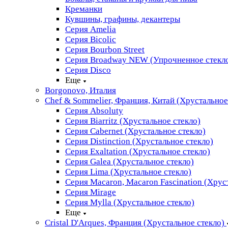
Креманки
Кувшины, графины, декантеры
Серия Amelia
Серия Bicolic
Серия Bourbon Street
Серия Broadway NEW (Упрочненное стекл
Серия Disco
Еще
Borgonovo, Италия
Chef & Sommelier, Франция, Китай (Хрустальное
Серия Absoluty
Серия Biarritz (Хрустальное стекло)
Серия Cabernet (Хрустальное стекло)
Серия Distinction (Хрустальное стекло)
Серия Exaltation (Хрустальное стекло)
Серия Galea (Хрустальное стекло)
Серия Lima (Хрустальное стекло)
Серия Macaron, Macaron Fascination (Хрус
Серия Mirage
Серия Mylla (Хрустальное стекло)
Еще
Cristal D'Arques, Франция (Хрустальное стекло)