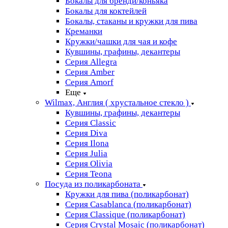
Бокалы для бренди/коньяка
Бокалы для коктейлей
Бокалы, стаканы и кружки для пива
Креманки
Кружки/чашки для чая и кофе
Кувшины, графины, декантеры
Серия Allegra
Серия Amber
Серия Amorf
Еще
Wilmax, Англия ( хрустальное стекло )
Кувшины, графины, декантеры
Серия Classic
Серия Diva
Серия Ilona
Серия Julia
Серия Olivia
Серия Teona
Посуда из поликарбоната
Кружки для пива (поликарбонат)
Серия Casablanсa (поликарбонат)
Серия Classique (поликарбонат)
Серия Crystal Mosaic (поликарбонат)