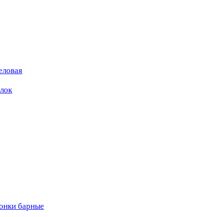
еловая
ылок
вонки барные