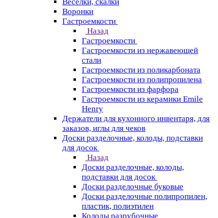
Веселки, скалки
Воронки
Гастроемкости
Назад
Гастроемкости
Гастроемкости из нержавеющей
стали
Гастроемкости из поликарбоната
Гастроемкости из полипропилена
Гастроемкости из фарфора
Гастроемкости из керамики Emile
Henry
Держатели для кухонного инвентаря, для
заказов, иглы для чеков
Доски разделочные, колоды, подставки
для досок
Назад
Доски разделочные, колоды,
подставки для досок
Доски разделочные буковые
Доски разделочные полипропилен,
пластик, полиэтилен
Колоды разрубочные