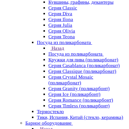
Кувшины, графины, декантеры
Серия Classic
Серия Diva
Серия Ilona
Серия Julia
Серия Olivia
Серия Teona
Посуда из поликарбоната
Назад
Посуда из поликарбоната
Кружки для пива (поликарбонат)
Серия Casablanсa (поликарбонат)
Серия Classique (поликарбонат)
Серия Crystal Mosaic
(поликарбонат)
Серия Granity (поликарбонт)
Серия Ice (поликарбонт)
Серия Romance (поликарбонт)
Серия Timless (поликарбонт)
Термостекло
Тики, Испания, Китай (стекло, керамика)
Барное оборудование
Назад