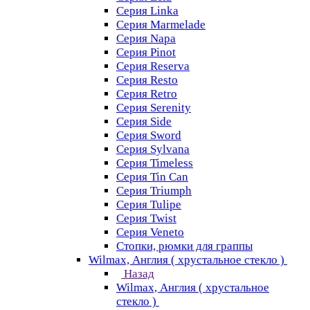
Серия Linka
Серия Marmelade
Серия Napa
Серия Pinot
Серия Reserva
Серия Resto
Серия Retro
Серия Serenity
Серия Side
Серия Sword
Серия Sуlvana
Серия Timeless
Серия Tin Can
Серия Triumph
Серия Tulipe
Серия Twist
Серия Veneto
Стопки, рюмки для граппы
Wilmax, Англия ( хрустальное стекло )
Назад
Wilmax, Англия ( хрустальное
стекло )