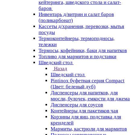
кейтеринга, шведского стола и салат-
баров
Инвентарь д/витрин и салат баров
(поликарбонат)
Кассеты д/хранения, перевозки, мытья
посуды
Термоконтейнеры, термоподносы,
тележки
Термосы, кофейники, баки для напитков
Топливо для мармитов и подставки
Шведский стол
Назад
Шведский стол
Pintinox буфетная серия Compact
(Цвет: беленый дуб)
Диспенсеры для напитков, для
мюсли, булочек, емкости для джема
Диспенсеры для соусов
Контейнеры для пакетиков чая
Корзины для яиц, подставка для
кренделей
Мармиты, кастрюли для мармитов
Подносы сервировочные