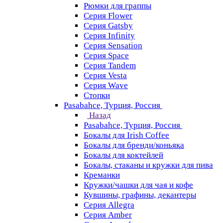
Рюмки для граппы
Серия Flower
Серия Gatsby
Серия Infinity
Серия Sensation
Серия Space
Серия Tandem
Серия Vesta
Серия Wave
Стопки
Pasabahce, Турция, Россия
Назад
Pasabahce, Турция, Россия
Бокалы для Irish Coffee
Бокалы для бренди/коньяка
Бокалы для коктейлей
Бокалы, стаканы и кружки для пива
Креманки
Кружки/чашки для чая и кофе
Кувшины, графины, декантеры
Серия Allegra
Серия Amber