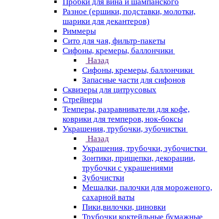
Пробки для вина и шампанского
Разное (ершики, подставки, молотки,
шарики для декантеров)
Риммеры
Сито для чая, фильтр-пакеты
Сифоны, кремеры, баллончики
Назад
Сифоны, кремеры, баллончики
Запасные части для сифонов
Сквизеры для цитрусовых
Стрейнеры
Темперы, разравниватели для кофе,
коврики для темперов, нок-боксы
Украшения, трубочки, зубочистки
Назад
Украшения, трубочки, зубочистки
Зонтики, прищепки, декорации,
трубочки с украшениями
Зубочистки
Мешалки, палочки для мороженого,
сахарной ваты
Пики,вилочки, циновки
Трубочки коктейльные бумажные