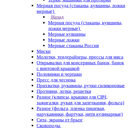
Мерная посуда (стаканы, кувшины, ложки
мерные)
Назад
Мерная посуда (стаканы, кувшины,
ложки мерные)
Мерные кувшины
Мерные ложки
Мерные стаканы Россия
Миски
Молотки, тендерайзеры, прессы для мяса
Открывалки для консервных банок, банок
с винтовой крышкой
Половники и черпаки
Пресс для чеснока
Прихватки, рукавицы, ручки силиконовые
Противни, лотки, решетки
Разное (клипсы, крышки для СВЧ,
зажигалки, рукав для запечкания, фольга)
Разное (фольга, пленка пищевая,
нарукавники, фартуки, нити кулинарные)
Сита, экраны от брызг
Сковороды