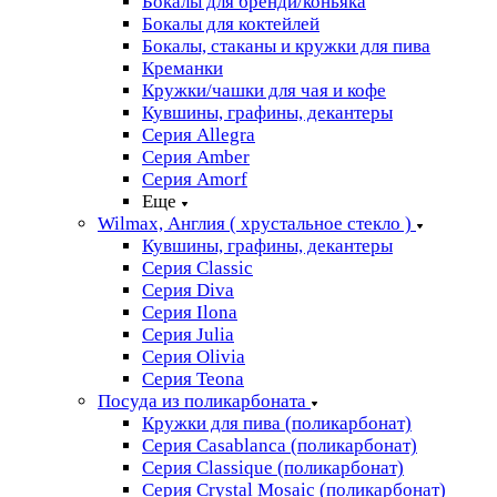
Бокалы для бренди/коньяка
Бокалы для коктейлей
Бокалы, стаканы и кружки для пива
Креманки
Кружки/чашки для чая и кофе
Кувшины, графины, декантеры
Серия Allegra
Серия Amber
Серия Amorf
Еще
Wilmax, Англия ( хрустальное стекло )
Кувшины, графины, декантеры
Серия Classic
Серия Diva
Серия Ilona
Серия Julia
Серия Olivia
Серия Teona
Посуда из поликарбоната
Кружки для пива (поликарбонат)
Серия Casablanсa (поликарбонат)
Серия Classique (поликарбонат)
Серия Crystal Mosaic (поликарбонат)