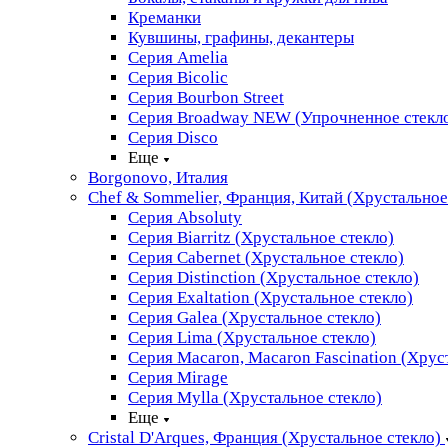
Креманки
Кувшины, графины, декантеры
Серия Amelia
Серия Bicolic
Серия Bourbon Street
Серия Broadway NEW (Упрочненное стекл
Серия Disco
Еще
Borgonovo, Италия
Chef & Sommelier, Франция, Китай (Хрустальное
Серия Absoluty
Серия Biarritz (Хрустальное стекло)
Серия Cabernet (Хрустальное стекло)
Серия Distinction (Хрустальное стекло)
Серия Exaltation (Хрустальное стекло)
Серия Galea (Хрустальное стекло)
Серия Lima (Хрустальное стекло)
Серия Macaron, Macaron Fascination (Хрус
Серия Mirage
Серия Mylla (Хрустальное стекло)
Еще
Cristal D'Arques, Франция (Хрустальное стекло)