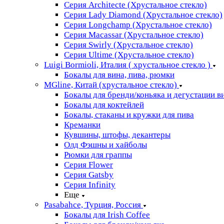
Серия Architecte (Хрустальное стекло)
Серия Lady Diamond (Хрустальное стекло)
Серия Longchamp (Хрустальное стекло)
Серия Macassar (Хрустальное стекло)
Серия Swirly (Хрустальное стекло)
Серия Ultime (Хрустальное стекло)
Luigi Bormioli, Италия ( хрустальное стекло )
Бокалы для вина, пива, рюмки
MGline, Китай (хрустальное стекло)
Бокалы для бренди/коньяка и дегустации в
Бокалы для коктейлей
Бокалы, стаканы и кружки для пива
Креманки
Кувшины, штофы, декантеры
Олд Фэшны и хайболы
Рюмки для граппы
Серия Flower
Серия Gatsby
Серия Infinity
Еще
Pasabahce, Турция, Россия
Бокалы для Irish Coffee