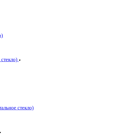
о)
 стекло)
тальное стекло)