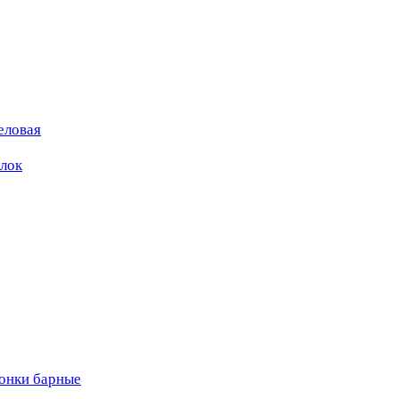
еловая
ылок
вонки барные