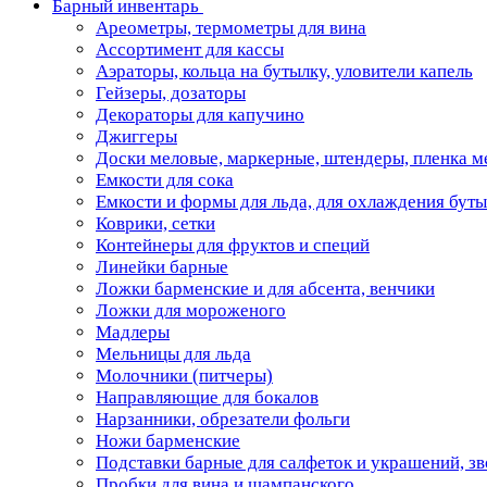
Барный инвентарь
Ареометры, термометры для вина
Ассортимент для кассы
Аэраторы, кольца на бутылку, уловители капель
Гейзеры, дозаторы
Декораторы для капучино
Джиггеры
Доски меловые, маркерные, штендеры, пленка м
Емкости для сока
Емкости и формы для льда, для охлаждения бут
Коврики, сетки
Контейнеры для фруктов и специй
Линейки барные
Ложки барменские и для абсента, венчики
Ложки для мороженого
Мадлеры
Мельницы для льда
Молочники (питчеры)
Направляющие для бокалов
Нарзанники, обрезатели фольги
Ножи барменские
Подставки барные для салфеток и украшений, з
Пробки для вина и шампанского