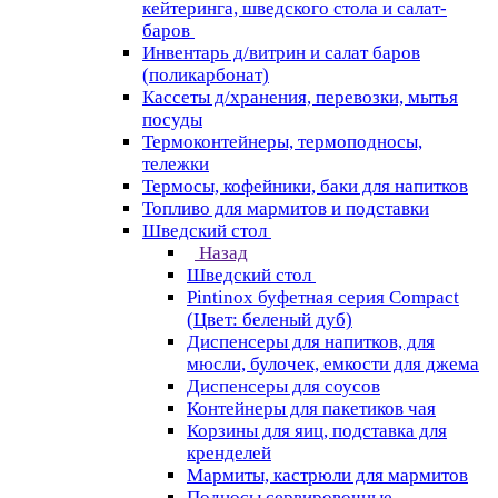
кейтеринга, шведского стола и салат-
баров
Инвентарь д/витрин и салат баров
(поликарбонат)
Кассеты д/хранения, перевозки, мытья
посуды
Термоконтейнеры, термоподносы,
тележки
Термосы, кофейники, баки для напитков
Топливо для мармитов и подставки
Шведский стол
Назад
Шведский стол
Pintinox буфетная серия Compact
(Цвет: беленый дуб)
Диспенсеры для напитков, для
мюсли, булочек, емкости для джема
Диспенсеры для соусов
Контейнеры для пакетиков чая
Корзины для яиц, подставка для
кренделей
Мармиты, кастрюли для мармитов
Подносы сервировочные