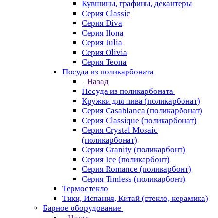
Кувшины, графины, декантеры
Серия Classic
Серия Diva
Серия Ilona
Серия Julia
Серия Olivia
Серия Teona
Посуда из поликарбоната
Назад
Посуда из поликарбоната
Кружки для пива (поликарбонат)
Серия Casablanсa (поликарбонат)
Серия Classique (поликарбонат)
Серия Crystal Mosaic
(поликарбонат)
Серия Granity (поликарбонт)
Серия Ice (поликарбонт)
Серия Romance (поликарбонт)
Серия Timless (поликарбонт)
Термостекло
Тики, Испания, Китай (стекло, керамика)
Барное оборудование
Назад