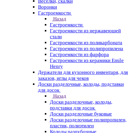
Веселки, скалки
Воронки
Гастроемкости
Назад
Гастроемкости
Гастроемкости из нержавеющей
стали
Гастроемкости из поликарбоната
Гастроемкости из полипропилена
Гастроемкости из фарфора
Гастроемкости из керамики Emile
Henry
Держатели для кухонного инвентаря, для
заказов, иглы для чеков
Доски разделочные, колоды, подставки
для досок
Назад
Доски разделочные, колоды,
подставки для досок
Доски разделочные буковые
Доски разделочные полипропилен,
пластик, полиэтилен
Колоды разрубочные