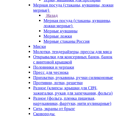
Мерная посуда (стаканы, кувшины, ложки
мерные)
Назад
Мерная посуда (стаканы, кувшины,
ложки мерные)
Мерные кувшины
Мерные ложки
Мерные стаканы Россия
Миски
Молотки, тендерайзеры, прессы для мяса
Открывалки для консервных банок, банок
с винтовой крышкой
Половники и черпаки
Пресс для чеснока
Прихватки, рукавицы, ручки силиконовые
Противни, лотки, решетки
Разное (клипсы, крышки для СВЧ,
зажигалки, рукав для запечкания, фольга)
Разное (фольга, пленка пищевая,
нарукавники, фартуки, нити кулинарные)
Сита, экраны от брызг
Сковороды