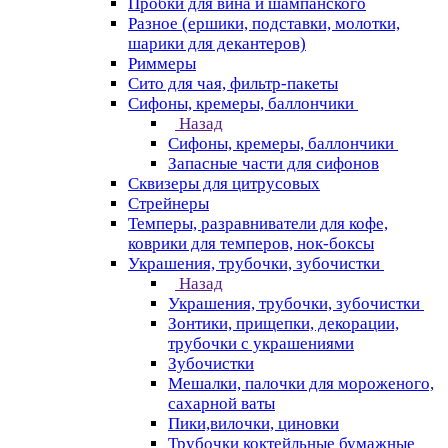
Пробки для вина и шампанского
Разное (ершики, подставки, молотки,
шарики для декантеров)
Риммеры
Сито для чая, фильтр-пакеты
Сифоны, кремеры, баллончики
Назад
Сифоны, кремеры, баллончики
Запасные части для сифонов
Сквизеры для цитрусовых
Стрейнеры
Темперы, разравниватели для кофе,
коврики для темперов, нок-боксы
Украшения, трубочки, зубочистки
Назад
Украшения, трубочки, зубочистки
Зонтики, прищепки, декорации,
трубочки с украшениями
Зубочистки
Мешалки, палочки для мороженого,
сахарной ваты
Пики,вилочки, циновки
Трубочки коктейльные бумажные