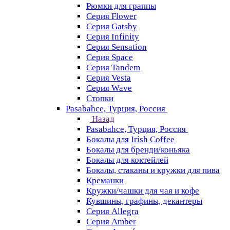
Рюмки для граппы
Серия Flower
Серия Gatsby
Серия Infinity
Серия Sensation
Серия Space
Серия Tandem
Серия Vesta
Серия Wave
Стопки
Pasabahce, Турция, Россия
Назад
Pasabahce, Турция, Россия
Бокалы для Irish Coffee
Бокалы для бренди/коньяка
Бокалы для коктейлей
Бокалы, стаканы и кружки для пива
Креманки
Кружки/чашки для чая и кофе
Кувшины, графины, декантеры
Серия Allegra
Серия Amber