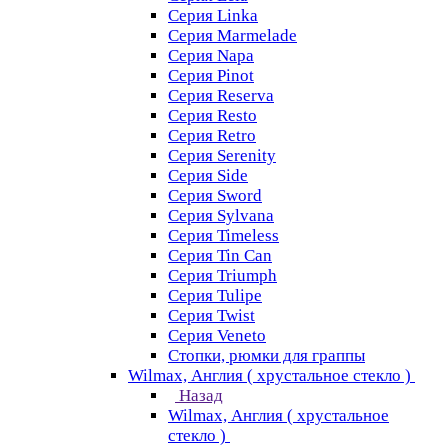
Серия Linka
Серия Marmelade
Серия Napa
Серия Pinot
Серия Reserva
Серия Resto
Серия Retro
Серия Serenity
Серия Side
Серия Sword
Серия Sуlvana
Серия Timeless
Серия Tin Can
Серия Triumph
Серия Tulipe
Серия Twist
Серия Veneto
Стопки, рюмки для граппы
Wilmax, Англия ( хрустальное стекло )
Назад
Wilmax, Англия ( хрустальное
стекло )