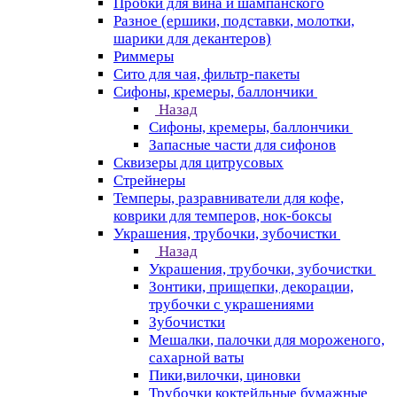
Пробки для вина и шампанского
Разное (ершики, подставки, молотки,
шарики для декантеров)
Риммеры
Сито для чая, фильтр-пакеты
Сифоны, кремеры, баллончики
Назад
Сифоны, кремеры, баллончики
Запасные части для сифонов
Сквизеры для цитрусовых
Стрейнеры
Темперы, разравниватели для кофе,
коврики для темперов, нок-боксы
Украшения, трубочки, зубочистки
Назад
Украшения, трубочки, зубочистки
Зонтики, прищепки, декорации,
трубочки с украшениями
Зубочистки
Мешалки, палочки для мороженого,
сахарной ваты
Пики,вилочки, циновки
Трубочки коктейльные бумажные