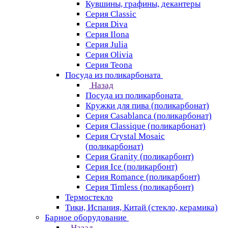
Кувшины, графины, декантеры
Серия Classic
Серия Diva
Серия Ilona
Серия Julia
Серия Olivia
Серия Teona
Посуда из поликарбоната
Назад
Посуда из поликарбоната
Кружки для пива (поликарбонат)
Серия Casablanсa (поликарбонат)
Серия Classique (поликарбонат)
Серия Crystal Mosaic
(поликарбонат)
Серия Granity (поликарбонт)
Серия Ice (поликарбонт)
Серия Romance (поликарбонт)
Серия Timless (поликарбонт)
Термостекло
Тики, Испания, Китай (стекло, керамика)
Барное оборудование
Назад