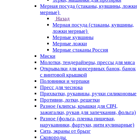
Мерная посуда (стаканы, кувшины, ложки
мерные)
Назад
Мерная посуда (стаканы, кувшины,
ложки мерные)
Мерные кувшины
Мерные ложки
Мерные стаканы Россия
Миски
Молотки, тендерайзеры, прессы для мяса
Открывалки для консервных банок, банок
с винтовой крышкой
Половники и черпаки
Пресс для чеснока
Прихватки, рукавицы, ручки силиконовые
Противни, лотки, решетки
Разное (клипсы, крышки для СВЧ,
зажигалки, рукав для запечкания, фольга)
Разное (фольга, пленка пищевая,
нарукавники, фартуки, нити кулинарные)
Сита, экраны от брызг
Сковороды