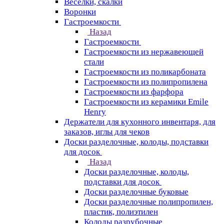
Веселки, скалки
Воронки
Гастроемкости
Назад
Гастроемкости
Гастроемкости из нержавеющей
стали
Гастроемкости из поликарбоната
Гастроемкости из полипропилена
Гастроемкости из фарфора
Гастроемкости из керамики Emile
Henry
Держатели для кухонного инвентаря, для
заказов, иглы для чеков
Доски разделочные, колоды, подставки
для досок
Назад
Доски разделочные, колоды,
подставки для досок
Доски разделочные буковые
Доски разделочные полипропилен,
пластик, полиэтилен
Колоды разрубочные