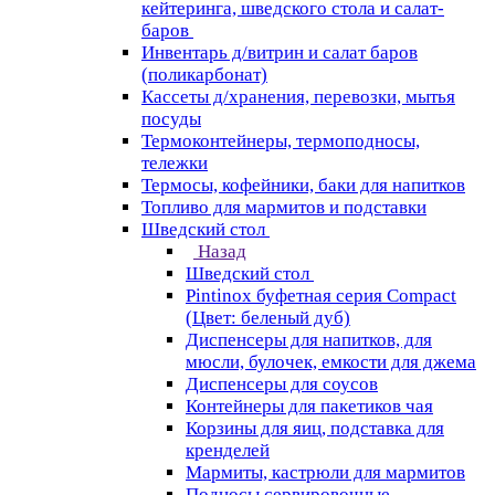
кейтеринга, шведского стола и салат-
баров
Инвентарь д/витрин и салат баров
(поликарбонат)
Кассеты д/хранения, перевозки, мытья
посуды
Термоконтейнеры, термоподносы,
тележки
Термосы, кофейники, баки для напитков
Топливо для мармитов и подставки
Шведский стол
Назад
Шведский стол
Pintinox буфетная серия Compact
(Цвет: беленый дуб)
Диспенсеры для напитков, для
мюсли, булочек, емкости для джема
Диспенсеры для соусов
Контейнеры для пакетиков чая
Корзины для яиц, подставка для
кренделей
Мармиты, кастрюли для мармитов
Подносы сервировочные