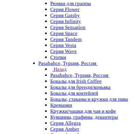
Рюмки для граппы
Серия Flower
Серия Gatsby
Серия Infinity
Серия Sensation
Серия Space
Серия Tandem
Серия Vesta
Серия Wave
Стопки
Pasabahce, Турция, Россия
Назад
Pasabahce, Турция, Россия
Бокалы для Irish Coffee
Бокалы для бренди/коньяка
Бокалы для коктейлей
Бокалы, стаканы и кружки для пива
Креманки
Кружки/чашки для чая и кофе
Кувшины, графины, декантеры
Серия Allegra
Серия Amber