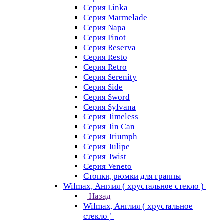
Серия Linka
Серия Marmelade
Серия Napa
Серия Pinot
Серия Reserva
Серия Resto
Серия Retro
Серия Serenity
Серия Side
Серия Sword
Серия Sуlvana
Серия Timeless
Серия Tin Can
Серия Triumph
Серия Tulipe
Серия Twist
Серия Veneto
Стопки, рюмки для граппы
Wilmax, Англия ( хрустальное стекло )
Назад
Wilmax, Англия ( хрустальное
стекло )