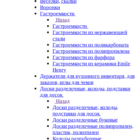
Веселки, скалки
Воронки
Гастроемкости
Назад
Гастроемкости
Гастроемкости из нержавеющей
стали
Гастроемкости из поликарбоната
Гастроемкости из полипропилена
Гастроемкости из фарфора
Гастроемкости из керамики Emile
Henry
Держатели для кухонного инвентаря, для
заказов, иглы для чеков
Доски разделочные, колоды, подставки
для досок
Назад
Доски разделочные, колоды,
подставки для досок
Доски разделочные буковые
Доски разделочные полипропилен,
пластик, полиэтилен
Колоды разрубочные