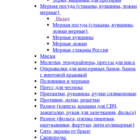
Мерная посуда (стаканы, кувшины, ложки
мерные)
Назад
Мерная посуда (стаканы, кувшины,
ложки мерные)
Мерные кувшины
Мерные ложки
Мерные стаканы Россия
Миски
Молотки, тендерайзеры, прессы для мяса
Открывалки для консервных банок, банок
с винтовой крышкой
Половники и черпаки
Пресс для чеснока
Прихватки, рукавицы, ручки силиконовые
Противни, лотки, решетки
Разное (клипсы, крышки для СВЧ,
зажигалки, рукав для запечкания, фольга)
Разное (фольга, пленка пищевая,
нарукавники, фартуки, нити кулинарные)
Сита, экраны от брызг
Сковороды