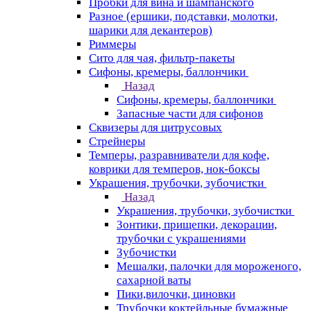
Пробки для вина и шампанского
Разное (ершики, подставки, молотки,
шарики для декантеров)
Риммеры
Сито для чая, фильтр-пакеты
Сифоны, кремеры, баллончики
Назад
Сифоны, кремеры, баллончики
Запасные части для сифонов
Сквизеры для цитрусовых
Стрейнеры
Темперы, разравниватели для кофе,
коврики для темперов, нок-боксы
Украшения, трубочки, зубочистки
Назад
Украшения, трубочки, зубочистки
Зонтики, прищепки, декорации,
трубочки с украшениями
Зубочистки
Мешалки, палочки для мороженого,
сахарной ваты
Пики,вилочки, циновки
Трубочки коктейльные бумажные