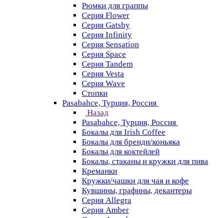
Рюмки для граппы
Серия Flower
Серия Gatsby
Серия Infinity
Серия Sensation
Серия Space
Серия Tandem
Серия Vesta
Серия Wave
Стопки
Pasabahce, Турция, Россия
Назад
Pasabahce, Турция, Россия
Бокалы для Irish Coffee
Бокалы для бренди/коньяка
Бокалы для коктейлей
Бокалы, стаканы и кружки для пива
Креманки
Кружки/чашки для чая и кофе
Кувшины, графины, декантеры
Серия Allegra
Серия Amber