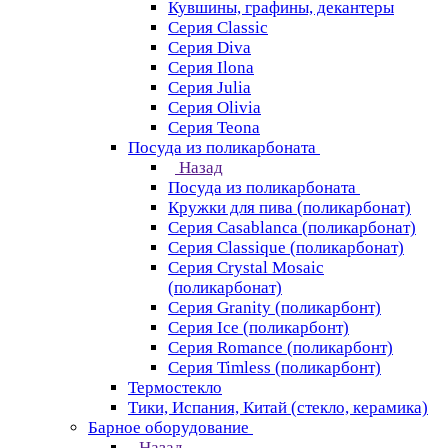
Кувшины, графины, декантеры
Серия Classic
Серия Diva
Серия Ilona
Серия Julia
Серия Olivia
Серия Teona
Посуда из поликарбоната
Назад
Посуда из поликарбоната
Кружки для пива (поликарбонат)
Серия Casablanсa (поликарбонат)
Серия Classique (поликарбонат)
Серия Crystal Mosaic
(поликарбонат)
Серия Granity (поликарбонт)
Серия Ice (поликарбонт)
Серия Romance (поликарбонт)
Серия Timless (поликарбонт)
Термостекло
Тики, Испания, Китай (стекло, керамика)
Барное оборудование
Назад