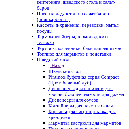
кейтеринга, шведского стола и салат-
баров
Инвентарь д/витрин и салат баров
(поликарбонат)
Кассеты д/хранения, перевозки, мытья
посуды
Термоконтейнеры, термоподносы,
тележки
Термосы, кофейники, баки для напитков
Топливо для мармитов и подставки
Шведский стол
Назад
Шведский стол
Pintinox буфетная серия Compact
(Цвет: беленый дуб)
Диспенсеры для напитков, для
мюсли, булочек, емкости для джема
Диспенсеры для соусов
Контейнеры для пакетиков чая
Корзины для яиц, подставка для
кренделей
Мармиты, кастрюли для мармитов
Подносы сервировочные