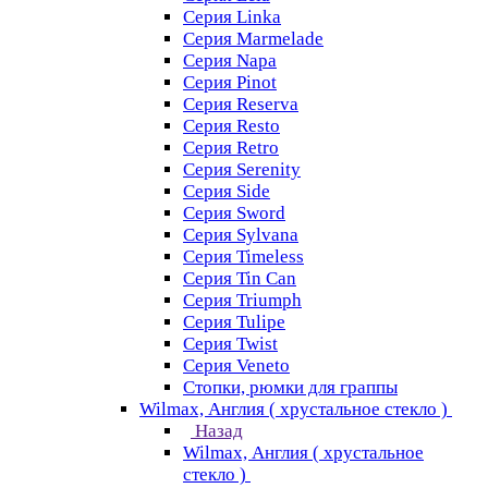
Серия Linka
Серия Marmelade
Серия Napa
Серия Pinot
Серия Reserva
Серия Resto
Серия Retro
Серия Serenity
Серия Side
Серия Sword
Серия Sуlvana
Серия Timeless
Серия Tin Can
Серия Triumph
Серия Tulipe
Серия Twist
Серия Veneto
Стопки, рюмки для граппы
Wilmax, Англия ( хрустальное стекло )
Назад
Wilmax, Англия ( хрустальное
стекло )