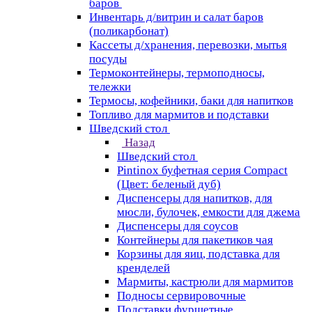
баров
Инвентарь д/витрин и салат баров
(поликарбонат)
Кассеты д/хранения, перевозки, мытья
посуды
Термоконтейнеры, термоподносы,
тележки
Термосы, кофейники, баки для напитков
Топливо для мармитов и подставки
Шведский стол
Назад
Шведский стол
Pintinox буфетная серия Compact
(Цвет: беленый дуб)
Диспенсеры для напитков, для
мюсли, булочек, емкости для джема
Диспенсеры для соусов
Контейнеры для пакетиков чая
Корзины для яиц, подставка для
кренделей
Мармиты, кастрюли для мармитов
Подносы сервировочные
Подставки фуршетные,