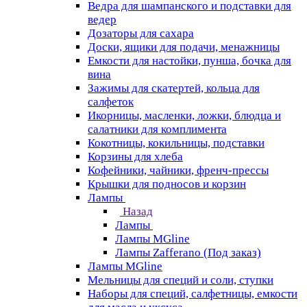
Ведра для шампанского и подставки для
ведер
Дозаторы для сахара
Доски, ящики для подачи, менажницы
Емкости для настойки, пунша, бочка для
вина
Зажимы для скатертей, кольца для
салфеток
Икорницы, масленки, ложки, блюдца и
салатники для комплимента
Кокотницы, кокильницы, подставки
Корзины для хлеба
Кофейники, чайники, френч-прессы
Крышки для подносов и корзин
Лампы
Назад
Лампы
Лампы MGline
Лампы Zafferano (Под заказ)
Лампы MGline
Мельницы для специй и соли, ступки
Наборы для специй, салфетницы, емкости