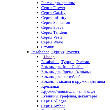
Рюмки для граппы
Серия Flower
Серия Gatsby
Серия Infinity
Серия Sensation
Серия Space
Серия Tandem
Серия Vesta
Серия Wave
Стопки
Pasabahce, Турция, Россия
Назад
Pasabahce, Турция, Россия
Бокалы для Irish Coffee
Бокалы для бренди/коньяка
Бокалы для коктейлей
Бокалы, стаканы и кружки для пива
Креманки
Кружки/чашки для чая и кофе
Кувшины, графины, декантеры
Серия Allegra
Серия Amber