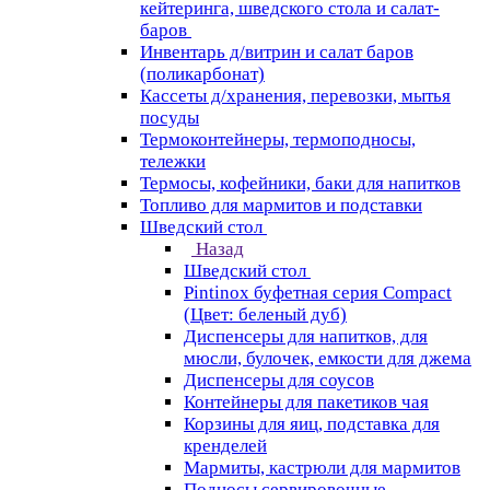
кейтеринга, шведского стола и салат-
баров
Инвентарь д/витрин и салат баров
(поликарбонат)
Кассеты д/хранения, перевозки, мытья
посуды
Термоконтейнеры, термоподносы,
тележки
Термосы, кофейники, баки для напитков
Топливо для мармитов и подставки
Шведский стол
Назад
Шведский стол
Pintinox буфетная серия Compact
(Цвет: беленый дуб)
Диспенсеры для напитков, для
мюсли, булочек, емкости для джема
Диспенсеры для соусов
Контейнеры для пакетиков чая
Корзины для яиц, подставка для
кренделей
Мармиты, кастрюли для мармитов
Подносы сервировочные