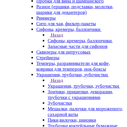
Пробки для вина и шампанского
Разное (ершики, подставки, молотки,
шарики для декантеров)
Риммеры
Сито для чая, фильтр-пакеты
Сифоны, кремеры, баллончики
Назад
Сифоны, кремеры, баллончики
Запасные части для сифонов
Сквизеры для цитрусовых
Стрейнеры
Темперы, разравниватели для кофе,
коврики для темперов, нок-боксы
Украшения, трубочки, зубочистки
Назад
Украшения, трубочки, зубочистки
Зонтики, прищепки, декорации,
трубочки с украшениями
Зубочистки
Мешалки, палочки для мороженого,
сахарной ваты
Пики,вилочки, циновки
Трубочки коктейльные бумажные