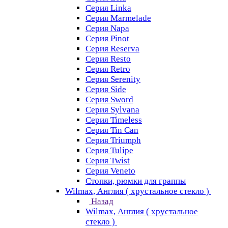
Серия Linka
Серия Marmelade
Серия Napa
Серия Pinot
Серия Reserva
Серия Resto
Серия Retro
Серия Serenity
Серия Side
Серия Sword
Серия Sуlvana
Серия Timeless
Серия Tin Can
Серия Triumph
Серия Tulipe
Серия Twist
Серия Veneto
Стопки, рюмки для граппы
Wilmax, Англия ( хрустальное стекло )
Назад
Wilmax, Англия ( хрустальное
стекло )