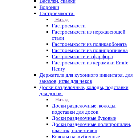
Веселки, скалки
Воронки
Гастроемкости
Назад
Гастроемкости
Гастроемкости из нержавеющей
стали
Гастроемкости из поликарбоната
Гастроемкости из полипропилена
Гастроемкости из фарфора
Гастроемкости из керамики Emile
Henry
Держатели для кухонного инвентаря, для
заказов, иглы для чеков
Доски разделочные, колоды, подставки
для досок
Назад
Доски разделочные, колоды,
подставки для досок
Доски разделочные буковые
Доски разделочные полипропилен,
пластик, полиэтилен
Колоды разрубочные