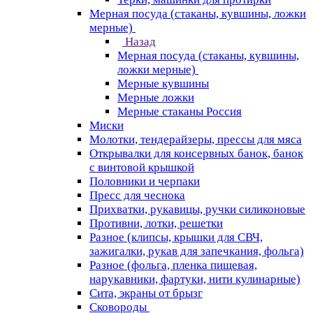
Мерная посуда (стаканы, кувшины, ложки
мерные)
Назад
Мерная посуда (стаканы, кувшины,
ложки мерные)
Мерные кувшины
Мерные ложки
Мерные стаканы Россия
Миски
Молотки, тендерайзеры, прессы для мяса
Открывалки для консервных банок, банок
с винтовой крышкой
Половники и черпаки
Пресс для чеснока
Прихватки, рукавицы, ручки силиконовые
Противни, лотки, решетки
Разное (клипсы, крышки для СВЧ,
зажигалки, рукав для запечкания, фольга)
Разное (фольга, пленка пищевая,
нарукавники, фартуки, нити кулинарные)
Сита, экраны от брызг
Сковороды