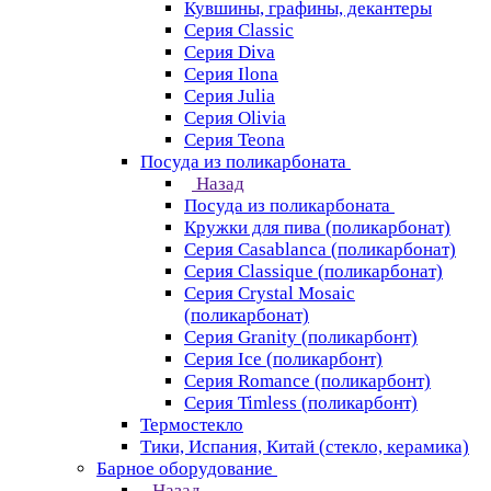
Кувшины, графины, декантеры
Серия Classic
Серия Diva
Серия Ilona
Серия Julia
Серия Olivia
Серия Teona
Посуда из поликарбоната
Назад
Посуда из поликарбоната
Кружки для пива (поликарбонат)
Серия Casablanсa (поликарбонат)
Серия Classique (поликарбонат)
Серия Crystal Mosaic
(поликарбонат)
Серия Granity (поликарбонт)
Серия Ice (поликарбонт)
Серия Romance (поликарбонт)
Серия Timless (поликарбонт)
Термостекло
Тики, Испания, Китай (стекло, керамика)
Барное оборудование
Назад