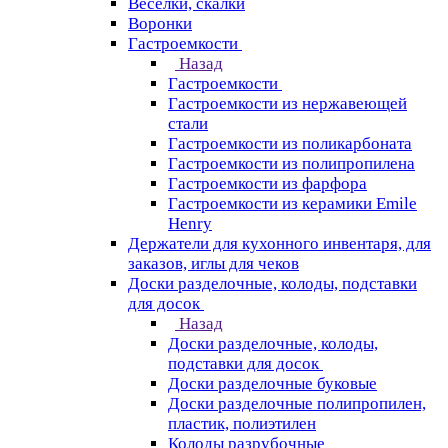
Веселки, скалки
Воронки
Гастроемкости
Назад
Гастроемкости
Гастроемкости из нержавеющей
стали
Гастроемкости из поликарбоната
Гастроемкости из полипропилена
Гастроемкости из фарфора
Гастроемкости из керамики Emile
Henry
Держатели для кухонного инвентаря, для
заказов, иглы для чеков
Доски разделочные, колоды, подставки
для досок
Назад
Доски разделочные, колоды,
подставки для досок
Доски разделочные буковые
Доски разделочные полипропилен,
пластик, полиэтилен
Колоды разрубочные