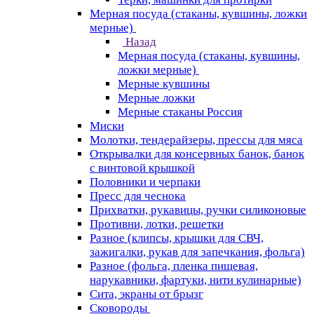
Мерная посуда (стаканы, кувшины, ложки
мерные)
Назад
Мерная посуда (стаканы, кувшины,
ложки мерные)
Мерные кувшины
Мерные ложки
Мерные стаканы Россия
Миски
Молотки, тендерайзеры, прессы для мяса
Открывалки для консервных банок, банок
с винтовой крышкой
Половники и черпаки
Пресс для чеснока
Прихватки, рукавицы, ручки силиконовые
Противни, лотки, решетки
Разное (клипсы, крышки для СВЧ,
зажигалки, рукав для запечкания, фольга)
Разное (фольга, пленка пищевая,
нарукавники, фартуки, нити кулинарные)
Сита, экраны от брызг
Сковороды