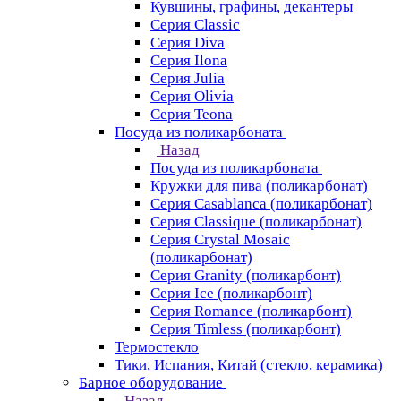
Кувшины, графины, декантеры
Серия Classic
Серия Diva
Серия Ilona
Серия Julia
Серия Olivia
Серия Teona
Посуда из поликарбоната
Назад
Посуда из поликарбоната
Кружки для пива (поликарбонат)
Серия Casablanсa (поликарбонат)
Серия Classique (поликарбонат)
Серия Crystal Mosaic
(поликарбонат)
Серия Granity (поликарбонт)
Серия Ice (поликарбонт)
Серия Romance (поликарбонт)
Серия Timless (поликарбонт)
Термостекло
Тики, Испания, Китай (стекло, керамика)
Барное оборудование
Назад