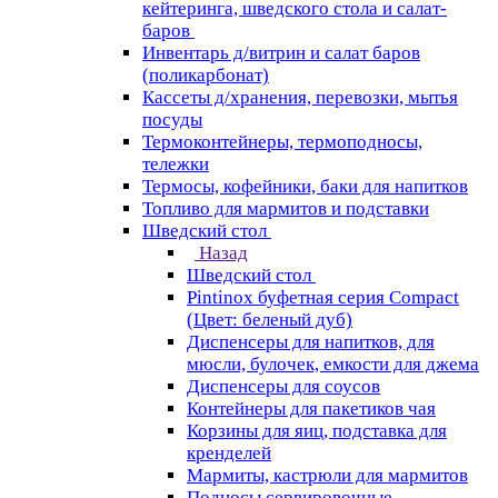
кейтеринга, шведского стола и салат-
баров
Инвентарь д/витрин и салат баров
(поликарбонат)
Кассеты д/хранения, перевозки, мытья
посуды
Термоконтейнеры, термоподносы,
тележки
Термосы, кофейники, баки для напитков
Топливо для мармитов и подставки
Шведский стол
Назад
Шведский стол
Pintinox буфетная серия Compact
(Цвет: беленый дуб)
Диспенсеры для напитков, для
мюсли, булочек, емкости для джема
Диспенсеры для соусов
Контейнеры для пакетиков чая
Корзины для яиц, подставка для
кренделей
Мармиты, кастрюли для мармитов
Подносы сервировочные