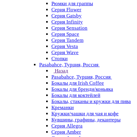
Рюмки для граппы
Серия Flower
Серия Gatsby
Серия Infinity
Серия Sensation
Серия Space
Серия Tandem
Серия Vesta
Серия Wave
Стопки
Pasabahce, Турция, Россия
Назад
Pasabahce, Турция, Россия
Бокалы для Irish Coffee
Бокалы для бренди/коньяка
Бокалы для коктейлей
Бокалы, стаканы и кружки для пива
Креманки
Кружки/чашки для чая и кофе
Кувшины, графины, декантеры
Серия Allegra
Серия Amber