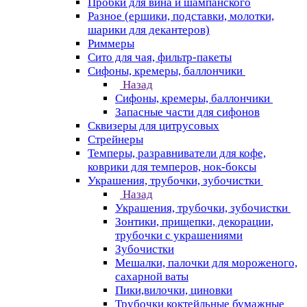
Пробки для вина и шампанского
Разное (ершики, подставки, молотки,
шарики для декантеров)
Риммеры
Сито для чая, фильтр-пакеты
Сифоны, кремеры, баллончики
Назад
Сифоны, кремеры, баллончики
Запасные части для сифонов
Сквизеры для цитрусовых
Стрейнеры
Темперы, разравниватели для кофе,
коврики для темперов, нок-боксы
Украшения, трубочки, зубочистки
Назад
Украшения, трубочки, зубочистки
Зонтики, прищепки, декорации,
трубочки с украшениями
Зубочистки
Мешалки, палочки для мороженого,
сахарной ваты
Пики,вилочки, циновки
Трубочки коктейльные бумажные