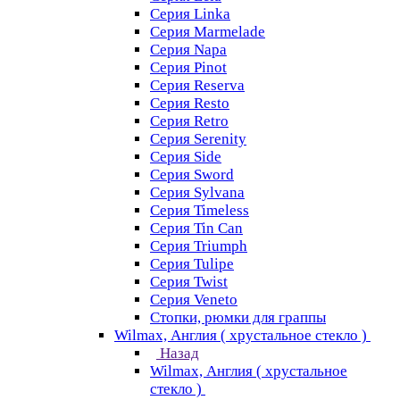
Серия Linka
Серия Marmelade
Серия Napa
Серия Pinot
Серия Reserva
Серия Resto
Серия Retro
Серия Serenity
Серия Side
Серия Sword
Серия Sуlvana
Серия Timeless
Серия Tin Can
Серия Triumph
Серия Tulipe
Серия Twist
Серия Veneto
Стопки, рюмки для граппы
Wilmax, Англия ( хрустальное стекло )
Назад
Wilmax, Англия ( хрустальное
стекло )