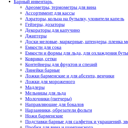
Барный инвентарь
Ареометры, термометры для вина
Ассортимент для кассы
Аэраторы, кольца на бутылку, уловители капель
Гейзеры, дозаторы
Декораторы для капучино
Джиггеры
Доски меловые, маркерные, штендеры, пленка м
Емкости для сока
Емкости и формы для льда, для охлаждения бут
Коврики, сетки
Контейнеры для фруктов и специй
Линейки барные
Ложки барменские и для абсента, венчики
Ложки для мороженого
Мадлеры
Мельницы для льда
Молочники (питчеры)
Направляющие для бокалов
Нарзанники, обрезатели фольги
Ножи барменские
Подставки барные для салфеток и украшений, з
Пробки для вина и шампанского