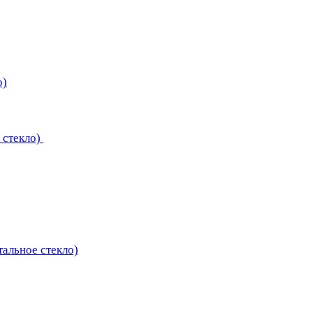
о)
 стекло)
тальное стекло)