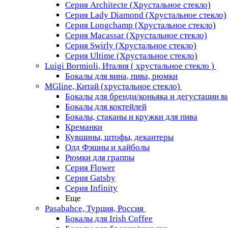
Серия Architecte (Хрустальное стекло)
Серия Lady Diamond (Хрустальное стекло)
Серия Longchamp (Хрустальное стекло)
Серия Macassar (Хрустальное стекло)
Серия Swirly (Хрустальное стекло)
Серия Ultime (Хрустальное стекло)
Luigi Bormioli, Италия ( хрустальное стекло )
Бокалы для вина, пива, рюмки
MGline, Китай (хрустальное стекло)
Бокалы для бренди/коньяка и дегустации в
Бокалы для коктейлей
Бокалы, стаканы и кружки для пива
Креманки
Кувшины, штофы, декантеры
Олд Фэшны и хайболы
Рюмки для граппы
Серия Flower
Серия Gatsby
Серия Infinity
Еще
Pasabahce, Турция, Россия
Бокалы для Irish Coffee