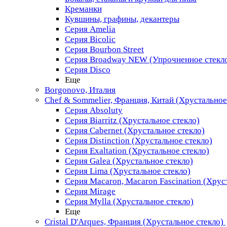
Креманки
Кувшины, графины, декантеры
Серия Amelia
Серия Bicolic
Серия Bourbon Street
Серия Broadway NEW (Упрочненное стекл
Серия Disco
Еще
Borgonovo, Италия
Chef & Sommelier, Франция, Китай (Хрустальное
Серия Absoluty
Серия Biarritz (Хрустальное стекло)
Серия Cabernet (Хрустальное стекло)
Серия Distinction (Хрустальное стекло)
Серия Exaltation (Хрустальное стекло)
Серия Galea (Хрустальное стекло)
Серия Lima (Хрустальное стекло)
Серия Macaron, Macaron Fascination (Хрус
Серия Mirage
Серия Mylla (Хрустальное стекло)
Еще
Cristal D'Arques, Франция (Хрустальное стекло)