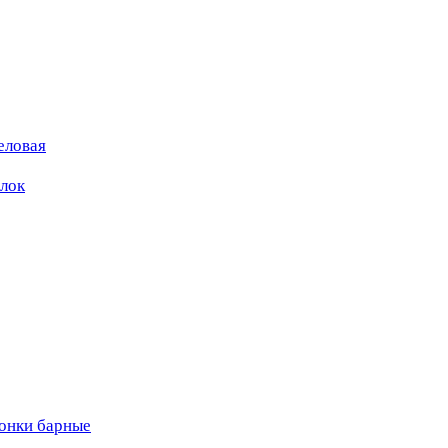
еловая
ылок
вонки барные