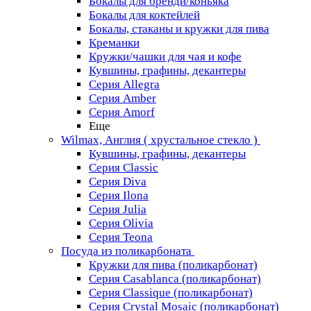
Бокалы для бренди/коньяка
Бокалы для коктейлей
Бокалы, стаканы и кружки для пива
Креманки
Кружки/чашки для чая и кофе
Кувшины, графины, декантеры
Серия Allegra
Серия Amber
Серия Amorf
Еще
Wilmax, Англия ( хрустальное стекло )
Кувшины, графины, декантеры
Серия Classic
Серия Diva
Серия Ilona
Серия Julia
Серия Olivia
Серия Teona
Посуда из поликарбоната
Кружки для пива (поликарбонат)
Серия Casablanсa (поликарбонат)
Серия Classique (поликарбонат)
Серия Crystal Mosaic (поликарбонат)