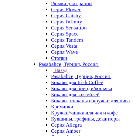
Рюмки для граппы
Серия Flower
Серия Gatsby
Серия Infinity
Серия Sensation
Серия Space
Серия Tandem
Серия Vesta
Серия Wave
Стопки
Pasabahce, Турция, Россия
Назад
Pasabahce, Турция, Россия
Бокалы для Irish Coffee
Бокалы для бренди/коньяка
Бокалы для коктейлей
Бокалы, стаканы и кружки для пива
Креманки
Кружки/чашки для чая и кофе
Кувшины, графины, декантеры
Серия Allegra
Серия Amber