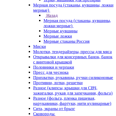
Мерная посуда (стаканы, кувшины, ложки
мерные)
Назад
Мерная посуда (стаканы, кувшины,
ложки мерные)
Мерные кувшины
Мерные ложки
Мерные стаканы Россия
Миски
Молотки, тендерайзеры, прессы для мяса
Открывалки для консервных банок, банок
с винтовой крышкой
Половники и черпаки
Пресс для чеснока
Прихватки, рукавицы, ручки силиконовые
Противни, лотки, решетки
Разное (клипсы, крышки для СВЧ,
зажигалки, рукав для запечкания, фольга)
Разное (фольга, пленка пищевая,
нарукавники, фартуки, нити кулинарные)
Сита, экраны от брызг
Сковороды