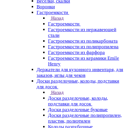
Веселки, скалки
Воронки
Гастроемкости
Назад
Гастроемкости
Гастроемкости из нержавеющей
стали
Гастроемкости из поликарбоната
Гастроемкости из полипропилена
Гастроемкости из фарфора
Гастроемкости из керамики Emile
Henry
Держатели для кухонного инвентаря, для
заказов, иглы для чеков
Доски разделочные, колоды, подставки
для досок
Назад
Доски разделочные, колоды,
подставки для досок
Доски разделочные буковые
Доски разделочные полипропилен,
пластик, полиэтилен
Колоды разрубочные