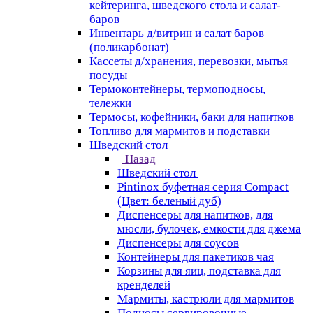
кейтеринга, шведского стола и салат-
баров
Инвентарь д/витрин и салат баров
(поликарбонат)
Кассеты д/хранения, перевозки, мытья
посуды
Термоконтейнеры, термоподносы,
тележки
Термосы, кофейники, баки для напитков
Топливо для мармитов и подставки
Шведский стол
Назад
Шведский стол
Pintinox буфетная серия Compact
(Цвет: беленый дуб)
Диспенсеры для напитков, для
мюсли, булочек, емкости для джема
Диспенсеры для соусов
Контейнеры для пакетиков чая
Корзины для яиц, подставка для
кренделей
Мармиты, кастрюли для мармитов
Подносы сервировочные