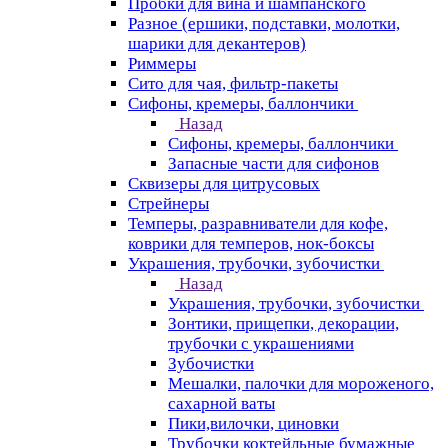
Пробки для вина и шампанского
Разное (ершики, подставки, молотки,
шарики для декантеров)
Риммеры
Сито для чая, фильтр-пакеты
Сифоны, кремеры, баллончики
Назад
Сифоны, кремеры, баллончики
Запасные части для сифонов
Сквизеры для цитрусовых
Стрейнеры
Темперы, разравниватели для кофе,
коврики для темперов, нок-боксы
Украшения, трубочки, зубочистки
Назад
Украшения, трубочки, зубочистки
Зонтики, прищепки, декорации,
трубочки с украшениями
Зубочистки
Мешалки, палочки для мороженого,
сахарной ваты
Пики,вилочки, циновки
Трубочки коктейльные бумажные