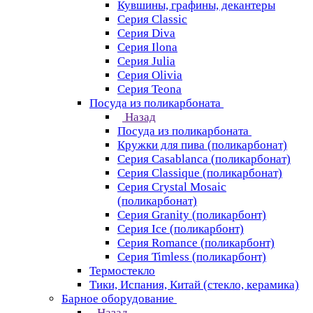
Кувшины, графины, декантеры
Серия Classic
Серия Diva
Серия Ilona
Серия Julia
Серия Olivia
Серия Teona
Посуда из поликарбоната
Назад
Посуда из поликарбоната
Кружки для пива (поликарбонат)
Серия Casablanсa (поликарбонат)
Серия Classique (поликарбонат)
Серия Crystal Mosaic
(поликарбонат)
Серия Granity (поликарбонт)
Серия Ice (поликарбонт)
Серия Romance (поликарбонт)
Серия Timless (поликарбонт)
Термостекло
Тики, Испания, Китай (стекло, керамика)
Барное оборудование
Назад