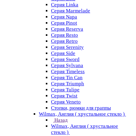
Серия Linka
Серия Marmelade
Серия Napa
Серия Pinot
Серия Reserva
Серия Resto
Серия Retro
Серия Serenity
Серия Side
Серия Sword
Серия Sуlvana
Серия Timeless
Серия Tin Can
Серия Triumph
Серия Tulipe
Серия Twist
Серия Veneto
Стопки, рюмки для граппы
Wilmax, Англия ( хрустальное стекло )
Назад
Wilmax, Англия ( хрустальное
стекло )