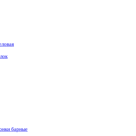
еловая
ылок
вонки барные