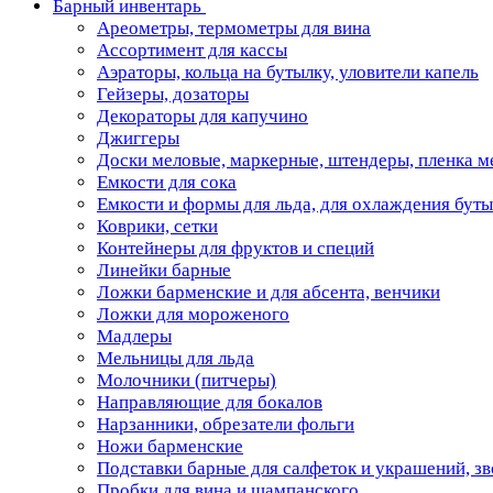
Барный инвентарь
Ареометры, термометры для вина
Ассортимент для кассы
Аэраторы, кольца на бутылку, уловители капель
Гейзеры, дозаторы
Декораторы для капучино
Джиггеры
Доски меловые, маркерные, штендеры, пленка м
Емкости для сока
Емкости и формы для льда, для охлаждения бут
Коврики, сетки
Контейнеры для фруктов и специй
Линейки барные
Ложки барменские и для абсента, венчики
Ложки для мороженого
Мадлеры
Мельницы для льда
Молочники (питчеры)
Направляющие для бокалов
Нарзанники, обрезатели фольги
Ножи барменские
Подставки барные для салфеток и украшений, з
Пробки для вина и шампанского