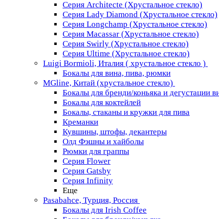
Серия Architecte (Хрустальное стекло)
Серия Lady Diamond (Хрустальное стекло)
Серия Longchamp (Хрустальное стекло)
Серия Macassar (Хрустальное стекло)
Серия Swirly (Хрустальное стекло)
Серия Ultime (Хрустальное стекло)
Luigi Bormioli, Италия ( хрустальное стекло )
Бокалы для вина, пива, рюмки
MGline, Китай (хрустальное стекло)
Бокалы для бренди/коньяка и дегустации в
Бокалы для коктейлей
Бокалы, стаканы и кружки для пива
Креманки
Кувшины, штофы, декантеры
Олд Фэшны и хайболы
Рюмки для граппы
Серия Flower
Серия Gatsby
Серия Infinity
Еще
Pasabahce, Турция, Россия
Бокалы для Irish Coffee