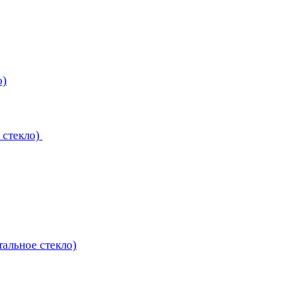
о)
 стекло)
тальное стекло)