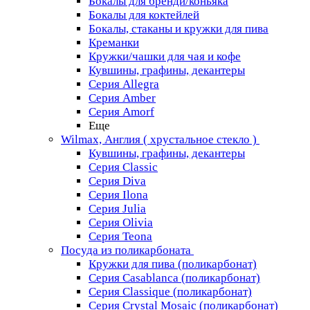
Бокалы для бренди/коньяка
Бокалы для коктейлей
Бокалы, стаканы и кружки для пива
Креманки
Кружки/чашки для чая и кофе
Кувшины, графины, декантеры
Серия Allegra
Серия Amber
Серия Amorf
Еще
Wilmax, Англия ( хрустальное стекло )
Кувшины, графины, декантеры
Серия Classic
Серия Diva
Серия Ilona
Серия Julia
Серия Olivia
Серия Teona
Посуда из поликарбоната
Кружки для пива (поликарбонат)
Серия Casablanсa (поликарбонат)
Серия Classique (поликарбонат)
Серия Crystal Mosaic (поликарбонат)