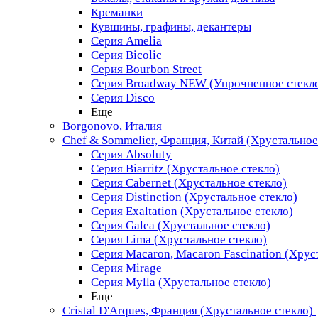
Креманки
Кувшины, графины, декантеры
Серия Amelia
Серия Bicolic
Серия Bourbon Street
Серия Broadway NEW (Упрочненное стекл
Серия Disco
Еще
Borgonovo, Италия
Chef & Sommelier, Франция, Китай (Хрустальное
Серия Absoluty
Серия Biarritz (Хрустальное стекло)
Серия Cabernet (Хрустальное стекло)
Серия Distinction (Хрустальное стекло)
Серия Exaltation (Хрустальное стекло)
Серия Galea (Хрустальное стекло)
Серия Lima (Хрустальное стекло)
Серия Macaron, Macaron Fascination (Хрус
Серия Mirage
Серия Mylla (Хрустальное стекло)
Еще
Cristal D'Arques, Франция (Хрустальное стекло)