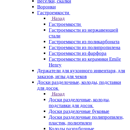
Веселки, скалки
Воронки
Гастроемкости
Назад
Гастроемкости
Гастроемкости из нержавеющей
стали
Гастроемкости из поликарбоната
Гастроемкости из полипропилена
Гастроемкости из фарфора
Гастроемкости из керамики Emile
Henry
Держатели для кухонного инвентаря, для
заказов, иглы для чеков
Доски разделочные, колоды, подставки
для досок
Назад
Доски разделочные, колоды,
подставки для досок
Доски разделочные буковые
Доски разделочные полипропилен,
пластик, полиэтилен
Колоды разрубочные