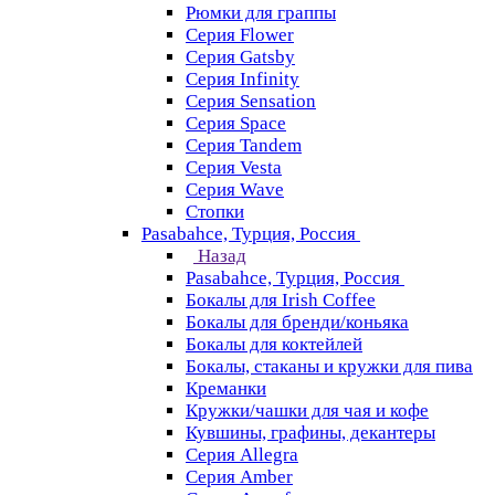
Рюмки для граппы
Серия Flower
Серия Gatsby
Серия Infinity
Серия Sensation
Серия Space
Серия Tandem
Серия Vesta
Серия Wave
Стопки
Pasabahce, Турция, Россия
Назад
Pasabahce, Турция, Россия
Бокалы для Irish Coffee
Бокалы для бренди/коньяка
Бокалы для коктейлей
Бокалы, стаканы и кружки для пива
Креманки
Кружки/чашки для чая и кофе
Кувшины, графины, декантеры
Серия Allegra
Серия Amber