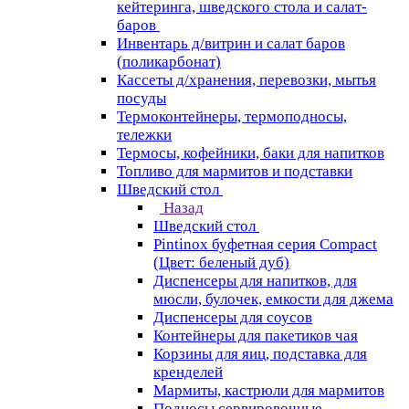
кейтеринга, шведского стола и салат-
баров
Инвентарь д/витрин и салат баров
(поликарбонат)
Кассеты д/хранения, перевозки, мытья
посуды
Термоконтейнеры, термоподносы,
тележки
Термосы, кофейники, баки для напитков
Топливо для мармитов и подставки
Шведский стол
Назад
Шведский стол
Pintinox буфетная серия Compact
(Цвет: беленый дуб)
Диспенсеры для напитков, для
мюсли, булочек, емкости для джема
Диспенсеры для соусов
Контейнеры для пакетиков чая
Корзины для яиц, подставка для
кренделей
Мармиты, кастрюли для мармитов
Подносы сервировочные