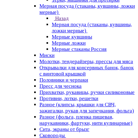
Мерная посуда (стаканы, кувшины, ложки
мерные)
Назад
Мерная посуда (стаканы, кувшины,
ложки мерные)
Мерные кувшины
Мерные ложки
Мерные стаканы Россия
Миски
Молотки, тендерайзеры, прессы для мяса
Открывалки для консервных банок, банок
с винтовой крышкой
Половники и черпаки
Пресс для чеснока
Прихватки, рукавицы, ручки силиконовые
Противни, лотки, решетки
Разное (клипсы, крышки для СВЧ,
зажигалки, рукав для запечкания, фольга)
Разное (фольга, пленка пищевая,
нарукавники, фартуки, нити кулинарные)
Сита, экраны от брызг
Сковороды