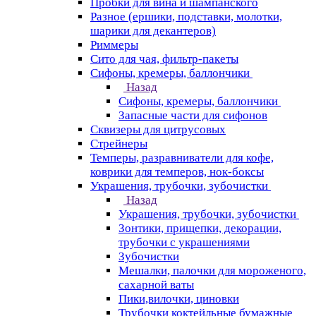
Пробки для вина и шампанского
Разное (ершики, подставки, молотки,
шарики для декантеров)
Риммеры
Сито для чая, фильтр-пакеты
Сифоны, кремеры, баллончики
Назад
Сифоны, кремеры, баллончики
Запасные части для сифонов
Сквизеры для цитрусовых
Стрейнеры
Темперы, разравниватели для кофе,
коврики для темперов, нок-боксы
Украшения, трубочки, зубочистки
Назад
Украшения, трубочки, зубочистки
Зонтики, прищепки, декорации,
трубочки с украшениями
Зубочистки
Мешалки, палочки для мороженого,
сахарной ваты
Пики,вилочки, циновки
Трубочки коктейльные бумажные