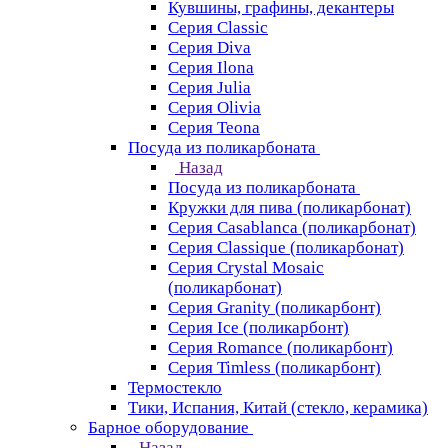
Кувшины, графины, декантеры
Серия Classic
Серия Diva
Серия Ilona
Серия Julia
Серия Olivia
Серия Teona
Посуда из поликарбоната
Назад
Посуда из поликарбоната
Кружки для пива (поликарбонат)
Серия Casablanсa (поликарбонат)
Серия Classique (поликарбонат)
Серия Crystal Mosaic
(поликарбонат)
Серия Granity (поликарбонт)
Серия Ice (поликарбонт)
Серия Romance (поликарбонт)
Серия Timless (поликарбонт)
Термостекло
Тики, Испания, Китай (стекло, керамика)
Барное оборудование
Назад