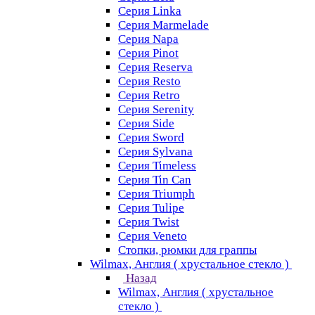
Серия Linka
Серия Marmelade
Серия Napa
Серия Pinot
Серия Reserva
Серия Resto
Серия Retro
Серия Serenity
Серия Side
Серия Sword
Серия Sуlvana
Серия Timeless
Серия Tin Can
Серия Triumph
Серия Tulipe
Серия Twist
Серия Veneto
Стопки, рюмки для граппы
Wilmax, Англия ( хрустальное стекло )
Назад
Wilmax, Англия ( хрустальное
стекло )