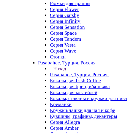
Рюмки для граппы
Серия Flower
Серия Gatsby
Серия Infinity
Серия Sensation
Серия Space
Серия Tandem
Серия Vesta
Серия Wave
Стопки
Pasabahce, Турция, Россия
Назад
Pasabahce, Турция, Россия
Бокалы для Irish Coffee
Бокалы для бренди/коньяка
Бокалы для коктейлей
Бокалы, стаканы и кружки для пива
Креманки
Кружки/чашки для чая и кофе
Кувшины, графины, декантеры
Серия Allegra
Серия Amber