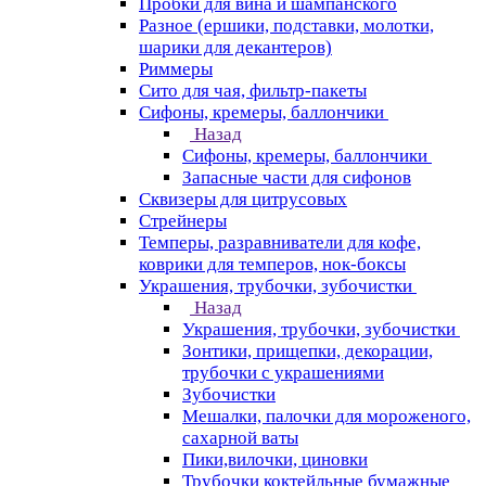
Пробки для вина и шампанского
Разное (ершики, подставки, молотки,
шарики для декантеров)
Риммеры
Сито для чая, фильтр-пакеты
Сифоны, кремеры, баллончики
Назад
Сифоны, кремеры, баллончики
Запасные части для сифонов
Сквизеры для цитрусовых
Стрейнеры
Темперы, разравниватели для кофе,
коврики для темперов, нок-боксы
Украшения, трубочки, зубочистки
Назад
Украшения, трубочки, зубочистки
Зонтики, прищепки, декорации,
трубочки с украшениями
Зубочистки
Мешалки, палочки для мороженого,
сахарной ваты
Пики,вилочки, циновки
Трубочки коктейльные бумажные