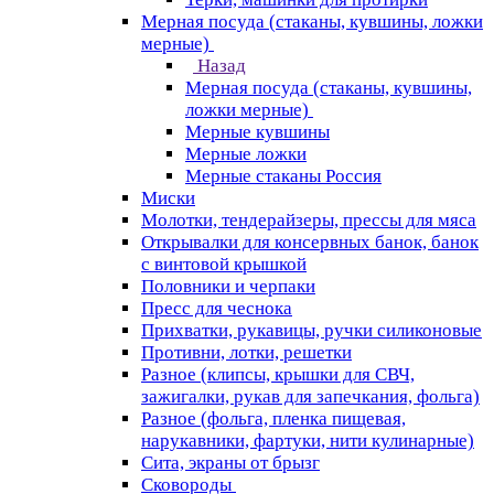
Мерная посуда (стаканы, кувшины, ложки
мерные)
Назад
Мерная посуда (стаканы, кувшины,
ложки мерные)
Мерные кувшины
Мерные ложки
Мерные стаканы Россия
Миски
Молотки, тендерайзеры, прессы для мяса
Открывалки для консервных банок, банок
с винтовой крышкой
Половники и черпаки
Пресс для чеснока
Прихватки, рукавицы, ручки силиконовые
Противни, лотки, решетки
Разное (клипсы, крышки для СВЧ,
зажигалки, рукав для запечкания, фольга)
Разное (фольга, пленка пищевая,
нарукавники, фартуки, нити кулинарные)
Сита, экраны от брызг
Сковороды