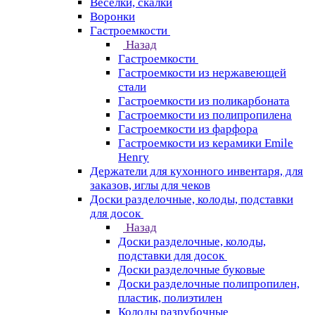
Веселки, скалки
Воронки
Гастроемкости
Назад
Гастроемкости
Гастроемкости из нержавеющей
стали
Гастроемкости из поликарбоната
Гастроемкости из полипропилена
Гастроемкости из фарфора
Гастроемкости из керамики Emile
Henry
Держатели для кухонного инвентаря, для
заказов, иглы для чеков
Доски разделочные, колоды, подставки
для досок
Назад
Доски разделочные, колоды,
подставки для досок
Доски разделочные буковые
Доски разделочные полипропилен,
пластик, полиэтилен
Колоды разрубочные