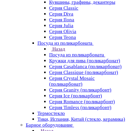
Кувшины, графины, декантеры
Серия Classic
Серия Diva
Серия Ilona
Серия Julia
Серия Olivia
Серия Teona
Посуда из поликарбоната
Назад
Посуда из поликарбоната
Кружки для пива (поликарбонат)
Серия Casablanсa (поликарбонат)
Серия Classique (поликарбонат)
Серия Crystal Mosaic
(поликарбонат)
Серия Granity (поликарбонт)
Серия Ice (поликарбонт)
Серия Romance (поликарбонт)
Серия Timless (поликарбонт)
Термостекло
Тики, Испания, Китай (стекло, керамика)
Барное оборудование
Назад