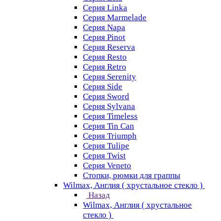
Серия Linka
Серия Marmelade
Серия Napa
Серия Pinot
Серия Reserva
Серия Resto
Серия Retro
Серия Serenity
Серия Side
Серия Sword
Серия Sуlvana
Серия Timeless
Серия Tin Can
Серия Triumph
Серия Tulipe
Серия Twist
Серия Veneto
Стопки, рюмки для граппы
Wilmax, Англия ( хрустальное стекло )
Назад
Wilmax, Англия ( хрустальное
стекло )