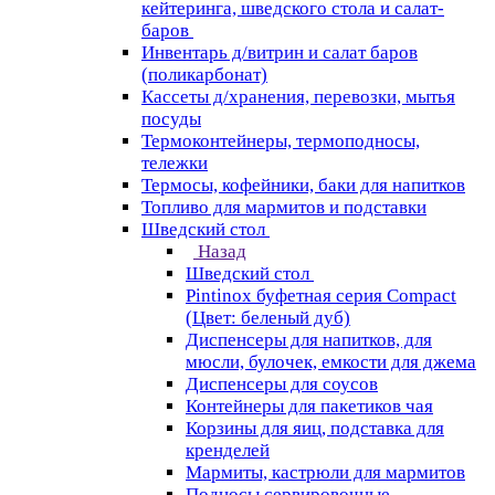
кейтеринга, шведского стола и салат-
баров
Инвентарь д/витрин и салат баров
(поликарбонат)
Кассеты д/хранения, перевозки, мытья
посуды
Термоконтейнеры, термоподносы,
тележки
Термосы, кофейники, баки для напитков
Топливо для мармитов и подставки
Шведский стол
Назад
Шведский стол
Pintinox буфетная серия Compact
(Цвет: беленый дуб)
Диспенсеры для напитков, для
мюсли, булочек, емкости для джема
Диспенсеры для соусов
Контейнеры для пакетиков чая
Корзины для яиц, подставка для
кренделей
Мармиты, кастрюли для мармитов
Подносы сервировочные