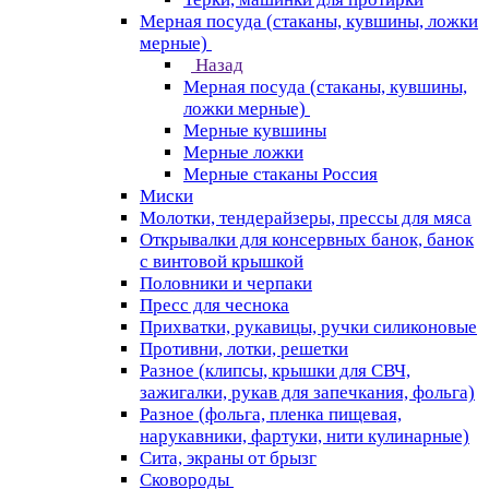
Мерная посуда (стаканы, кувшины, ложки
мерные)
Назад
Мерная посуда (стаканы, кувшины,
ложки мерные)
Мерные кувшины
Мерные ложки
Мерные стаканы Россия
Миски
Молотки, тендерайзеры, прессы для мяса
Открывалки для консервных банок, банок
с винтовой крышкой
Половники и черпаки
Пресс для чеснока
Прихватки, рукавицы, ручки силиконовые
Противни, лотки, решетки
Разное (клипсы, крышки для СВЧ,
зажигалки, рукав для запечкания, фольга)
Разное (фольга, пленка пищевая,
нарукавники, фартуки, нити кулинарные)
Сита, экраны от брызг
Сковороды