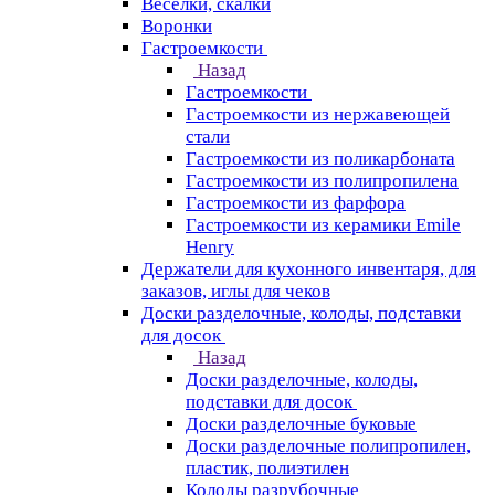
Веселки, скалки
Воронки
Гастроемкости
Назад
Гастроемкости
Гастроемкости из нержавеющей
стали
Гастроемкости из поликарбоната
Гастроемкости из полипропилена
Гастроемкости из фарфора
Гастроемкости из керамики Emile
Henry
Держатели для кухонного инвентаря, для
заказов, иглы для чеков
Доски разделочные, колоды, подставки
для досок
Назад
Доски разделочные, колоды,
подставки для досок
Доски разделочные буковые
Доски разделочные полипропилен,
пластик, полиэтилен
Колоды разрубочные