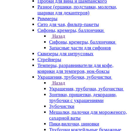
Пробки для вина и шампанского
Разное (ершики, подставки, молотки,
шарики для декантеров)
Риммеры
Сито для чая, фильтр-пакеты
Сифоны, кремеры, баллончики
Назад
Сифоны, кремеры, баллончики
Запасные части для сифонов
Сквизеры для цитрусовых
Стрейнеры
Темперы, разравниватели для кофе,
коврики для темперов, нок-боксы
Украшения, трубочки, зубочистки
Назад
Украшения, трубочки, зубочистки
Зонтики, прищепки, декорации,
трубочки с украшениями
Зубочистки
Мешалки, палочки для мороженого,
сахарной ваты
Пики,вилочки, циновки
Трубочки коктейльные бумажные