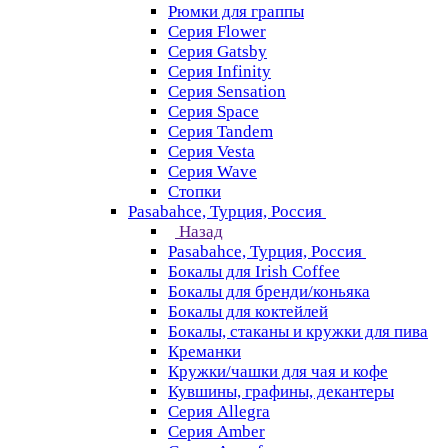
Рюмки для граппы
Серия Flower
Серия Gatsby
Серия Infinity
Серия Sensation
Серия Space
Серия Tandem
Серия Vesta
Серия Wave
Стопки
Pasabahce, Турция, Россия
Назад
Pasabahce, Турция, Россия
Бокалы для Irish Coffee
Бокалы для бренди/коньяка
Бокалы для коктейлей
Бокалы, стаканы и кружки для пива
Креманки
Кружки/чашки для чая и кофе
Кувшины, графины, декантеры
Серия Allegra
Серия Amber