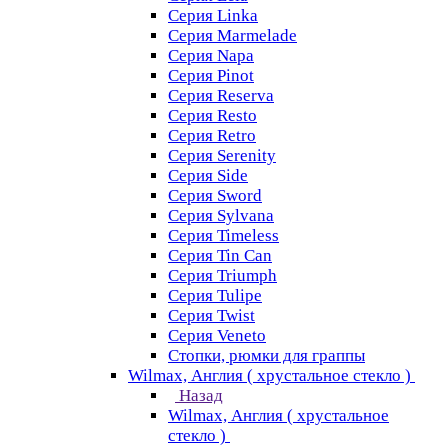
Серия Linka
Серия Marmelade
Серия Napa
Серия Pinot
Серия Reserva
Серия Resto
Серия Retro
Серия Serenity
Серия Side
Серия Sword
Серия Sуlvana
Серия Timeless
Серия Tin Can
Серия Triumph
Серия Tulipe
Серия Twist
Серия Veneto
Стопки, рюмки для граппы
Wilmax, Англия ( хрустальное стекло )
Назад
Wilmax, Англия ( хрустальное
стекло )