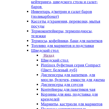
кейтеринга, шведского стола и салат-
баров
Инвентарь д/витрин и салат баров
(поликарбонат)
Кассеты д/хранения, перевозки, мытья
посуды
Термоконтейнеры, термоподносы,
тележки
Термосы, кофейники, баки для напитков
Топливо для мармитов и подставки
Шведский стол
Назад
Шведский стол
Pintinox буфетная серия Compact
(Цвет: беленый дуб)
Диспенсеры для напитков, для
мюсли, булочек, емкости для джема
Диспенсеры для соусов
Контейнеры для пакетиков чая
Корзины для яиц, подставка для
кренделей
Мармиты, кастрюли для мармитов
Подносы сервировочные