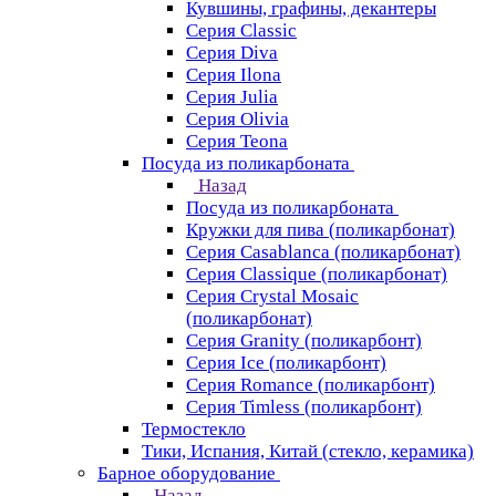
Кувшины, графины, декантеры
Серия Classic
Серия Diva
Серия Ilona
Серия Julia
Серия Olivia
Серия Teona
Посуда из поликарбоната
Назад
Посуда из поликарбоната
Кружки для пива (поликарбонат)
Серия Casablanсa (поликарбонат)
Серия Classique (поликарбонат)
Серия Crystal Mosaic
(поликарбонат)
Серия Granity (поликарбонт)
Серия Ice (поликарбонт)
Серия Romance (поликарбонт)
Серия Timless (поликарбонт)
Термостекло
Тики, Испания, Китай (стекло, керамика)
Барное оборудование
Назад