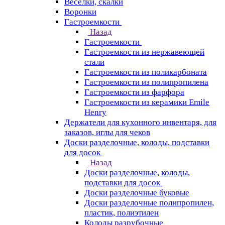
Веселки, скалки
Воронки
Гастроемкости
Назад
Гастроемкости
Гастроемкости из нержавеющей
стали
Гастроемкости из поликарбоната
Гастроемкости из полипропилена
Гастроемкости из фарфора
Гастроемкости из керамики Emile
Henry
Держатели для кухонного инвентаря, для
заказов, иглы для чеков
Доски разделочные, колоды, подставки
для досок
Назад
Доски разделочные, колоды,
подставки для досок
Доски разделочные буковые
Доски разделочные полипропилен,
пластик, полиэтилен
Колоды разрубочные