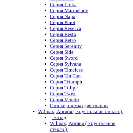
Серия Linka
Серия Marmelade
Серия Napa
Серия Pinot
Серия Reserva
Серия Resto
Серия Retro
Серия Serenity
Серия Side
Серия Sword
Серия Sуlvana
Серия Timeless
Серия Tin Can
Серия Triumph
Серия Tulipe
Серия Twist
Серия Veneto
Стопки, рюмки для граппы
Wilmax, Англия ( хрустальное стекло )
Назад
Wilmax, Англия ( хрустальное
стекло )