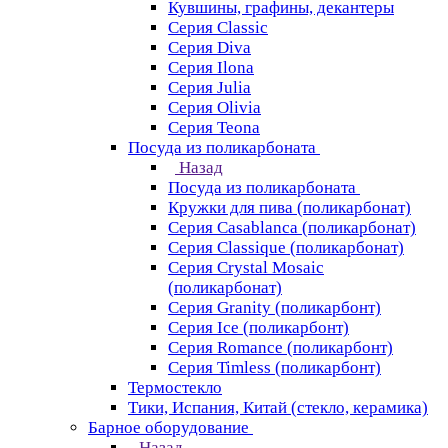
Кувшины, графины, декантеры
Серия Classic
Серия Diva
Серия Ilona
Серия Julia
Серия Olivia
Серия Teona
Посуда из поликарбоната
Назад
Посуда из поликарбоната
Кружки для пива (поликарбонат)
Серия Casablanсa (поликарбонат)
Серия Classique (поликарбонат)
Серия Crystal Mosaic
(поликарбонат)
Серия Granity (поликарбонт)
Серия Ice (поликарбонт)
Серия Romance (поликарбонт)
Серия Timless (поликарбонт)
Термостекло
Тики, Испания, Китай (стекло, керамика)
Барное оборудование
Назад