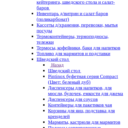
кейтеринга, шведского стола и салат-
баров
Инвентарь д/витрин и салат баров
(поликарбонат)
Кассеты д/хранения, перевозки, мытья
посуды
Термоконтейнеры, термоподносы,
тележки
Термосы, кофейники, баки для напитков
Топливо для мармитов и подставки
Шведский стол
Назад
Шведский стол
Pintinox буфетная серия Compact
(Цвет: беленый дуб)
Диспенсеры для напитков, для
мюсли, булочек, емкости для джема
Диспенсеры для соусов
Контейнеры для пакетиков чая
Корзины для яиц, подставка для
кренделей
Мармиты, кастрюли для мармитов
Подносы сервировочные