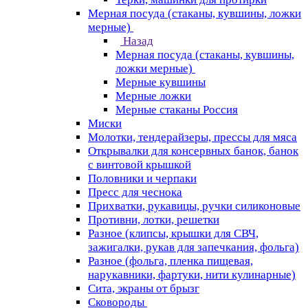
Мерная посуда (стаканы, кувшины, ложки
мерные)
Назад
Мерная посуда (стаканы, кувшины,
ложки мерные)
Мерные кувшины
Мерные ложки
Мерные стаканы Россия
Миски
Молотки, тендерайзеры, прессы для мяса
Открывалки для консервных банок, банок
с винтовой крышкой
Половники и черпаки
Пресс для чеснока
Прихватки, рукавицы, ручки силиконовые
Противни, лотки, решетки
Разное (клипсы, крышки для СВЧ,
зажигалки, рукав для запечкания, фольга)
Разное (фольга, пленка пищевая,
нарукавники, фартуки, нити кулинарные)
Сита, экраны от брызг
Сковороды