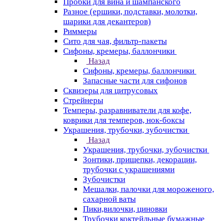
Пробки для вина и шампанского
Разное (ершики, подставки, молотки,
шарики для декантеров)
Риммеры
Сито для чая, фильтр-пакеты
Сифоны, кремеры, баллончики
Назад
Сифоны, кремеры, баллончики
Запасные части для сифонов
Сквизеры для цитрусовых
Стрейнеры
Темперы, разравниватели для кофе,
коврики для темперов, нок-боксы
Украшения, трубочки, зубочистки
Назад
Украшения, трубочки, зубочистки
Зонтики, прищепки, декорации,
трубочки с украшениями
Зубочистки
Мешалки, палочки для мороженого,
сахарной ваты
Пики,вилочки, циновки
Трубочки коктейльные бумажные