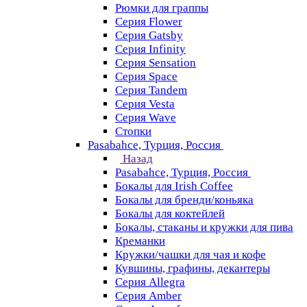
Рюмки для граппы
Серия Flower
Серия Gatsby
Серия Infinity
Серия Sensation
Серия Space
Серия Tandem
Серия Vesta
Серия Wave
Стопки
Pasabahce, Турция, Россия
Назад
Pasabahce, Турция, Россия
Бокалы для Irish Coffee
Бокалы для бренди/коньяка
Бокалы для коктейлей
Бокалы, стаканы и кружки для пива
Креманки
Кружки/чашки для чая и кофе
Кувшины, графины, декантеры
Серия Allegra
Серия Amber