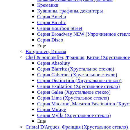
Креманки
Кувшины, графины, декантеры
Серия Amelia
Серия Bicolic
Серия Bourbon Street
Серия Broadway NEW (Упрочненное стекл
Серия Disco
Еще
Borgonovo, Италия
Chef & Sommelier, Франция, Китай (Хрустальное
Серия Absoluty
Серия Biarritz (Хрустальное стекло)
Серия Cabernet (Хрустальное стекло)
Серия Distinction (Хрустальное стекло)
Серия Exaltation (Хрустальное стекло)
Серия Galea (Хрустальное стекло)
Серия Lima (Хрустальное стекло)
Серия Macaron, Macaron Fascination (Хрус
Серия Mirage
Серия Mylla (Хрустальное стекло)
Еще
Cristal D'Arques, Франция (Хрустальное стекло)