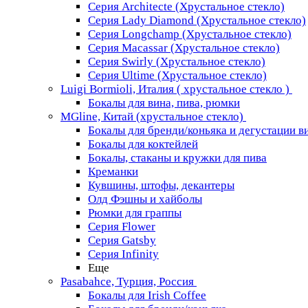
Серия Architecte (Хрустальное стекло)
Серия Lady Diamond (Хрустальное стекло)
Серия Longchamp (Хрустальное стекло)
Серия Macassar (Хрустальное стекло)
Серия Swirly (Хрустальное стекло)
Серия Ultime (Хрустальное стекло)
Luigi Bormioli, Италия ( хрустальное стекло )
Бокалы для вина, пива, рюмки
MGline, Китай (хрустальное стекло)
Бокалы для бренди/коньяка и дегустации в
Бокалы для коктейлей
Бокалы, стаканы и кружки для пива
Креманки
Кувшины, штофы, декантеры
Олд Фэшны и хайболы
Рюмки для граппы
Серия Flower
Серия Gatsby
Серия Infinity
Еще
Pasabahce, Турция, Россия
Бокалы для Irish Coffee