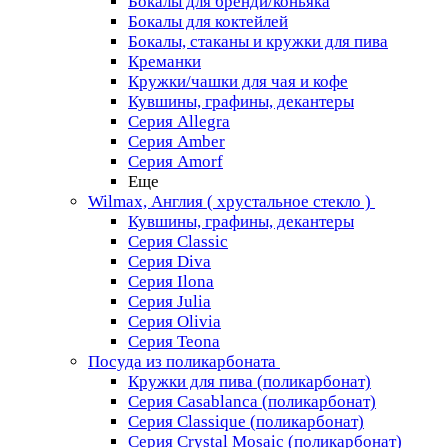
Бокалы для бренди/коньяка
Бокалы для коктейлей
Бокалы, стаканы и кружки для пива
Креманки
Кружки/чашки для чая и кофе
Кувшины, графины, декантеры
Серия Allegra
Серия Amber
Серия Amorf
Еще
Wilmax, Англия ( хрустальное стекло )
Кувшины, графины, декантеры
Серия Classic
Серия Diva
Серия Ilona
Серия Julia
Серия Olivia
Серия Teona
Посуда из поликарбоната
Кружки для пива (поликарбонат)
Серия Casablanсa (поликарбонат)
Серия Classique (поликарбонат)
Серия Crystal Mosaic (поликарбонат)