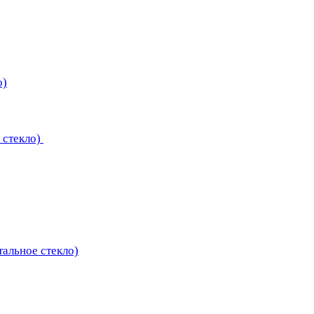
о)
 стекло)
тальное стекло)