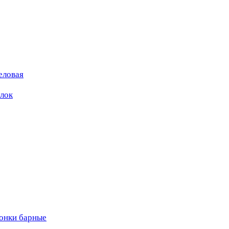
еловая
ылок
вонки барные