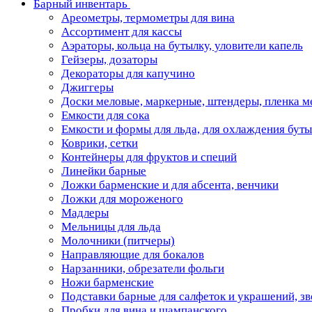
Барный инвентарь
Ареометры, термометры для вина
Ассортимент для кассы
Аэраторы, кольца на бутылку, уловители капель
Гейзеры, дозаторы
Декораторы для капучино
Джиггеры
Доски меловые, маркерные, штендеры, пленка м
Емкости для сока
Емкости и формы для льда, для охлаждения бут
Коврики, сетки
Контейнеры для фруктов и специй
Линейки барные
Ложки барменские и для абсента, венчики
Ложки для мороженого
Мадлеры
Мельницы для льда
Молочники (питчеры)
Направляющие для бокалов
Нарзанники, обрезатели фольги
Ножи барменские
Подставки барные для салфеток и украшений, з
Пробки для вина и шампанского